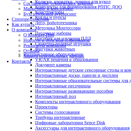
Коляски, кроватки, домики для кукол
Составление технических заданий
Комплекты для формирования РППС ДОО
Маркетинг и консалтинг
Конструкторы
Бухгалтерский аутсорсинг
Куклы и пупсы
Спецпредложения
Лего, робототехника
Как купить
Методика Монтессори
О компании
Песочные наборы
О Консалт-Про
Пособия для изучения ПДД
Новости и полезная информация
Сюжетно-ролевые игрушки
Реквизиты компании
Фигурки животных
Отзывы
Интерактивное оборудование
Защита персональных данных
VR/AR решения в образовании
Контакты
Документ камеры
Интерактивные детские сенсорные столы и ко
Интерактивные доски, панели и дисплеи
Интерактивные образовательные системы для д
Интерактивные песочницы
Интерактивные развивающие пособия
Интерактивный пол
Комплекты интерактивного оборудования
Проекторы
Системы голосования
Трибуны интерактивные
Цифровые лаборатории Sence Disk
Аксессуары для интерактивного оборудования