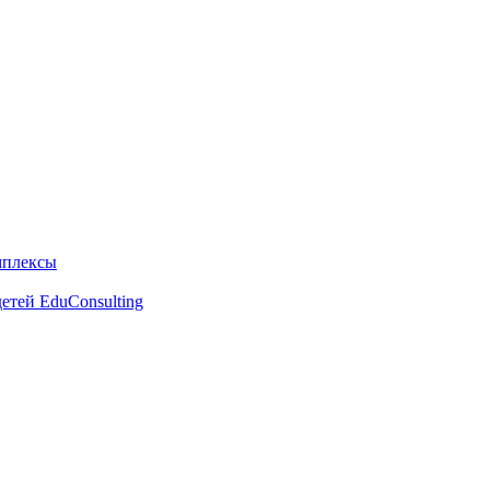
мплексы
етей EduConsulting