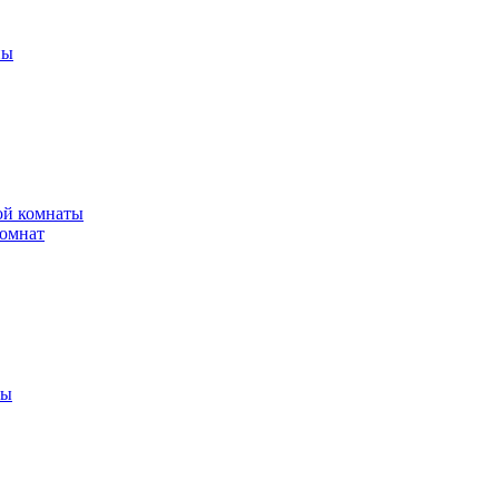
ны
ной комнаты
комнат
ты