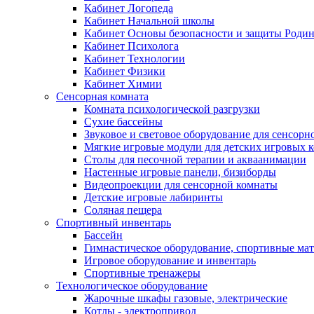
Кабинет Логопеда
Кабинет Начальной школы
Кабинет Основы безопасности и защиты Роди
Кабинет Психолога
Кабинет Технологии
Кабинет Физики
Кабинет Химии
Сенсорная комната
Комната психологической разгрузки
Сухие бассейны
Звуковое и световое оборудование для сенсор
Мягкие игровые модули для детских игровых 
Столы для песочной терапии и акваанимации
Настенные игровые панели, бизиборды
Видеопроекции для сенсорной комнаты
Детские игровые лабиринты
Соляная пещера
Спортивный инвентарь
Бассейн
Гимнастическое оборудование, спортивные ма
Игровое оборудование и инвентарь
Спортивные тренажеры
Технологическое оборудование
Жарочные шкафы газовые, электрические
Котлы - электропривод