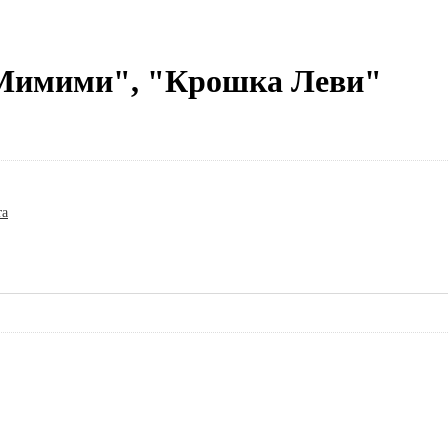
"Мимими", "Крошка Леви"
та