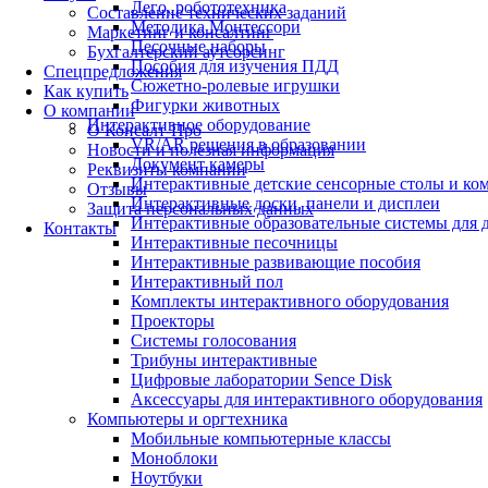
Лего, робототехника
Составление технических заданий
Методика Монтессори
Маркетинг и консалтинг
Песочные наборы
Бухгалтерский аутсорсинг
Пособия для изучения ПДД
Спецпредложения
Сюжетно-ролевые игрушки
Как купить
Фигурки животных
О компании
Интерактивное оборудование
О Консалт-Про
VR/AR решения в образовании
Новости и полезная информация
Документ камеры
Реквизиты компании
Интерактивные детские сенсорные столы и ко
Отзывы
Интерактивные доски, панели и дисплеи
Защита персональных данных
Интерактивные образовательные системы для д
Контакты
Интерактивные песочницы
Интерактивные развивающие пособия
Интерактивный пол
Комплекты интерактивного оборудования
Проекторы
Системы голосования
Трибуны интерактивные
Цифровые лаборатории Sence Disk
Аксессуары для интерактивного оборудования
Компьютеры и оргтехника
Мобильные компьютерные классы
Моноблоки
Ноутбуки