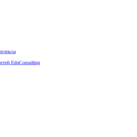
мплексы
етей EduConsulting