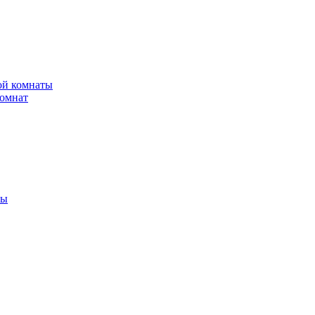
ной комнаты
комнат
ты