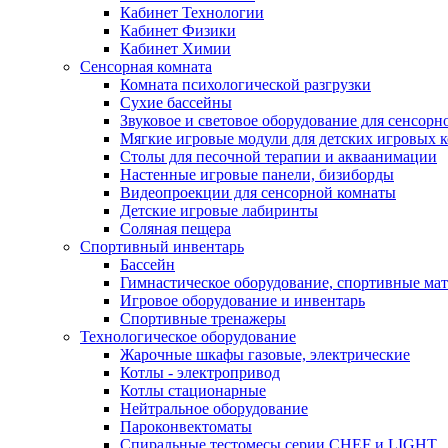
Кабинет Технологии
Кабинет Физики
Кабинет Химии
Сенсорная комната
Комната психологической разгрузки
Сухие бассейны
Звуковое и световое оборудование для сенсор
Мягкие игровые модули для детских игровых 
Столы для песочной терапии и акваанимации
Настенные игровые панели, бизиборды
Видеопроекции для сенсорной комнаты
Детские игровые лабиринты
Соляная пещера
Спортивный инвентарь
Бассейн
Гимнастическое оборудование, спортивные ма
Игровое оборудование и инвентарь
Спортивные тренажеры
Технологическое оборудование
Жарочные шкафы газовые, электрические
Котлы - электропривод
Котлы стационарные
Нейтральное оборудование
Пароконвектоматы
Спиральные тестомесы серии CHEF и LIGHT