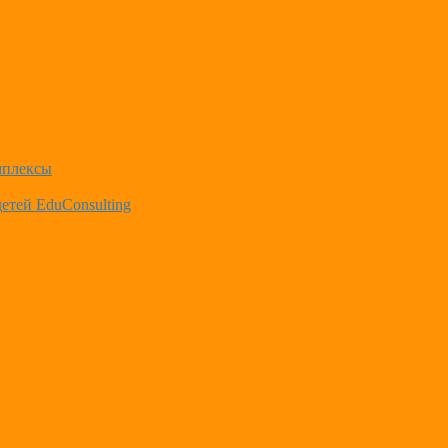
мплексы
етей EduConsulting