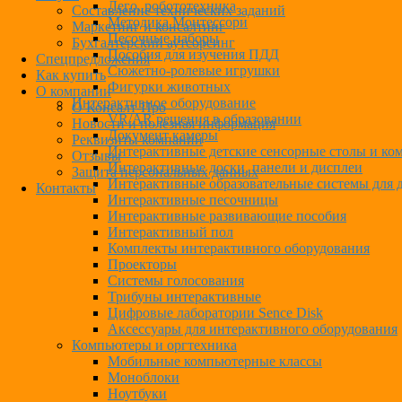
Лего, робототехника
Составление технических заданий
Методика Монтессори
Маркетинг и консалтинг
Песочные наборы
Бухгалтерский аутсорсинг
Пособия для изучения ПДД
Спецпредложения
Сюжетно-ролевые игрушки
Как купить
Фигурки животных
О компании
Интерактивное оборудование
О Консалт-Про
VR/AR решения в образовании
Новости и полезная информация
Документ камеры
Реквизиты компании
Интерактивные детские сенсорные столы и ко
Отзывы
Интерактивные доски, панели и дисплеи
Защита персональных данных
Интерактивные образовательные системы для д
Контакты
Интерактивные песочницы
Интерактивные развивающие пособия
Интерактивный пол
Комплекты интерактивного оборудования
Проекторы
Системы голосования
Трибуны интерактивные
Цифровые лаборатории Sence Disk
Аксессуары для интерактивного оборудования
Компьютеры и оргтехника
Мобильные компьютерные классы
Моноблоки
Ноутбуки