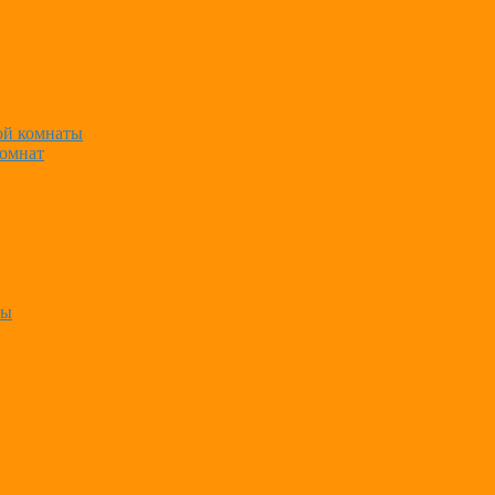
ной комнаты
комнат
ты