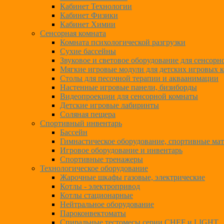
Кабинет Технологии
Кабинет Физики
Кабинет Химии
Сенсорная комната
Комната психологической разгрузки
Сухие бассейны
Звуковое и световое оборудование для сенсор
Мягкие игровые модули для детских игровых 
Столы для песочной терапии и акваанимации
Настенные игровые панели, бизиборды
Видеопроекции для сенсорной комнаты
Детские игровые лабиринты
Соляная пещера
Спортивный инвентарь
Бассейн
Гимнастическое оборудование, спортивные ма
Игровое оборудование и инвентарь
Спортивные тренажеры
Технологическое оборудование
Жарочные шкафы газовые, электрические
Котлы - электропривод
Котлы стационарные
Нейтральное оборудование
Пароконвектоматы
Спиральные тестомесы серии CHEF и LIGHT