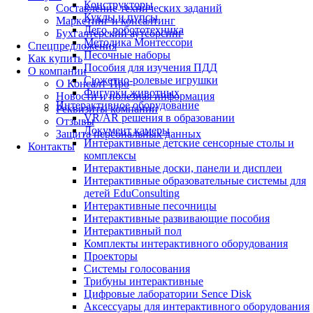
Конструкторы
Составление технических заданий
Куклы и пупсы
Маркетинг и консалтинг
Лего, робототехника
Бухгалтерский аутсорсинг
Методика Монтессори
Спецпредложения
Песочные наборы
Как купить
Пособия для изучения ПДД
О компании
Сюжетно-ролевые игрушки
О Консалт-Про
Фигурки животных
Новости и полезная информация
Интерактивное оборудование
Реквизиты компании
VR/AR решения в образовании
Отзывы
Документ камеры
Защита персональных данных
Интерактивные детские сенсорные столы и
Контакты
комплексы
Интерактивные доски, панели и дисплеи
Интерактивные образовательные системы для
детей EduConsulting
Интерактивные песочницы
Интерактивные развивающие пособия
Интерактивный пол
Комплекты интерактивного оборудования
Проекторы
Системы голосования
Трибуны интерактивные
Цифровые лаборатории Sence Disk
Аксессуары для интерактивного оборудования