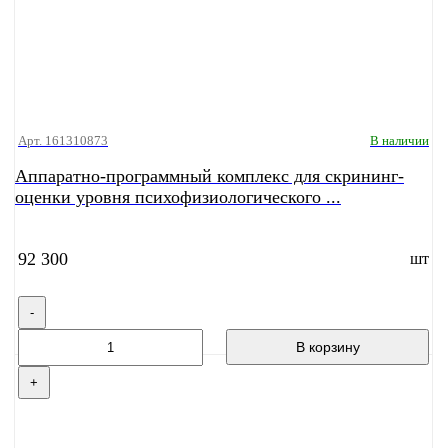
Арт. 161310873
В наличии
Аппаратно-программный комплекс для скрининг-
оценки уровня психофизиологического ...
92 300
шт
-
В корзину
+