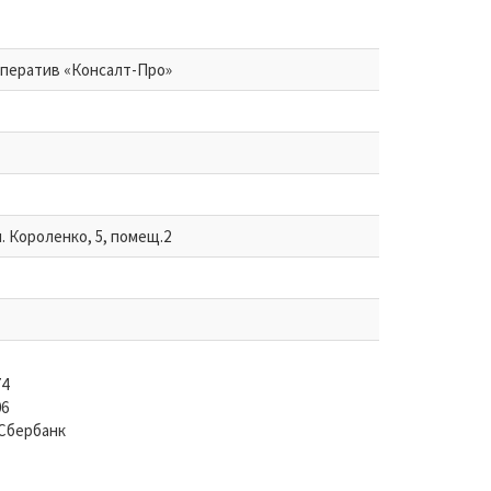
ператив «Консалт-Про»
. Короленко, 5, помещ.2
74
06
Сбербанк