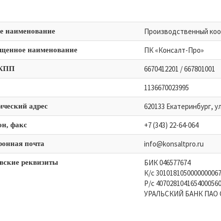
Производственный коо
е наименование
ПК «Консалт-Про»
щенное наименование
6670412201 / 667801001
КПП
1136670023995
620133 Екатеринбург, ул
ческий адрес
+7 (343) 22-64-064
он, факс
info@konsaltpro.ru
ронная почта
БИК 046577674
вские реквизиты
К/с 301018105000000006
Р/с 407028104165400056
УРАЛЬСКИЙ БАНК ПАО 