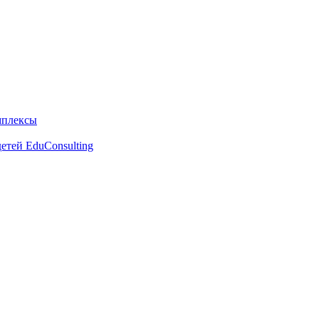
мплексы
етей EduConsulting