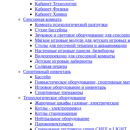
Кабинет Технологии
Кабинет Физики
Кабинет Химии
Сенсорная комната
Комната психологической разгрузки
Сухие бассейны
Звуковое и световое оборудование для сенсор
Мягкие игровые модули для детских игровых 
Столы для песочной терапии и акваанимации
Настенные игровые панели, бизиборды
Видеопроекции для сенсорной комнаты
Детские игровые лабиринты
Соляная пещера
Спортивный инвентарь
Бассейн
Гимнастическое оборудование, спортивные ма
Игровое оборудование и инвентарь
Спортивные тренажеры
Технологическое оборудование
Жарочные шкафы газовые, электрические
Котлы - электропривод
Котлы стационарные
Нейтральное оборудование
Пароконвектоматы
Спиральные тестомесы серии CHEF и LIGHT