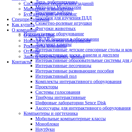
Лего, робототехника
Составление технических заданий
Методика Монтессори
Маркетинг и консалтинг
Песочные наборы
Бухгалтерский аутсорсинг
Пособия для изучения ПДД
Спецпредложения
Сюжетно-ролевые игрушки
Как купить
Фигурки животных
О компании
Интерактивное оборудование
О Консалт-Про
VR/AR решения в образовании
Новости и полезная информация
Документ камеры
Реквизиты компании
Интерактивные детские сенсорные столы и ко
Отзывы
Интерактивные доски, панели и дисплеи
Защита персональных данных
Интерактивные образовательные системы для д
Контакты
Интерактивные песочницы
Интерактивные развивающие пособия
Интерактивный пол
Комплекты интерактивного оборудования
Проекторы
Системы голосования
Трибуны интерактивные
Цифровые лаборатории Sence Disk
Аксессуары для интерактивного оборудования
Компьютеры и оргтехника
Мобильные компьютерные классы
Моноблоки
Ноутбуки