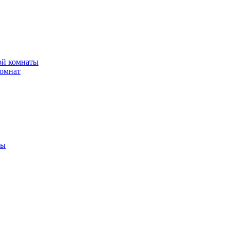
ной комнаты
комнат
ты