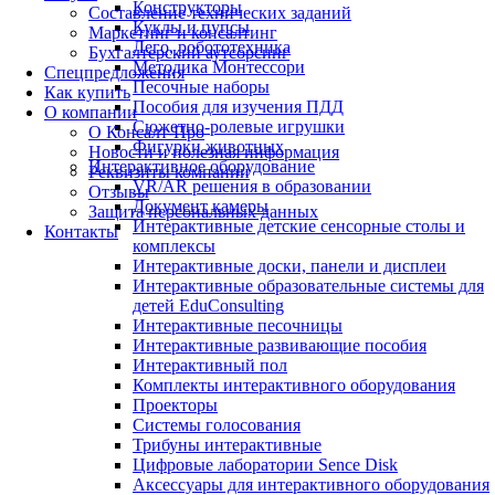
Конструкторы
Составление технических заданий
Куклы и пупсы
Маркетинг и консалтинг
Лего, робототехника
Бухгалтерский аутсорсинг
Методика Монтессори
Спецпредложения
Песочные наборы
Как купить
Пособия для изучения ПДД
О компании
Сюжетно-ролевые игрушки
О Консалт-Про
Фигурки животных
Новости и полезная информация
Интерактивное оборудование
Реквизиты компании
VR/AR решения в образовании
Отзывы
Документ камеры
Защита персональных данных
Интерактивные детские сенсорные столы и
Контакты
комплексы
Интерактивные доски, панели и дисплеи
Интерактивные образовательные системы для
детей EduConsulting
Интерактивные песочницы
Интерактивные развивающие пособия
Интерактивный пол
Комплекты интерактивного оборудования
Проекторы
Системы голосования
Трибуны интерактивные
Цифровые лаборатории Sence Disk
Аксессуары для интерактивного оборудования