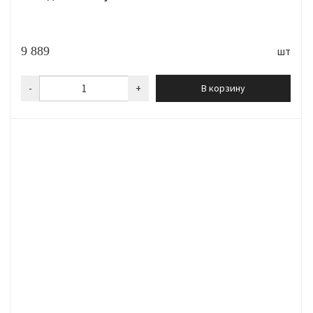
9 889
шт
-
+
В корзину