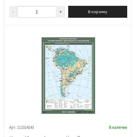
-
+
В корзину
Арт. 112314143
В наличии