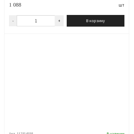
1 088
шт
-
+
В корзину
Арт. 112314158
В наличии