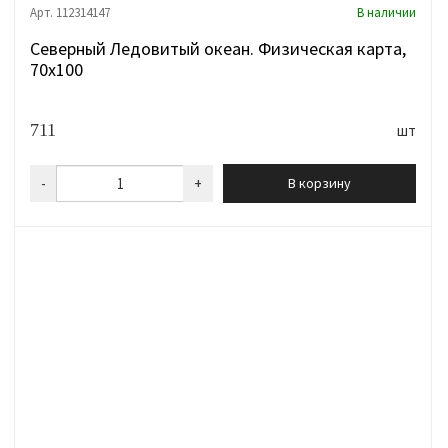
Арт. 112314147
В наличии
Северный Ледовитый океан. Физическая карта,
70х100
711
шт
-
+
В корзину