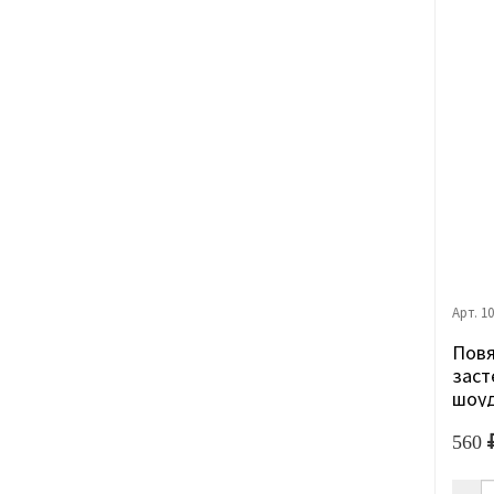
Арт. 1
Повя
заст
шоуд
560