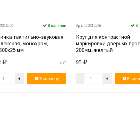
12316500
В наличии
Арт. 112316516
В 
ичка тактильно-звуковая
Круг для контрастной
лексная, монохром,
маркировки дверных прое
300x25 мм
200мм, желтый
2
95
шт
+
В корзину
-
+
В корз