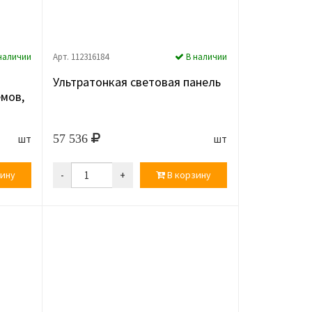
наличии
Арт. 112316184
В наличии
Ультратонкая световая панель
мов,
57 536
шт
шт
ину
-
+
В корзину