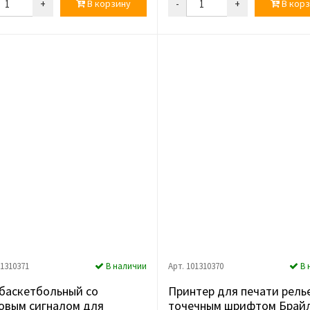
+
В корзину
-
+
В корз
01310371
В наличии
Арт. 101310370
В 
баскетбольный со
Принтер для печати рель
овым сигналом для
точечным шрифтом Брай