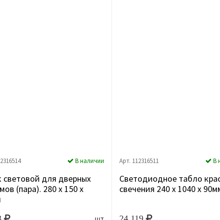
12316514
В наличии
Арт. 112316511
В 
 световой для дверных
Светодиодное табло кра
мов (пара). 280 x 150 x
свечения 240 х 1040 x 90м
м
3
24 119
шт