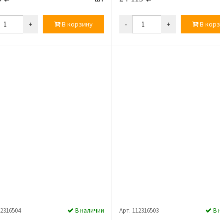
+
В корзину
-
+
В корз
12316504
В наличии
Арт. 112316503
В 