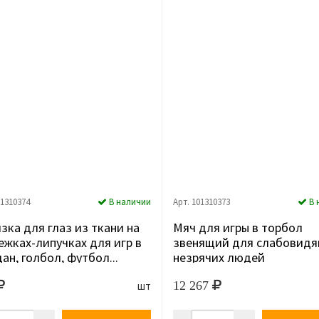
01310374
В наличии
Арт. 101310373
В 
зка для глаз из ткани на
Мяч для игры в торбол
ежках-липучках для игр в
звенящий для слабовидя
ан, голбол, футбол...
незрячих людей
12 267
шт