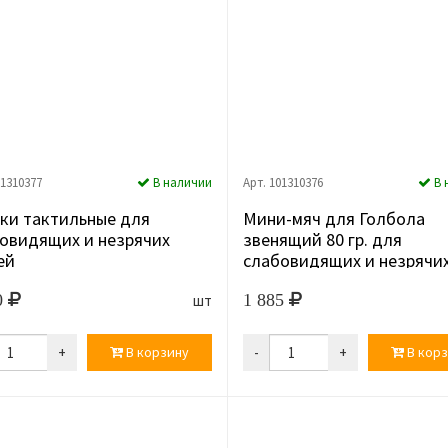
01310377
В наличии
Арт. 101310376
В 
и тактильные для
Мини-мяч для Голбола
овидящих и незрячих
звенящий 80 гр. для
ей
слабовидящих и незрячи
людей
0
1 885
шт
+
В корзину
-
+
В корз