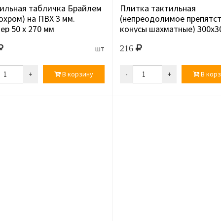
ильная табличка Брайлем
Плитка тактильная
охром) на ПВХ 3 мм.
(непреодолимое препятст
ер 50 х 270 мм
конусы шахматные) 300х3
ПВХ, ...
216
шт
+
В корзину
-
+
В корз