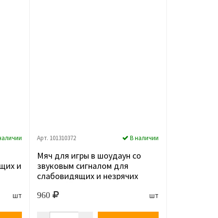
наличии
Арт. 101310372
В наличии
Мяч для игры в шоудаун со
щих и
звуковым сигналом для
слабовидящих и незрячих
людей
960
шт
шт