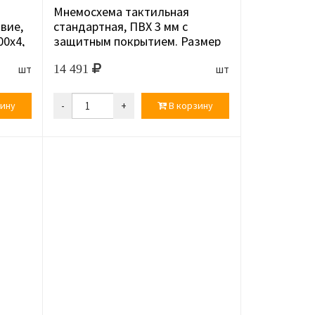
Мнемосхема тактильная
вие,
стандартная, ПВХ 3 мм с
00х4,
защитным покрытием. Размер
470x610...
14 491
шт
шт
ину
-
+
В корзину