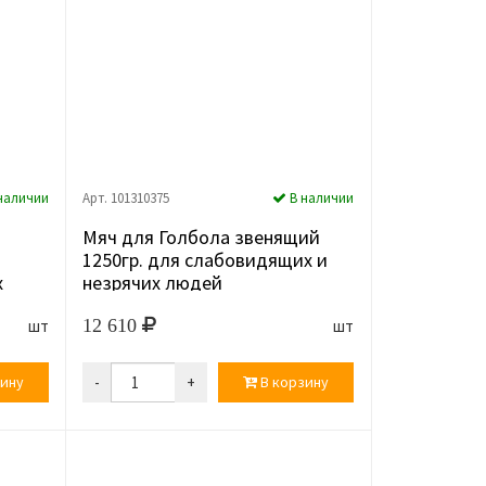
наличии
Арт. 101310375
В наличии
Мяч для Голбола звенящий
1250гр. для слабовидящих и
х
незрячих людей
12 610
шт
шт
ину
-
+
В корзину