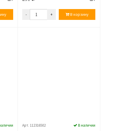
ину
-
+
В корзину
наличии
Арт. 112316502
В наличии