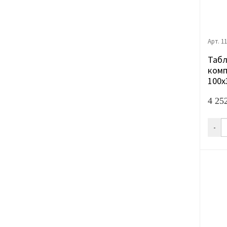
Арт. 1
Табл
комп
100x
4 25
-