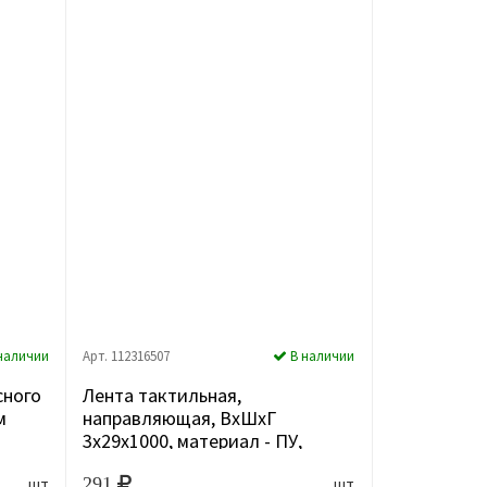
наличии
Арт. 112316507
В наличии
сного
Лента тактильная,
м
направляющая, ВхШхГ
3х29х1000, материал - ПУ,
желтого цвета, с...
291
шт
шт