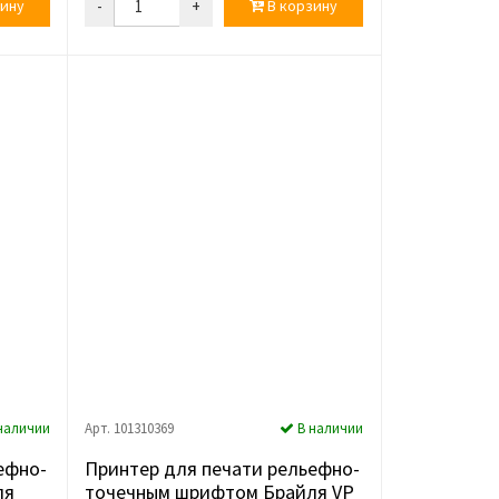
ину
-
+
В корзину
наличии
Арт. 101310369
В наличии
ефно-
Принтер для печати рельефно-
ля
точечным шрифтом Брайля VP