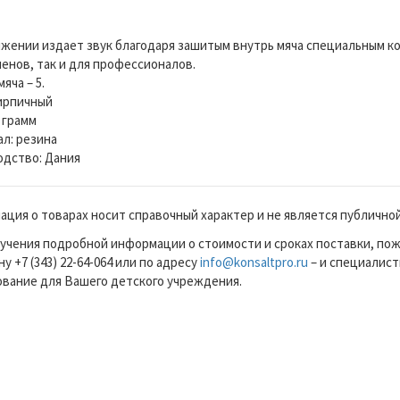
жении издает звук благодаря зашитым внутрь мяча специальным к
енов, так и для профессионалов.
яча – 5.
ирпичный
0 грамм
л: резина
дство: Дания
ция о товарах носит справочный характер и не является публично
учения подробной информации о стоимости и сроках поставки, по
у +7 (343) 22-64-064 или по адресу
info@konsaltpro.ru
– и специалист
вание для Вашего детского учреждения.