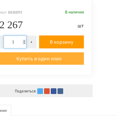
В наличии
икул:
101310373
2 267
шт
В корзину
+
Купить в один клик
Поделиться:
ание