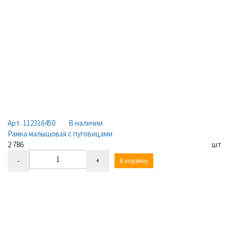
Арт. 112316450
В наличии
Рамка малышовая с пуговицами
2 786
шт
-
+
В корзину