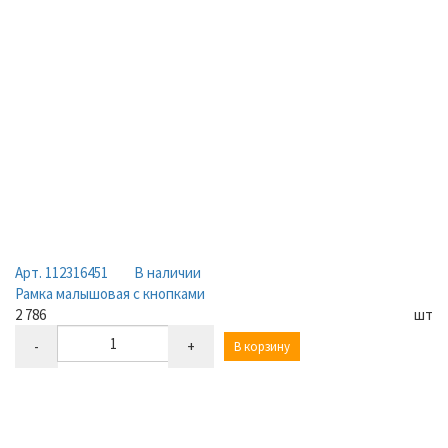
Арт. 112316451
В наличии
Рамка малышовая с кнопками
2 786
шт
-
+
В корзину