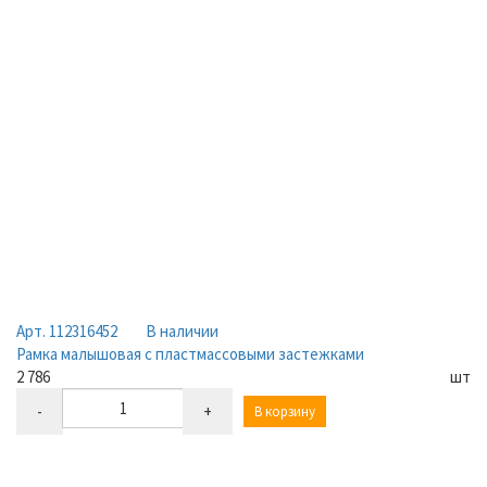
Арт. 112316452
В наличии
Рамка малышовая с пластмассовыми застежками
2 786
шт
-
+
В корзину