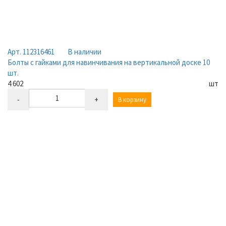
Арт. 112316461
В наличии
Болты с гайками для навинчивания на вертикальной доске 10
шт.
4 602
шт
-
+
В корзину