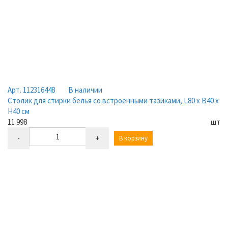
Арт. 112316448
В наличии
Столик для стирки белья со встроенными тазиками, L80 х В40 х
Н40 см
11 998
шт
-
+
В корзину