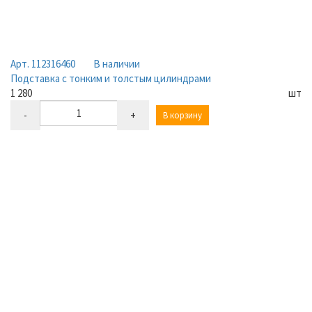
Арт. 112316460
В наличии
Подставка с тонким и толстым цилиндрами
1 280
шт
-
+
В корзину