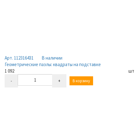
Арт. 112316431
В наличии
Геометрические пазлы: квадраты на подставке
1 092
шт
-
+
В корзину