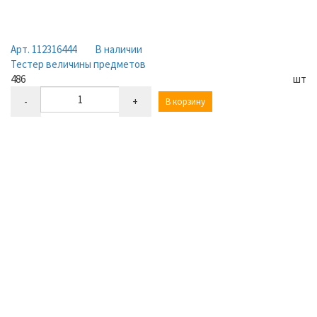
Арт. 112316444
В наличии
Тестер величины предметов
486
шт
-
+
В корзину