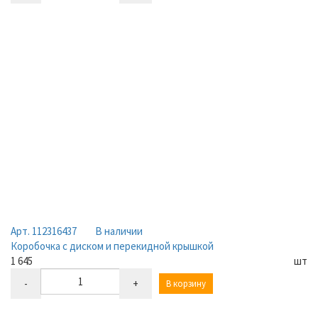
Арт. 112316437
В наличии
Коробочка с диском и перекидной крышкой
1 645
шт
-
+
В корзину