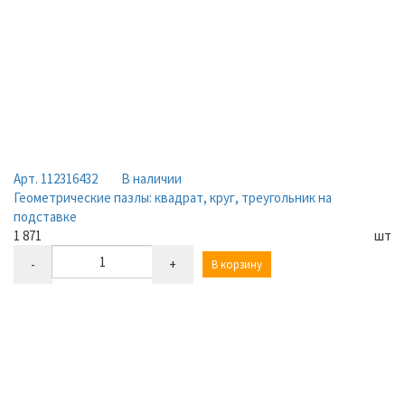
Арт. 112316432
В наличии
Геометрические пазлы: квадрат, круг, треугольник на
подставке
1 871
шт
-
+
В корзину