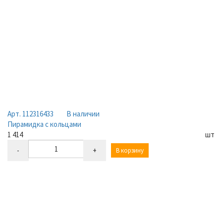
Арт. 112316433
В наличии
Пирамидка с кольцами
1 414
шт
-
+
В корзину