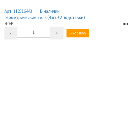
Арт. 112316443
В наличии
Геометрические тела (4шт.+2 подставки)
4 043
шт
-
+
В корзину