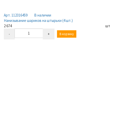
Арт. 112316459
В наличии
Нанизывание шариков на штырьки (4 шт.)
2 674
шт
-
+
В корзину