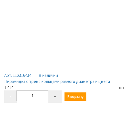
Арт. 112316434
В наличии
Пирамидка с тремя кольцами разного диаметра и цвета
1 414
шт
-
+
В корзину