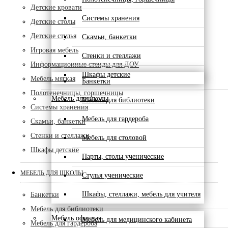
Детские кровати
Системы хранения
Детские столы
Детские стулья
Скамьи, банкетки
Игровая мебель
Стенки и стеллажи
Информационные стенды для ДОУ
Шкафы детские
Мебель мягкая
Банкетки
Полотенечницы, горшечницы
Мебель для школы
Мебель для библиотеки
Системы хранения
Мебель для гардероба
Скамьи, банкетки
Стенки и стеллажи
Мебель для столовой
Шкафы детские
Парты, столы ученические
МЕБЕЛЬ ДЛЯ ШКОЛЫ
Стулья ученические
Шкафы, стеллажи, мебель для учителя
Банкетки
Мебель для библиотеки
Мебель офисная
Мебель для медицинского кабинета
Мебель для гардероба