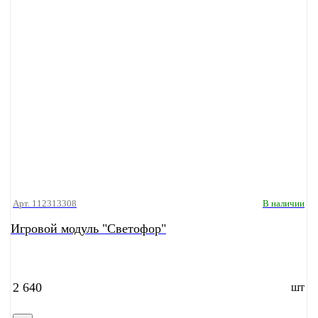
Арт. 112313308
В наличии
Игровой модуль "Светофор"
2 640
шт