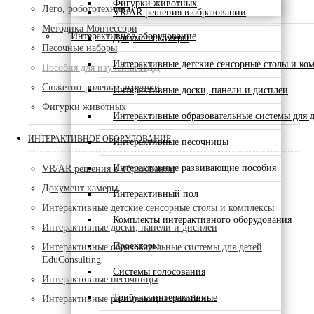
Фигурки животных
Лего, робототехника
VR/AR решения в образовании
Методика Монтессори
Интерактивное оборудование
Документ камеры
Песочные наборы
Интерактивные детские сенсорные столы и ко
Пособия для изучения ПДД
Сюжетно-ролевые игрушки
Интерактивные доски, панели и дисплеи
Фигурки животных
Интерактивные образовательные системы для д
ИНТЕРАКТИВНОЕ ОБОРУДОВАНИЕ
Интерактивные песочницы
Интерактивные развивающие пособия
VR/AR решения в образовании
Документ камеры
Интерактивный пол
Интерактивные детские сенсорные столы и комплексы
Комплекты интерактивного оборудования
Интерактивные доски, панели и дисплеи
Проекторы
Интерактивные образовательные системы для детей
EduConsulting
Системы голосования
Интерактивные песочницы
Трибуны интерактивные
Интерактивные развивающие пособия