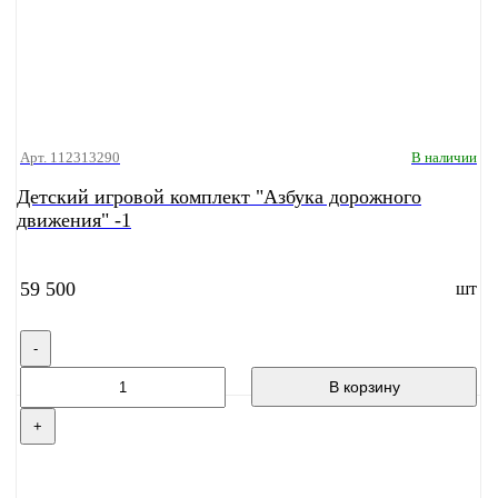
Арт. 112313290
В наличии
Детский игровой комплект "Азбука дорожного
движения" -1
59 500
шт
-
В корзину
+