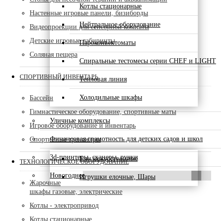
Котлы стационарные
Настенные игровые панели, бизиборды
Нейтральное оборудование
Видеопроекции для сенсорной комнаты
Детские игровые лабиринты
Пароконвектоматы
Соляная пещера
Спиральные тестомесы серии CHEF и LIGHT
СПОРТИВНЫЙ ИНВЕНТАРЬ
Тепловая линия
Холодильные шкафы
Бассейн
Гимнастическое оборудование, спортивные маты
Уличные комплексы
Игровое оборудование и инвентарь
Финансовая грамотность для детских садов и школ
Спортивные тренажеры
3d-принтеры, сканеры, ручки
Ели искусственные
ТЕХНОЛОГИЧЕСКОЕ ОБОРУДОВАНИЕ
Новогоднее
Игрушки елочные, Шары
Жарочные
шкафы газовые, электрические
Котлы - электропривод
Котлы стационарные