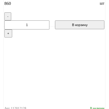
860
шт
-
В корзину
+
Арт. 112012128
В наличии