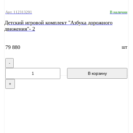
Арт. 112313291
В наличии
Детский игровой комплект "Азбука дорожного
движения"- 2
79 880
шт
-
В корзину
+