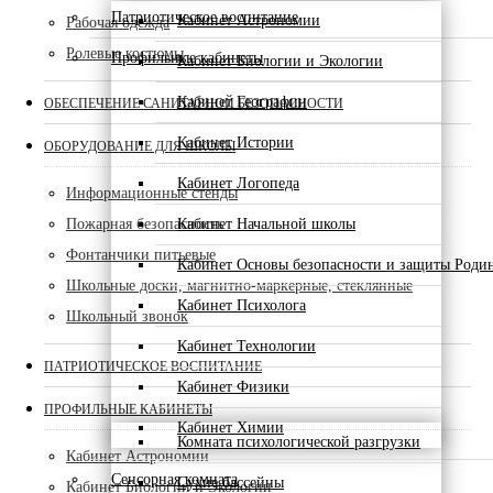
Патриотическое воспитание
Кабинет Астрономии
Рабочая одежда
Ролевые костюмы
Профильные кабинеты
Кабинет Биологии и Экологии
Кабинет Географии
ОБЕСПЕЧЕНИЕ САНИТАРНОЙ БЕЗОПАСНОСТИ
Кабинет Истории
ОБОРУДОВАНИЕ ДЛЯ ШКОЛЫ
Кабинет Логопеда
Информационные стенды
Пожарная безопасность
Кабинет Начальной школы
Фонтанчики питьевые
Кабинет Основы безопасности и защиты Роди
Школьные доски, магнитно-маркерные, стеклянные
Кабинет Психолога
Школьный звонок
Кабинет Технологии
ПАТРИОТИЧЕСКОЕ ВОСПИТАНИЕ
Кабинет Физики
ПРОФИЛЬНЫЕ КАБИНЕТЫ
Кабинет Химии
Комната психологической разгрузки
Кабинет Астрономии
Сенсорная комната
Сухие бассейны
Кабинет Биологии и Экологии