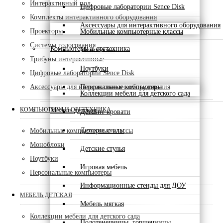
Интерактивный пол
Цифровые лаборатории Sence Disk
Комплекты интерактивного оборудования
Аксессуары для интерактивного оборудования
Проекторы
Мобильные компьютерные классы
Системы голосования
Компьютеры и оргтехника
Моноблоки
Трибуны интерактивные
Ноутбуки
Цифровые лаборатории Sence Disk
Аксессуары для интерактивного оборудования
Персональные компьютеры
Коллекции мебели для детского сада
КОМПЬЮТЕРЫ И ОРГТЕХНИКА
Мебель детская
Детские кровати
Детские столы
Мобильные компьютерные классы
Моноблоки
Детские стулья
Ноутбуки
Игровая мебель
Персональные компьютеры
Информационные стенды для ДОУ
МЕБЕЛЬ ДЕТСКАЯ
Мебель мягкая
Коллекции мебели для детского сада
Полотенечницы, горшечницы