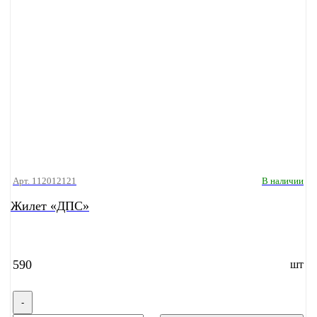
Арт. 112012121
В наличии
Жилет «ДПС»
590
шт
-