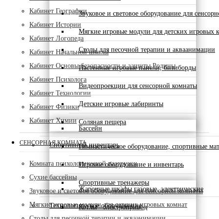
Кабинет Географии
Звуковое и световое оборудование для сенсор
Кабинет Истории
Мягкие игровые модули для детских игровых 
Кабинет Логопеда
Столы для песочной терапии и акваанимации
Кабинет Начальной школы
Кабинет Основы безопасности и защиты Родины
Настенные игровые панели, бизиборды
Кабинет Психолога
Видеопроекции для сенсорной комнаты
Кабинет Технологии
Детские игровые лабиринты
Кабинет Физики
Кабинет Химии
Соляная пещера
Бассейн
СЕНСОРНАЯ КОМНАТА
Спортивный инвентарь
Гимнастическое оборудование, спортивные ма
Комната психологической разгрузки
Игровое оборудование и инвентарь
Сухие бассейны
Спортивные тренажеры
Жарочные шкафы газовые, электрические
Звуковое и световое оборудование для сенсорной комнаты
Мягкие игровые модули для детских игровых комнат
Технологическое оборудование
Котлы - электропривод
Столы для песочной терапии и акваанимации