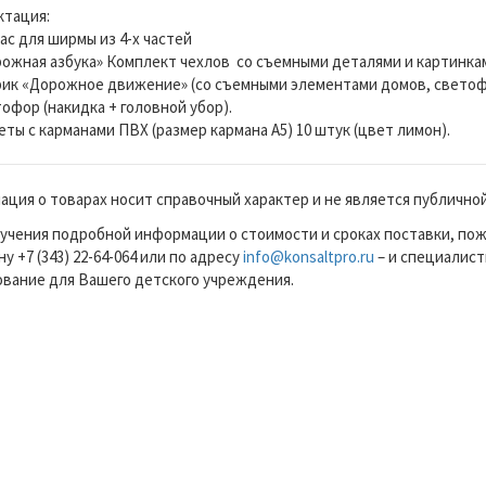
тация:
ас для ширмы из 4-х частей
ожная азбука» Комплект чехлов со съемными деталями и картинка
ик «Дорожное движение» (со съемными элементами домов, светофо
офор (накидка + головной убор).
ты с карманами ПВХ (размер кармана А5) 10 штук (цвет лимон).
ция о товарах носит справочный характер и не является публично
учения подробной информации о стоимости и сроках поставки, по
у +7 (343) 22-64-064 или по адресу
info@konsaltpro.ru
– и специалист
вание для Вашего детского учреждения.