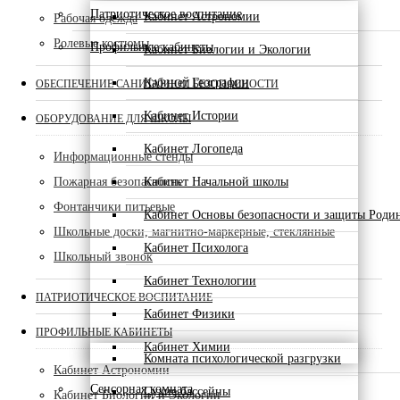
Патриотическое воспитание
Кабинет Астрономии
Рабочая одежда
Ролевые костюмы
Профильные кабинеты
Кабинет Биологии и Экологии
Кабинет Географии
ОБЕСПЕЧЕНИЕ САНИТАРНОЙ БЕЗОПАСНОСТИ
Кабинет Истории
ОБОРУДОВАНИЕ ДЛЯ ШКОЛЫ
Кабинет Логопеда
Информационные стенды
Пожарная безопасность
Кабинет Начальной школы
Фонтанчики питьевые
Кабинет Основы безопасности и защиты Роди
Школьные доски, магнитно-маркерные, стеклянные
Кабинет Психолога
Школьный звонок
Кабинет Технологии
ПАТРИОТИЧЕСКОЕ ВОСПИТАНИЕ
Кабинет Физики
ПРОФИЛЬНЫЕ КАБИНЕТЫ
Кабинет Химии
Комната психологической разгрузки
Кабинет Астрономии
Сенсорная комната
Сухие бассейны
Кабинет Биологии и Экологии