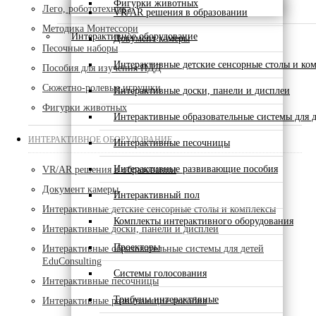
Фигурки животных
Лего, робототехника
VR/AR решения в образовании
Методика Монтессори
Интерактивное оборудование
Документ камеры
Песочные наборы
Интерактивные детские сенсорные столы и ко
Пособия для изучения ПДД
Сюжетно-ролевые игрушки
Интерактивные доски, панели и дисплеи
Фигурки животных
Интерактивные образовательные системы для д
ИНТЕРАКТИВНОЕ ОБОРУДОВАНИЕ
Интерактивные песочницы
Интерактивные развивающие пособия
VR/AR решения в образовании
Документ камеры
Интерактивный пол
Интерактивные детские сенсорные столы и комплексы
Комплекты интерактивного оборудования
Интерактивные доски, панели и дисплеи
Проекторы
Интерактивные образовательные системы для детей
EduConsulting
Системы голосования
Интерактивные песочницы
Трибуны интерактивные
Интерактивные развивающие пособия