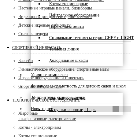
Котлы стационарные
Настенные игровые панели, бизиборды
Нейтральное оборудование
Видеопроекции для сенсорной комнаты
Детские игровые лабиринты
Пароконвектоматы
Соляная пещера
Спиральные тестомесы серии CHEF и LIGHT
СПОРТИВНЫЙ ИНВЕНТАРЬ
Тепловая линия
Холодильные шкафы
Бассейн
Гимнастическое оборудование, спортивные маты
Уличные комплексы
Игровое оборудование и инвентарь
Финансовая грамотность для детских садов и школ
Спортивные тренажеры
3d-принтеры, сканеры, ручки
Ели искусственные
ТЕХНОЛОГИЧЕСКОЕ ОБОРУДОВАНИЕ
Новогоднее
Игрушки елочные, Шары
Жарочные
шкафы газовые, электрические
Котлы - электропривод
Котлы стационарные