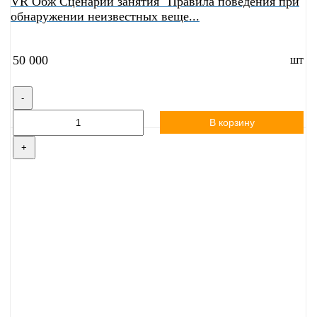
VR Обж Сценарий занятия "Правила поведения при
обнаружении неизвестных веще...
50 000
шт
-
В корзину
+