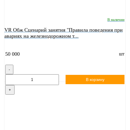
В наличии
VR Обж Сценарий занятия "Правила поведения при
авариях на железнодорожном т...
50 000
шт
-
В корзину
+