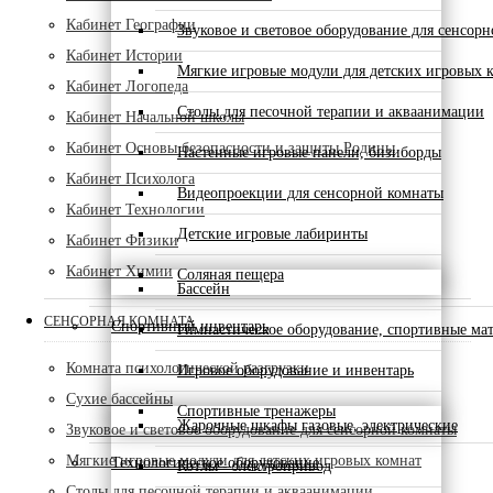
Кабинет Географии
Звуковое и световое оборудование для сенсор
Кабинет Истории
Мягкие игровые модули для детских игровых 
Кабинет Логопеда
Столы для песочной терапии и акваанимации
Кабинет Начальной школы
Кабинет Основы безопасности и защиты Родины
Настенные игровые панели, бизиборды
Кабинет Психолога
Видеопроекции для сенсорной комнаты
Кабинет Технологии
Детские игровые лабиринты
Кабинет Физики
Кабинет Химии
Соляная пещера
Бассейн
СЕНСОРНАЯ КОМНАТА
Спортивный инвентарь
Гимнастическое оборудование, спортивные ма
Комната психологической разгрузки
Игровое оборудование и инвентарь
Сухие бассейны
Спортивные тренажеры
Жарочные шкафы газовые, электрические
Звуковое и световое оборудование для сенсорной комнаты
Мягкие игровые модули для детских игровых комнат
Технологическое оборудование
Котлы - электропривод
Столы для песочной терапии и акваанимации