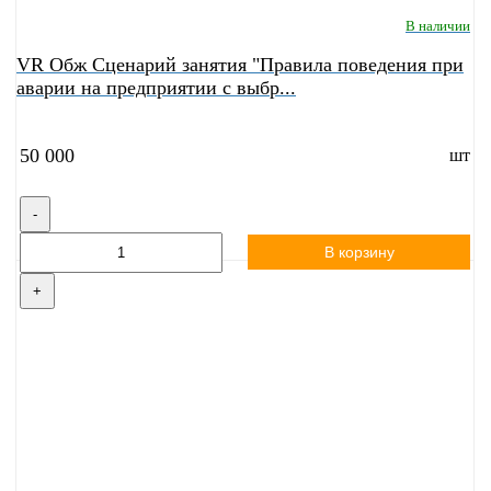
В наличии
VR Обж Сценарий занятия "Правила поведения при
аварии на предприятии с выбр...
50 000
шт
-
В корзину
+