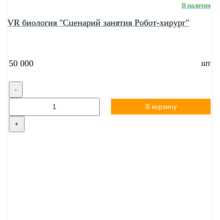
В наличии
VR биология "Сценарий занятия Робот-хирург"
50 000
шт
-
В корзину
+