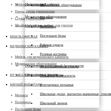
Медицинский кабинет
Мебель для столовой
Медицинское оборудование
Парты, столы ученические
Музыкальное оборудование
Матрасы
Стулья ученические
Шкафы, стеллажи, мебель для учителя
Мягкий инвентарь
Полотенца
Постельное белье
МЕБЕЛЬ ОФИСНАЯ
Рабочая одежда
МЕДИЦИНСКИЙ КАБИНЕТ
Ролевые костюмы
Мебель для медицинского кабинета
Медицинское оборудование
Обеспечение санитарной безопасности
Информационные стенды
Оборудование для школы
МУЗЫКАЛЬНОЕ ОБОРУДОВАНИЕ
Пожарная безопасность
МЯГКИЙ ИНВЕНТАРЬ
Фонтанчики питьевые
Школьные доски, магнитно-маркерные, стекл
Матрасы
Полотенца
Школьный звонок
Постельное белье