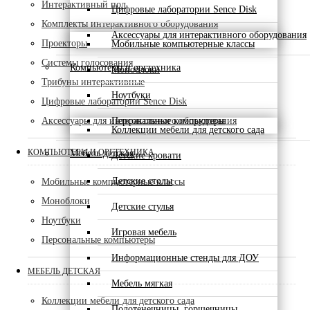
Интерактивный пол
Цифровые лаборатории Sence Disk
Комплекты интерактивного оборудования
Аксессуары для интерактивного оборудования
Проекторы
Мобильные компьютерные классы
Системы голосования
Компьютеры и оргтехника
Моноблоки
Трибуны интерактивные
Ноутбуки
Цифровые лаборатории Sence Disk
Аксессуары для интерактивного оборудования
Персональные компьютеры
Коллекции мебели для детского сада
КОМПЬЮТЕРЫ И ОРГТЕХНИКА
Мебель детская
Детские кровати
Детские столы
Мобильные компьютерные классы
Моноблоки
Детские стулья
Ноутбуки
Игровая мебель
Персональные компьютеры
Информационные стенды для ДОУ
МЕБЕЛЬ ДЕТСКАЯ
Мебель мягкая
Коллекции мебели для детского сада
Полотенечницы, горшечницы