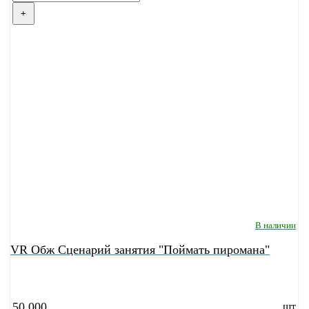
+
В наличии
VR Обж Сценарий занятия "Поймать пиромана"
50 000
шт