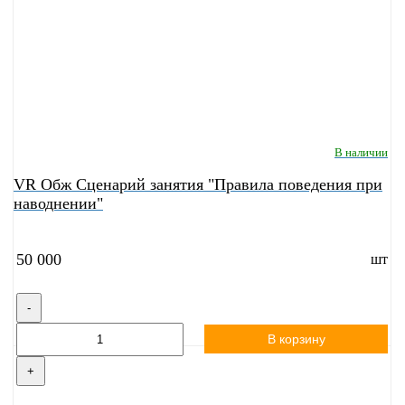
В наличии
VR Обж Сценарий занятия "Правила поведения при
наводнении"
50 000
шт
-
В корзину
+