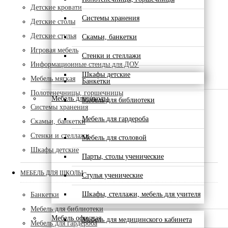
Детские кровати
Системы хранения
Детские столы
Детские стулья
Скамьи, банкетки
Игровая мебель
Стенки и стеллажи
Информационные стенды для ДОУ
Шкафы детские
Мебель мягкая
Банкетки
Полотенечницы, горшечницы
Мебель для школы
Мебель для библиотеки
Системы хранения
Мебель для гардероба
Скамьи, банкетки
Стенки и стеллажи
Мебель для столовой
Шкафы детские
Парты, столы ученические
МЕБЕЛЬ ДЛЯ ШКОЛЫ
Стулья ученические
Шкафы, стеллажи, мебель для учителя
Банкетки
Мебель для библиотеки
Мебель офисная
Мебель для медицинского кабинета
Мебель для гардероба