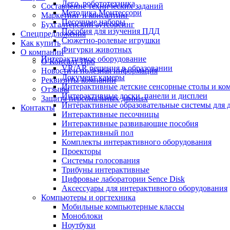
Лего, робототехника
Составление технических заданий
Методика Монтессори
Маркетинг и консалтинг
Песочные наборы
Бухгалтерский аутсорсинг
Пособия для изучения ПДД
Спецпредложения
Сюжетно-ролевые игрушки
Как купить
Фигурки животных
О компании
Интерактивное оборудование
О Консалт-Про
VR/AR решения в образовании
Новости и полезная информация
Документ камеры
Реквизиты компании
Интерактивные детские сенсорные столы и ко
Отзывы
Интерактивные доски, панели и дисплеи
Защита персональных данных
Интерактивные образовательные системы для д
Контакты
Интерактивные песочницы
Интерактивные развивающие пособия
Интерактивный пол
Комплекты интерактивного оборудования
Проекторы
Системы голосования
Трибуны интерактивные
Цифровые лаборатории Sence Disk
Аксессуары для интерактивного оборудования
Компьютеры и оргтехника
Мобильные компьютерные классы
Моноблоки
Ноутбуки