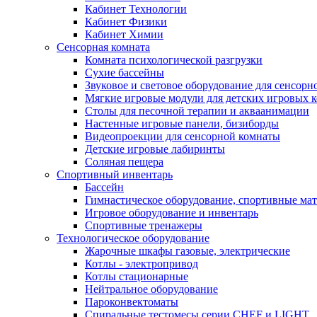
Кабинет Технологии
Кабинет Физики
Кабинет Химии
Сенсорная комната
Комната психологической разгрузки
Сухие бассейны
Звуковое и световое оборудование для сенсор
Мягкие игровые модули для детских игровых 
Столы для песочной терапии и акваанимации
Настенные игровые панели, бизиборды
Видеопроекции для сенсорной комнаты
Детские игровые лабиринты
Соляная пещера
Спортивный инвентарь
Бассейн
Гимнастическое оборудование, спортивные ма
Игровое оборудование и инвентарь
Спортивные тренажеры
Технологическое оборудование
Жарочные шкафы газовые, электрические
Котлы - электропривод
Котлы стационарные
Нейтральное оборудование
Пароконвектоматы
Спиральные тестомесы серии CHEF и LIGHT