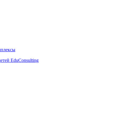
мплексы
етей EduConsulting