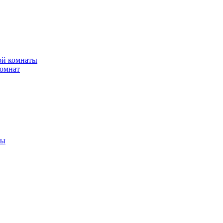
ной комнаты
комнат
ты