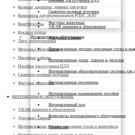
Пособия для изучения ПДД
Коляски, кроватки, домики для кукол
Сюжетно-ролевые игрушки
Комплекты для формирования РППС ДОО
Фигурки животных
Конструкторы
VR/AR решения в образовании
Куклы и пупсы
Интерактивное оборудование
Документ камеры
Лего, робототехника
Интерактивные детские сенсорные столы и ко
Методика Монтессори
Песочные наборы
Интерактивные доски, панели и дисплеи
Пособия для изучения ПДД
Интерактивные образовательные системы для д
Сюжетно-ролевые игрушки
Интерактивные песочницы
Фигурки животных
Интерактивные развивающие пособия
ИНТЕРАКТИВНОЕ ОБОРУДОВАНИЕ
Интерактивный пол
VR/AR решения в образовании
Комплекты интерактивного оборудования
Документ камеры
Интерактивные детские сенсорные столы и комплексы
Проекторы
Интерактивные доски, панели и дисплеи