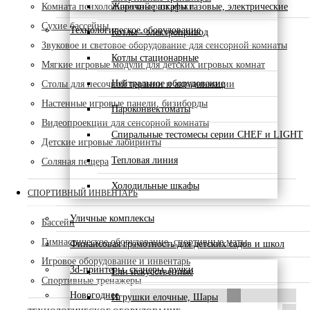
Комната психологической разгрузки
Жарочные шкафы газовые, электрические
Сухие бассейны
Технологическое оборудование
Котлы - электропривод
Звуковое и световое оборудование для сенсорной комнаты
Котлы стационарные
Мягкие игровые модули для детских игровых комнат
Нейтральное оборудование
Столы для песочной терапии и акваанимации
Настенные игровые панели, бизиборды
Пароконвектоматы
Видеопроекции для сенсорной комнаты
Спиральные тестомесы серии CHEF и LIGHT
Детские игровые лабиринты
Тепловая линия
Соляная пещера
Холодильные шкафы
СПОРТИВНЫЙ ИНВЕНТАРЬ
Уличные комплексы
Бассейн
Гимнастическое оборудование, спортивные маты
Финансовая грамотность для детских садов и школ
Игровое оборудование и инвентарь
3d-принтеры, сканеры, ручки
Ели искусственные
Спортивные тренажеры
Новогоднее
Игрушки елочные, Шары