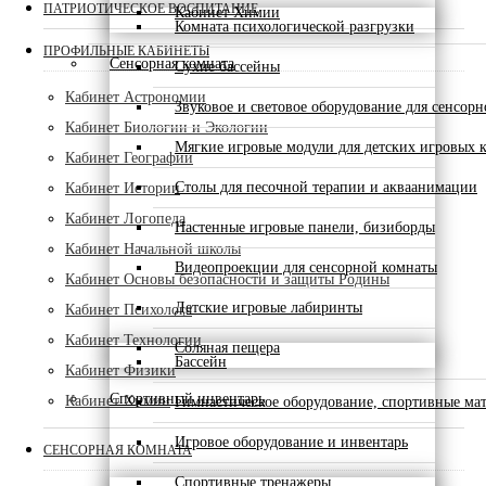
ПАТРИОТИЧЕСКОЕ ВОСПИТАНИЕ
Кабинет Химии
Комната психологической разгрузки
ПРОФИЛЬНЫЕ КАБИНЕТЫ
Сенсорная комната
Сухие бассейны
Кабинет Астрономии
Звуковое и световое оборудование для сенсор
Кабинет Биологии и Экологии
Мягкие игровые модули для детских игровых 
Кабинет Географии
Столы для песочной терапии и акваанимации
Кабинет Истории
Кабинет Логопеда
Настенные игровые панели, бизиборды
Кабинет Начальной школы
Видеопроекции для сенсорной комнаты
Кабинет Основы безопасности и защиты Родины
Детские игровые лабиринты
Кабинет Психолога
Кабинет Технологии
Соляная пещера
Бассейн
Кабинет Физики
Спортивный инвентарь
Кабинет Химии
Гимнастическое оборудование, спортивные ма
Игровое оборудование и инвентарь
СЕНСОРНАЯ КОМНАТА
Спортивные тренажеры