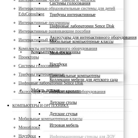
Системы голосования
Интерактивные образовательные системы для детей
EduConsulting
Трибуны интерактивные
Интерактивные песочницы
Цифровые лаборатории Sence Disk
Интерактивные развивающие пособия
Аксессуары для интерактивного оборудования
Интерактивный пол
Мобильные компьютерные классы
Комплекты интерактивного оборудования
Компьютеры и оргтехника
Моноблоки
Проекторы
Ноутбуки
Системы голосования
Трибуны интерактивные
Персональные компьютеры
Коллекции мебели для детского сада
Цифровые лаборатории Sence Disk
Мебель детская
Детские кровати
Аксессуары для интерактивного оборудования
Детские столы
КОМПЬЮТЕРЫ И ОРГТЕХНИКА
Детские стулья
Мобильные компьютерные классы
Игровая мебель
Моноблоки
Ноутбуки
Информационные стенды для ДОУ