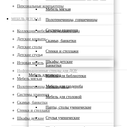
Персональные компьютеры
Мебель мягкая
МЕБЕЛЬ ДЕТСКАЯ
Полотенечницы, горшечницы
Системы хранения
Коллекции мебели для детского сада
Детские кровати
Скамьи, банкетки
Детские столы
Стенки и стеллажи
Детские стулья
Шкафы детские
Игровая мебель
Банкетки
Информационные стенды для ДОУ
Мебель для школы
Мебель для библиотеки
Мебель мягкая
Мебель для гардероба
Полотенечницы, горшечницы
Системы хранения
Мебель для столовой
Скамьи, банкетки
Парты, столы ученические
Стенки и стеллажи
Стулья ученические
Шкафы детские