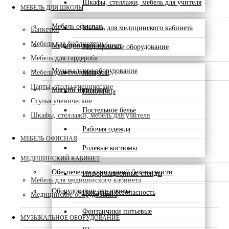
Шкафы, стеллажи, мебель для учителя
МЕБЕЛЬ ДЛЯ ШКОЛЫ
Мебель офисная
Мебель для медицинского кабинета
Банкетки
Мебель для библиотеки
Медицинский кабинет
Медицинское оборудование
Мебель для гардероба
Музыкальное оборудование
Мебель для столовой
Матрасы
Парты, столы ученические
Мягкий инвентарь
Полотенца
Стулья ученические
Постельное белье
Шкафы, стеллажи, мебель для учителя
Рабочая одежда
МЕБЕЛЬ ОФИСНАЯ
Ролевые костюмы
МЕДИЦИНСКИЙ КАБИНЕТ
Обеспечение санитарной безопасности
Информационные стенды
Мебель для медицинского кабинета
Оборудование для школы
Пожарная безопасность
Медицинское оборудование
Фонтанчики питьевые
МУЗЫКАЛЬНОЕ ОБОРУДОВАНИЕ