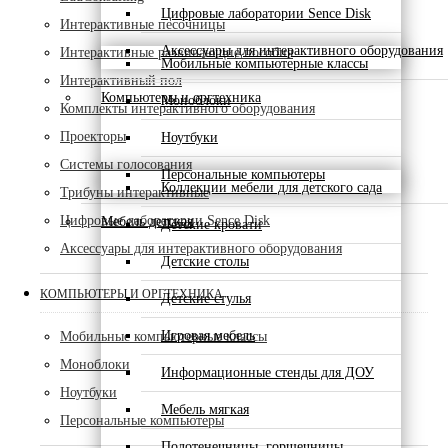
Цифровые лаборатории Sence Disk
Интерактивные песочницы
Аксессуары для интерактивного оборудования
Интерактивные развивающие пособия
Мобильные компьютерные классы
Интерактивный пол
Компьютеры и оргтехника
Моноблоки
Комплекты интерактивного оборудования
Проекторы
Ноутбуки
Системы голосования
Персональные компьютеры
Коллекции мебели для детского сада
Трибуны интерактивные
Цифровые лаборатории Sence Disk
Мебель детская
Детские кровати
Аксессуары для интерактивного оборудования
Детские столы
КОМПЬЮТЕРЫ И ОРГТЕХНИКА
Детские стулья
Игровая мебель
Мобильные компьютерные классы
Моноблоки
Информационные стенды для ДОУ
Ноутбуки
Мебель мягкая
Персональные компьютеры
Полотенечницы, горшечницы