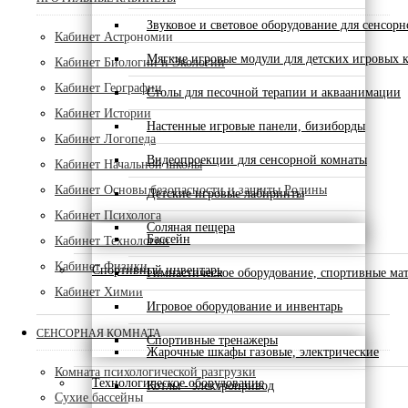
Звуковое и световое оборудование для сенсор
Кабинет Астрономии
Мягкие игровые модули для детских игровых 
Кабинет Биологии и Экологии
Кабинет Географии
Столы для песочной терапии и акваанимации
Кабинет Истории
Настенные игровые панели, бизиборды
Кабинет Логопеда
Видеопроекции для сенсорной комнаты
Кабинет Начальной школы
Кабинет Основы безопасности и защиты Родины
Детские игровые лабиринты
Кабинет Психолога
Соляная пещера
Бассейн
Кабинет Технологии
Кабинет Физики
Спортивный инвентарь
Гимнастическое оборудование, спортивные ма
Кабинет Химии
Игровое оборудование и инвентарь
СЕНСОРНАЯ КОМНАТА
Спортивные тренажеры
Жарочные шкафы газовые, электрические
Комната психологической разгрузки
Технологическое оборудование
Котлы - электропривод
Сухие бассейны