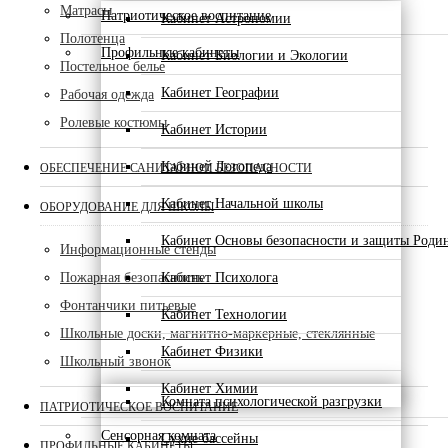
Матрасы
Патриотическое воспитание
Кабинет Астрономии
Полотенца
Профильные кабинеты
Кабинет Биологии и Экологии
Постельное белье
Кабинет Географии
Рабочая одежда
Ролевые костюмы
Кабинет Истории
Кабинет Логопеда
ОБЕСПЕЧЕНИЕ САНИТАРНОЙ БЕЗОПАСНОСТИ
Кабинет Начальной школы
ОБОРУДОВАНИЕ ДЛЯ ШКОЛЫ
Кабинет Основы безопасности и защиты Роди
Информационные стенды
Пожарная безопасность
Кабинет Психолога
Фонтанчики питьевые
Кабинет Технологии
Школьные доски, магнитно-маркерные, стеклянные
Кабинет Физики
Школьный звонок
Кабинет Химии
Комната психологической разгрузки
ПАТРИОТИЧЕСКОЕ ВОСПИТАНИЕ
Сенсорная комната
Сухие бассейны
ПРОФИЛЬНЫЕ КАБИНЕТЫ