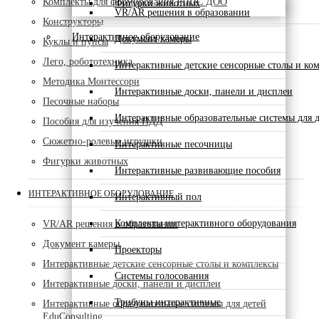
Комплекты для формирования РППС ДОО
Фигурки животных
VR/AR решения в образовании
Конструкторы
Интерактивное оборудование
Документ камеры
Куклы и пупсы
Лего, робототехника
Интерактивные детские сенсорные столы и ко
Методика Монтессори
Интерактивные доски, панели и дисплеи
Песочные наборы
Интерактивные образовательные системы для д
Пособия для изучения ПДД
Сюжетно-ролевые игрушки
Интерактивные песочницы
Фигурки животных
Интерактивные развивающие пособия
ИНТЕРАКТИВНОЕ ОБОРУДОВАНИЕ
Интерактивный пол
Комплекты интерактивного оборудования
VR/AR решения в образовании
Документ камеры
Проекторы
Интерактивные детские сенсорные столы и комплексы
Системы голосования
Интерактивные доски, панели и дисплеи
Трибуны интерактивные
Интерактивные образовательные системы для детей
EduConsulting