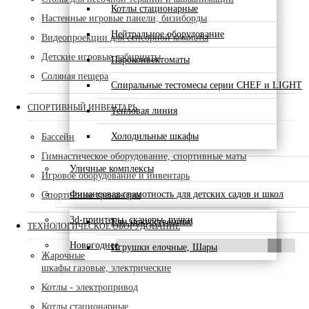
Котлы стационарные
Настенные игровые панели, бизиборды
Нейтральное оборудование
Видеопроекции для сенсорной комнаты
Детские игровые лабиринты
Пароконвектоматы
Соляная пещера
Спиральные тестомесы серии CHEF и LIGHT
СПОРТИВНЫЙ ИНВЕНТАРЬ
Тепловая линия
Холодильные шкафы
Бассейн
Гимнастическое оборудование, спортивные маты
Уличные комплексы
Игровое оборудование и инвентарь
Финансовая грамотность для детских садов и школ
Спортивные тренажеры
3d-принтеры, сканеры, ручки
Ели искусственные
ТЕХНОЛОГИЧЕСКОЕ ОБОРУДОВАНИЕ
Новогоднее
Игрушки елочные, Шары
Жарочные
шкафы газовые, электрические
Котлы - электропривод
Котлы стационарные