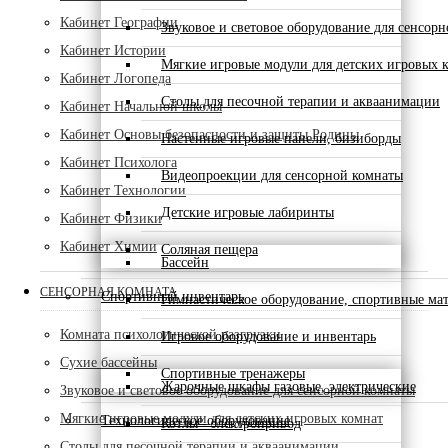
Кабинет Географии
Звуковое и световое оборудование для сенсор
Кабинет Истории
Мягкие игровые модули для детских игровых 
Кабинет Логопеда
Столы для песочной терапии и акваанимации
Кабинет Начальной школы
Кабинет Основы безопасности и защиты Родины
Настенные игровые панели, бизиборды
Кабинет Психолога
Видеопроекции для сенсорной комнаты
Кабинет Технологии
Детские игровые лабиринты
Кабинет Физики
Кабинет Химии
Соляная пещера
Бассейн
СЕНСОРНАЯ КОМНАТА
Спортивный инвентарь
Гимнастическое оборудование, спортивные ма
Комната психологической разгрузки
Игровое оборудование и инвентарь
Сухие бассейны
Спортивные тренажеры
Жарочные шкафы газовые, электрические
Звуковое и световое оборудование для сенсорной комнаты
Мягкие игровые модули для детских игровых комнат
Технологическое оборудование
Котлы - электропривод
Столы для песочной терапии и акваанимации