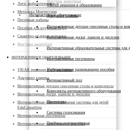
Фигурки животных
Лего, робототехника
VR/AR решения в образовании
Методика Монтессори
Интерактивное оборудование
Документ камеры
Песочные наборы
Интерактивные детские сенсорные столы и ко
Пособия для изучения ПДД
Сюжетно-ролевые игрушки
Интерактивные доски, панели и дисплеи
Фигурки животных
Интерактивные образовательные системы для д
ИНТЕРАКТИВНОЕ ОБОРУДОВАНИЕ
Интерактивные песочницы
Интерактивные развивающие пособия
VR/AR решения в образовании
Документ камеры
Интерактивный пол
Интерактивные детские сенсорные столы и комплексы
Комплекты интерактивного оборудования
Интерактивные доски, панели и дисплеи
Проекторы
Интерактивные образовательные системы для детей
EduConsulting
Системы голосования
Интерактивные песочницы
Трибуны интерактивные
Интерактивные развивающие пособия