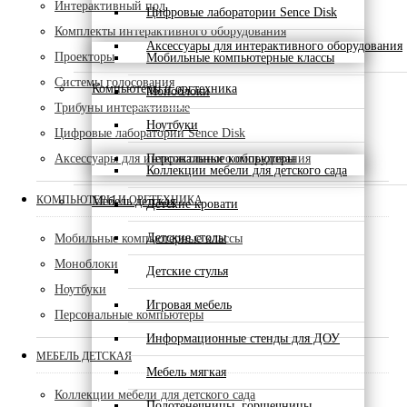
Интерактивный пол
Цифровые лаборатории Sence Disk
Комплекты интерактивного оборудования
Аксессуары для интерактивного оборудования
Проекторы
Мобильные компьютерные классы
Системы голосования
Компьютеры и оргтехника
Моноблоки
Трибуны интерактивные
Ноутбуки
Цифровые лаборатории Sence Disk
Аксессуары для интерактивного оборудования
Персональные компьютеры
Коллекции мебели для детского сада
КОМПЬЮТЕРЫ И ОРГТЕХНИКА
Мебель детская
Детские кровати
Детские столы
Мобильные компьютерные классы
Моноблоки
Детские стулья
Ноутбуки
Игровая мебель
Персональные компьютеры
Информационные стенды для ДОУ
МЕБЕЛЬ ДЕТСКАЯ
Мебель мягкая
Коллекции мебели для детского сада
Полотенечницы, горшечницы