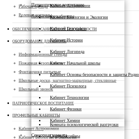
Патриотическое воспитание
Кабинет Астрономии
Рабочая одежда
Ролевые костюмы
Профильные кабинеты
Кабинет Биологии и Экологии
Кабинет Географии
ОБЕСПЕЧЕНИЕ САНИТАРНОЙ БЕЗОПАСНОСТИ
Кабинет Истории
ОБОРУДОВАНИЕ ДЛЯ ШКОЛЫ
Кабинет Логопеда
Информационные стенды
Пожарная безопасность
Кабинет Начальной школы
Фонтанчики питьевые
Кабинет Основы безопасности и защиты Роди
Школьные доски, магнитно-маркерные, стеклянные
Кабинет Психолога
Школьный звонок
Кабинет Технологии
ПАТРИОТИЧЕСКОЕ ВОСПИТАНИЕ
Кабинет Физики
ПРОФИЛЬНЫЕ КАБИНЕТЫ
Кабинет Химии
Комната психологической разгрузки
Кабинет Астрономии
Сенсорная комната
Сухие бассейны
Кабинет Биологии и Экологии