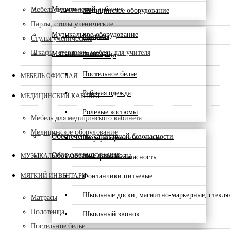
Медицинский кабинет
Мебель для столовой
Медицинское оборудование
Парты, столы ученические
Музыкальное оборудование
Матрасы
Стулья ученические
Шкафы, стеллажи, мебель для учителя
Мягкий инвентарь
Полотенца
Постельное белье
МЕБЕЛЬ ОФИСНАЯ
Рабочая одежда
МЕДИЦИНСКИЙ КАБИНЕТ
Ролевые костюмы
Мебель для медицинского кабинета
Медицинское оборудование
Обеспечение санитарной безопасности
Информационные стенды
Оборудование для школы
МУЗЫКАЛЬНОЕ ОБОРУДОВАНИЕ
Пожарная безопасность
МЯГКИЙ ИНВЕНТАРЬ
Фонтанчики питьевые
Школьные доски, магнитно-маркерные, стекл
Матрасы
Полотенца
Школьный звонок
Постельное белье