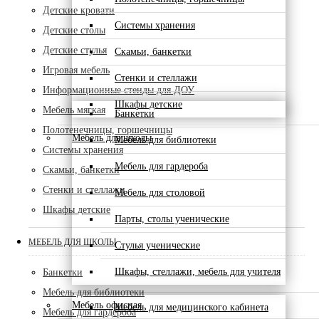
Детские кровати
Системы хранения
Детские столы
Детские стулья
Скамьи, банкетки
Игровая мебель
Стенки и стеллажи
Информационные стенды для ДОУ
Шкафы детские
Мебель мягкая
Банкетки
Полотенечницы, горшечницы
Мебель для школы
Мебель для библиотеки
Системы хранения
Мебель для гардероба
Скамьи, банкетки
Стенки и стеллажи
Мебель для столовой
Шкафы детские
Парты, столы ученические
МЕБЕЛЬ ДЛЯ ШКОЛЫ
Стулья ученические
Шкафы, стеллажи, мебель для учителя
Банкетки
Мебель для библиотеки
Мебель офисная
Мебель для медицинского кабинета
Мебель для гардероба