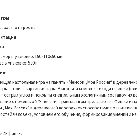
етры
озраст: от трех лет
ктация
ка
азмер в упаковке: 150x110x50 мм
с в упаковке: 510 г
ие
ющая настольная игра на память «Мемори „Моя Россия“ в деревянно
игры — поиск картинки-пары. В игровой комплект входят фишки (пли
т острых углов и покрыты специальным экологичным составом из во
ение с помощью УФ-печати. Правила игры прилагаются. Фишки и пр
 „Моя Россия“ в деревянной коробочке» способствуют развитию п
остей человека, условием его обучения, формирования умений и на
е 48 фишек.