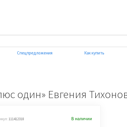
Спецпредложения
Как купить
люс один» Евгения Тихоно
В наличии
икул:
111412318