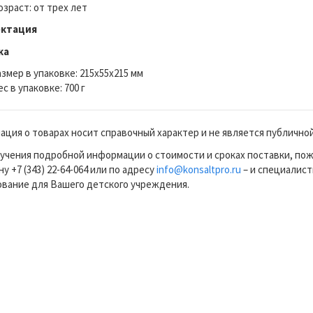
озраст: от трех лет
ктация
ка
азмер в упаковке: 215x55x215 мм
с в упаковке: 700 г
ция о товарах носит справочный характер и не является публично
учения подробной информации о стоимости и сроках поставки, по
у +7 (343) 22-64-064 или по адресу
info@konsaltpro.ru
– и специалист
вание для Вашего детского учреждения.