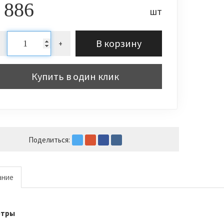
 886
шт
В корзину
+
Купить в один клик
Поделиться:
ание
етры