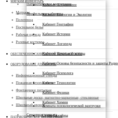
МЯГКИЙ ИНВЕНТАРЬ
Патриотическое воспитание
Кабинет Астрономии
Матрасы
Профильные кабинеты
Кабинет Биологии и Экологии
Полотенца
Кабинет Географии
Постельное белье
Кабинет Истории
Рабочая одежда
Ролевые костюмы
Кабинет Логопеда
Кабинет Начальной школы
ОБЕСПЕЧЕНИЕ САНИТАРНОЙ БЕЗОПАСНОСТИ
Кабинет Основы безопасности и защиты Роди
ОБОРУДОВАНИЕ ДЛЯ ШКОЛЫ
Кабинет Психолога
Информационные стенды
Пожарная безопасность
Кабинет Технологии
Фонтанчики питьевые
Кабинет Физики
Школьные доски, магнитно-маркерные, стеклянные
Кабинет Химии
Школьный звонок
Комната психологической разгрузки
Сенсорная комната
Сухие бассейны
ПАТРИОТИЧЕСКОЕ ВОСПИТАНИЕ