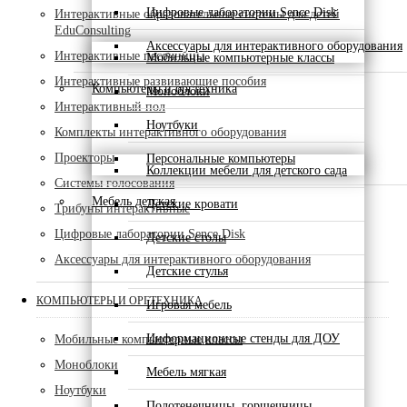
Цифровые лаборатории Sence Disk
Интерактивные образовательные системы для детей
EduConsulting
Аксессуары для интерактивного оборудования
Интерактивные песочницы
Мобильные компьютерные классы
Интерактивные развивающие пособия
Компьютеры и оргтехника
Моноблоки
Интерактивный пол
Ноутбуки
Комплекты интерактивного оборудования
Проекторы
Персональные компьютеры
Коллекции мебели для детского сада
Системы голосования
Мебель детская
Детские кровати
Трибуны интерактивные
Цифровые лаборатории Sence Disk
Детские столы
Аксессуары для интерактивного оборудования
Детские стулья
КОМПЬЮТЕРЫ И ОРГТЕХНИКА
Игровая мебель
Информационные стенды для ДОУ
Мобильные компьютерные классы
Моноблоки
Мебель мягкая
Ноутбуки
Полотенечницы, горшечницы