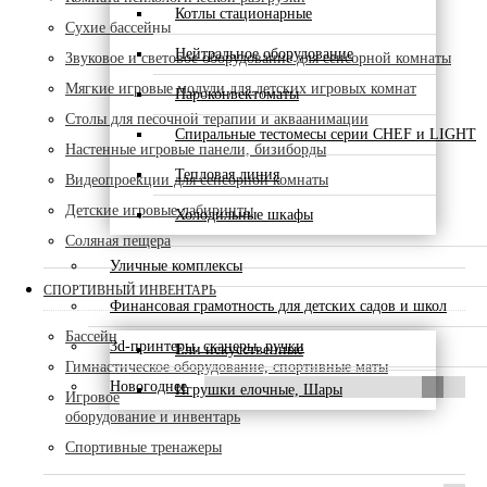
Котлы стационарные
Сухие бассейны
Нейтральное оборудование
Звуковое и световое оборудование для сенсорной комнаты
Мягкие игровые модули для детских игровых комнат
Пароконвектоматы
Столы для песочной терапии и акваанимации
Спиральные тестомесы серии CHEF и LIGHT
Настенные игровые панели, бизиборды
Тепловая линия
Видеопроекции для сенсорной комнаты
Детские игровые лабиринты
Холодильные шкафы
Соляная пещера
Уличные комплексы
СПОРТИВНЫЙ ИНВЕНТАРЬ
Финансовая грамотность для детских садов и школ
Бассейн
3d-принтеры, сканеры, ручки
Ели искусственные
Гимнастическое оборудование, спортивные маты
Новогоднее
Игрушки елочные, Шары
Игровое
оборудование и инвентарь
Спортивные тренажеры