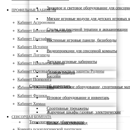
Звуковое и световое оборудование для сенсор
ПРОФИЛЬНЫЕ КАБИНЕТЫ
Мягкие игровые модули для детских игровых 
Кабинет Астрономии
Столы для песочной терапии и акваанимации
Кабинет Биологии и Экологии
Кабинет Географии
Настенные игровые панели, бизиборды
Кабинет Истории
Видеопроекции для сенсорной комнаты
Кабинет Логопеда
Детские игровые лабиринты
Кабинет Начальной школы
Кабинет Основы безопасности и защиты Родины
Соляная пещера
Бассейн
Кабинет Психолога
Спортивный инвентарь
Гимнастическое оборудование, спортивные ма
Кабинет Технологии
Кабинет Физики
Игровое оборудование и инвентарь
Кабинет Химии
Спортивные тренажеры
Жарочные шкафы газовые, электрические
СЕНСОРНАЯ КОМНАТА
Технологическое оборудование
Котлы - электропривод
Комната психологической разгрузки