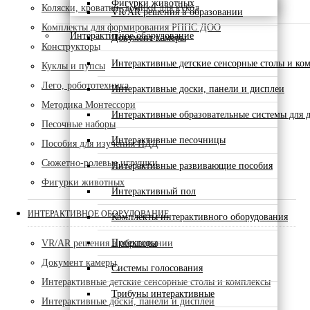
Фигурки животных
Коляски, кроватки, домики для кукол
VR/AR решения в образовании
Комплекты для формирования РППС ДОО
Интерактивное оборудование
Документ камеры
Конструкторы
Интерактивные детские сенсорные столы и ко
Куклы и пупсы
Лего, робототехника
Интерактивные доски, панели и дисплеи
Методика Монтессори
Интерактивные образовательные системы для д
Песочные наборы
Интерактивные песочницы
Пособия для изучения ПДД
Сюжетно-ролевые игрушки
Интерактивные развивающие пособия
Фигурки животных
Интерактивный пол
ИНТЕРАКТИВНОЕ ОБОРУДОВАНИЕ
Комплекты интерактивного оборудования
Проекторы
VR/AR решения в образовании
Документ камеры
Системы голосования
Интерактивные детские сенсорные столы и комплексы
Трибуны интерактивные
Интерактивные доски, панели и дисплеи