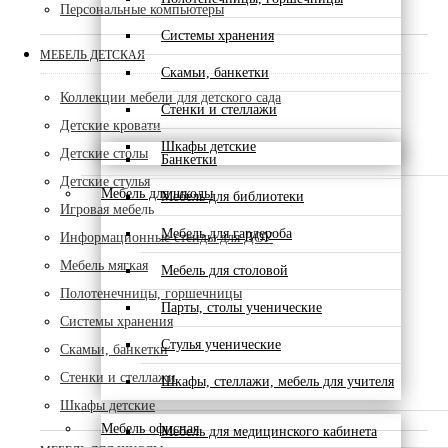
Персональные компьютеры
Системы хранения
МЕБЕЛЬ ДЕТСКАЯ
Скамьи, банкетки
Коллекции мебели для детского сада
Стенки и стеллажи
Детские кровати
Шкафы детские
Детские столы
Банкетки
Детские стулья
Мебель для школы
Мебель для библиотеки
Игровая мебель
Мебель для гардероба
Информационные стенды для ДОУ
Мебель мягкая
Мебель для столовой
Полотенечницы, горшечницы
Парты, столы ученические
Системы хранения
Стулья ученические
Скамьи, банкетки
Стенки и стеллажи
Шкафы, стеллажи, мебель для учителя
Шкафы детские
Мебель офисная
Мебель для медицинского кабинета