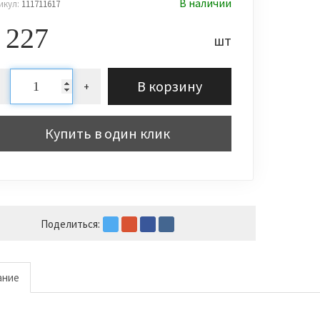
В наличии
икул:
111711617
 227
шт
В корзину
+
Купить в один клик
Поделиться:
ание