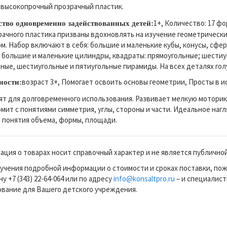
высокопрочный прозрачный пластик.
:
1+, Количество: 17 ф
ство одновременно задействованных детей:
рачного пластика призваны вдохновлять на изучение геометричес
м. Набор включают в себя: большие и маленькие кубы, конусы, сфе
 большие и маленькие цилиндры, квадраты: прямоугольные; шестиу
ные, шестиугольные и пятиугольные пирамиды. На всех деталях гол
возраст 3+, Помогает освоить основы геометрии, Просты в и
ности:
т для долговременного использования. Развивает мелкую моторик
мит с понятиями симметрия, углы, стороны и части. Идеальное наг
 понятия объема, формы, площади.
ция о товарах носит справочный характер и не является публично
учения подробной информации о стоимости и сроках поставки, по
у +7 (343) 22-64-064 или по адресу
info@konsaltpro.ru
– и специалист
вание для Вашего детского учреждения.