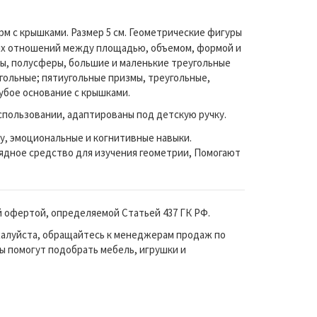
орм с крышками. Размер 5 см. Геометрические фигуры
ких отношений между площадью, объемом, формой и
ры, полусферы, большие и маленькие треугольные
гольные; пятиугольные призмы, треугольные,
убое основание с крышками.
спользовании, адаптированы под детскую ручку.
у, эмоциональные и когнитивные навыки.
лядное средство для изучения геометрии, Помогают
й офертой, определяемой Статьей 437 ГК РФ.
жалуйста, обращайтесь к менеджерам продаж по
ы помогут подобрать мебель, игрушки и