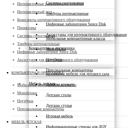
Системы голосования
Интерактивные развивающие пособия
Интерактивный пол
Трибуны интерактивные
Комплекты интерактивного оборудования
Цифровые лаборатории Sence Disk
Проекторы
Аксессуары для интерактивного оборудования
Системы голосования
Мобильные компьютерные классы
Трибуны интерактивные
Компьютеры и оргтехника
Моноблоки
Цифровые лаборатории Sence Disk
Ноутбуки
Аксессуары для интерактивного оборудования
Персональные компьютеры
КОМПЬЮТЕРЫ И ОРГТЕХНИКА
Коллекции мебели для детского сада
Мебель детская
Детские кровати
Мобильные компьютерные классы
Моноблоки
Детские столы
Ноутбуки
Детские стулья
Персональные компьютеры
Игровая мебель
МЕБЕЛЬ ДЕТСКАЯ
Информационные стенды для ДОУ