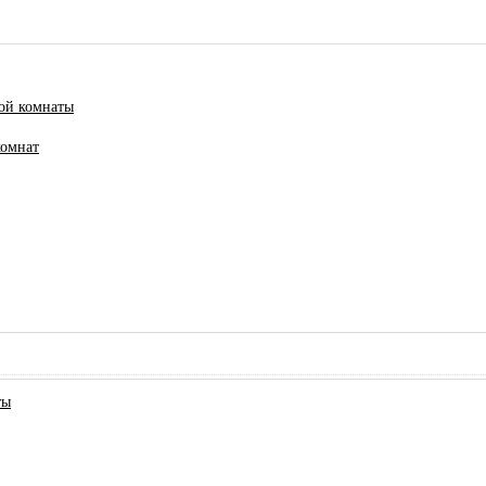
ной комнаты
комнат
ты