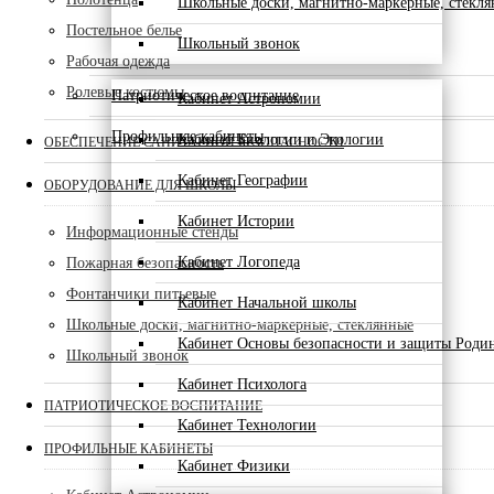
Школьные доски, магнитно-маркерные, стекл
Постельное белье
Школьный звонок
Рабочая одежда
Ролевые костюмы
Патриотическое воспитание
Кабинет Астрономии
Профильные кабинеты
Кабинет Биологии и Экологии
ОБЕСПЕЧЕНИЕ САНИТАРНОЙ БЕЗОПАСНОСТИ
Кабинет Географии
ОБОРУДОВАНИЕ ДЛЯ ШКОЛЫ
Кабинет Истории
Информационные стенды
Кабинет Логопеда
Пожарная безопасность
Фонтанчики питьевые
Кабинет Начальной школы
Школьные доски, магнитно-маркерные, стеклянные
Кабинет Основы безопасности и защиты Роди
Школьный звонок
Кабинет Психолога
ПАТРИОТИЧЕСКОЕ ВОСПИТАНИЕ
Кабинет Технологии
ПРОФИЛЬНЫЕ КАБИНЕТЫ
Кабинет Физики