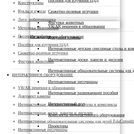
Пособия для изучения ПДД
Конструкторы
Куклы и пупсы
Сюжетно-ролевые игрушки
Лего, робототехника
Фигурки животных
VR/AR решения в образовании
Методика Монтессори
Песочные наборы
Интерактивное оборудование
Документ камеры
Пособия для изучения ПДД
Интерактивные детские сенсорные столы и ко
Сюжетно-ролевые игрушки
Интерактивные доски, панели и дисплеи
Фигурки животных
Интерактивные образовательные системы для д
ИНТЕРАКТИВНОЕ ОБОРУДОВАНИЕ
Интерактивные песочницы
VR/AR решения в образовании
Интерактивные развивающие пособия
Документ камеры
Интерактивный пол
Интерактивные детские сенсорные столы и комплексы
Интерактивные доски, панели и дисплеи
Комплекты интерактивного оборудования
Интерактивные образовательные системы для детей EduConsult
Проекторы
Интерактивные песочницы