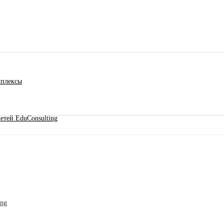
мплексы
етей EduConsulting
ing