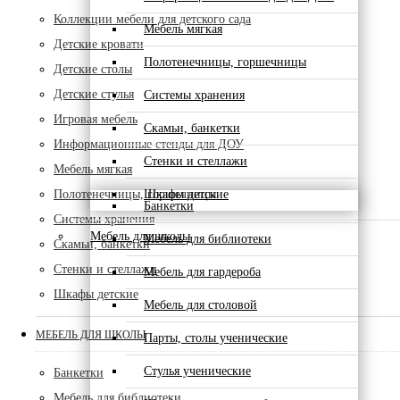
Коллекции мебели для детского сада
Мебель мягкая
Детские кровати
Полотенечницы, горшечницы
Детские столы
Детские стулья
Системы хранения
Игровая мебель
Скамьи, банкетки
Информационные стенды для ДОУ
Стенки и стеллажи
Мебель мягкая
Полотенечницы, горшечницы
Шкафы детские
Банкетки
Системы хранения
Мебель для школы
Мебель для библиотеки
Скамьи, банкетки
Стенки и стеллажи
Мебель для гардероба
Шкафы детские
Мебель для столовой
МЕБЕЛЬ ДЛЯ ШКОЛЫ
Парты, столы ученические
Стулья ученические
Банкетки
Мебель для библиотеки