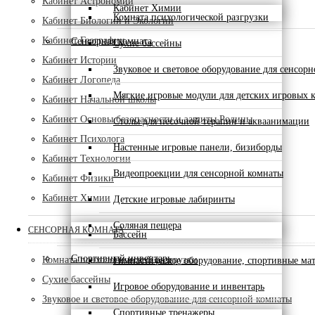
Кабинет Астрономии
Кабинет Химии
Комната психологической разгрузки
Кабинет Биологии и Экологии
Кабинет Географии
Сенсорная комната
Сухие бассейны
Кабинет Истории
Звуковое и световое оборудование для сенсор
Кабинет Логопеда
Мягкие игровые модули для детских игровых 
Кабинет Начальной школы
Кабинет Основы безопасности и защиты Родины
Столы для песочной терапии и акваанимации
Кабинет Психолога
Настенные игровые панели, бизиборды
Кабинет Технологии
Видеопроекции для сенсорной комнаты
Кабинет Физики
Кабинет Химии
Детские игровые лабиринты
Соляная пещера
СЕНСОРНАЯ КОМНАТА
Бассейн
Спортивный инвентарь
Комната психологической разгрузки
Гимнастическое оборудование, спортивные ма
Сухие бассейны
Игровое оборудование и инвентарь
Звуковое и световое оборудование для сенсорной комнаты
Спортивные тренажеры