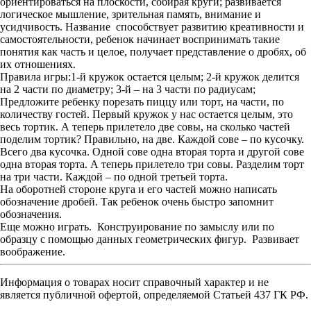
ориентироваться на плоскости, собирая круги; развивается
логическое мышление, зрительная память, внимание и
усидчивость. Название способствует развитию креативности и
самостоятельности, ребенок начинает воспринимать такие
понятия как часть и целое, получает представление о дробях, об
их отношениях.
Правила игры:1-й кружок остается целым; 2-й кружок делится
на 2 части по диаметру; 3-й – на 3 части по радиусам;
Предложите ребенку порезать пиццу или торт, на части, по
количеству гостей. Первый кружок у нас остается целым, это
весь тортик. А теперь прилетело две совы, на сколько частей
поделим тортик? Правильно, на две. Каждой сове – по кусочку.
Всего два кусочка. Одной сове одна вторая торта и другой сове
одна вторая торта. А теперь прилетело три совы. Разделим торт
на три части. Каждой – по одной третьей торта.
На оборотней стороне круга и его частей можно написать
обозначение дробей. Так ребенок очень быстро запомнит
обозначения.
Еще можно играть. Конструирование по замыслу или по
образцу с помощью данных геометрических фигур. Развивает
воображение.
Информация о товарах носит справочный характер и не
является публичной офертой, определяемой Статьей 437 ГК РФ.