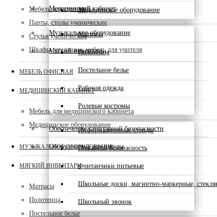
Медицинский кабинет
Мебель для столовой
Медицинское оборудование
Парты, столы ученические
Музыкальное оборудование
Матрасы
Стулья ученические
Шкафы, стеллажи, мебель для учителя
Мягкий инвентарь
Полотенца
Постельное белье
МЕБЕЛЬ ОФИСНАЯ
Рабочая одежда
МЕДИЦИНСКИЙ КАБИНЕТ
Ролевые костюмы
Мебель для медицинского кабинета
Медицинское оборудование
Обеспечение санитарной безопасности
Информационные стенды
Оборудование для школы
МУЗЫКАЛЬНОЕ ОБОРУДОВАНИЕ
Пожарная безопасность
МЯГКИЙ ИНВЕНТАРЬ
Фонтанчики питьевые
Школьные доски, магнитно-маркерные, стекл
Матрасы
Полотенца
Школьный звонок
Постельное белье