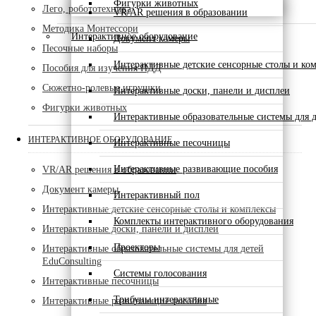
Фигурки животных
Лего, робототехника
VR/AR решения в образовании
Методика Монтессори
Интерактивное оборудование
Документ камеры
Песочные наборы
Интерактивные детские сенсорные столы и ко
Пособия для изучения ПДД
Сюжетно-ролевые игрушки
Интерактивные доски, панели и дисплеи
Фигурки животных
Интерактивные образовательные системы для д
ИНТЕРАКТИВНОЕ ОБОРУДОВАНИЕ
Интерактивные песочницы
Интерактивные развивающие пособия
VR/AR решения в образовании
Документ камеры
Интерактивный пол
Интерактивные детские сенсорные столы и комплексы
Комплекты интерактивного оборудования
Интерактивные доски, панели и дисплеи
Проекторы
Интерактивные образовательные системы для детей
EduConsulting
Системы голосования
Интерактивные песочницы
Трибуны интерактивные
Интерактивные развивающие пособия