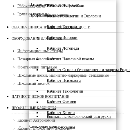
Патриотическое воспитание
Кабинет Астрономии
Рабочая одежда
Ролевые костюмы
Профильные кабинеты
Кабинет Биологии и Экологии
Кабинет Географии
ОБЕСПЕЧЕНИЕ САНИТАРНОЙ БЕЗОПАСНОСТИ
Кабинет Истории
ОБОРУДОВАНИЕ ДЛЯ ШКОЛЫ
Кабинет Логопеда
Информационные стенды
Пожарная безопасность
Кабинет Начальной школы
Фонтанчики питьевые
Кабинет Основы безопасности и защиты Роди
Школьные доски, магнитно-маркерные, стеклянные
Кабинет Психолога
Школьный звонок
Кабинет Технологии
ПАТРИОТИЧЕСКОЕ ВОСПИТАНИЕ
Кабинет Физики
ПРОФИЛЬНЫЕ КАБИНЕТЫ
Кабинет Химии
Комната психологической разгрузки
Кабинет Астрономии
Сенсорная комната
Сухие бассейны
Кабинет Биологии и Экологии