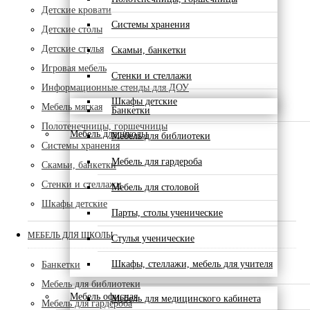
Детские кровати
Системы хранения
Детские столы
Детские стулья
Скамьи, банкетки
Игровая мебель
Стенки и стеллажи
Информационные стенды для ДОУ
Шкафы детские
Мебель мягкая
Банкетки
Полотенечницы, горшечницы
Мебель для школы
Мебель для библиотеки
Системы хранения
Мебель для гардероба
Скамьи, банкетки
Стенки и стеллажи
Мебель для столовой
Шкафы детские
Парты, столы ученические
МЕБЕЛЬ ДЛЯ ШКОЛЫ
Стулья ученические
Шкафы, стеллажи, мебель для учителя
Банкетки
Мебель для библиотеки
Мебель офисная
Мебель для медицинского кабинета
Мебель для гардероба