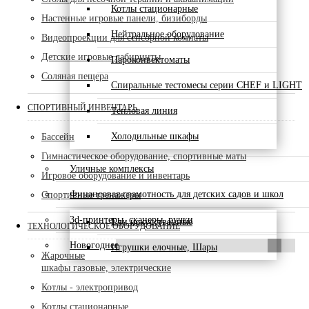
Котлы стационарные
Настенные игровые панели, бизиборды
Нейтральное оборудование
Видеопроекции для сенсорной комнаты
Детские игровые лабиринты
Пароконвектоматы
Соляная пещера
Спиральные тестомесы серии CHEF и LIGHT
СПОРТИВНЫЙ ИНВЕНТАРЬ
Тепловая линия
Холодильные шкафы
Бассейн
Гимнастическое оборудование, спортивные маты
Уличные комплексы
Игровое оборудование и инвентарь
Финансовая грамотность для детских садов и школ
Спортивные тренажеры
3d-принтеры, сканеры, ручки
Ели искусственные
ТЕХНОЛОГИЧЕСКОЕ ОБОРУДОВАНИЕ
Новогоднее
Игрушки елочные, Шары
Жарочные
шкафы газовые, электрические
Котлы - электропривод
Котлы стационарные