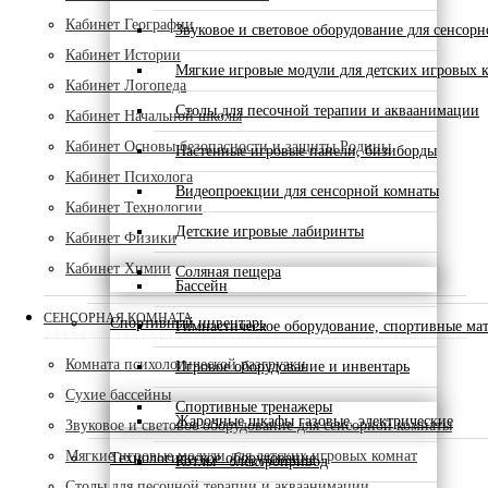
Кабинет Географии
Звуковое и световое оборудование для сенсор
Кабинет Истории
Мягкие игровые модули для детских игровых 
Кабинет Логопеда
Столы для песочной терапии и акваанимации
Кабинет Начальной школы
Кабинет Основы безопасности и защиты Родины
Настенные игровые панели, бизиборды
Кабинет Психолога
Видеопроекции для сенсорной комнаты
Кабинет Технологии
Детские игровые лабиринты
Кабинет Физики
Кабинет Химии
Соляная пещера
Бассейн
СЕНСОРНАЯ КОМНАТА
Спортивный инвентарь
Гимнастическое оборудование, спортивные ма
Комната психологической разгрузки
Игровое оборудование и инвентарь
Сухие бассейны
Спортивные тренажеры
Жарочные шкафы газовые, электрические
Звуковое и световое оборудование для сенсорной комнаты
Мягкие игровые модули для детских игровых комнат
Технологическое оборудование
Котлы - электропривод
Столы для песочной терапии и акваанимации