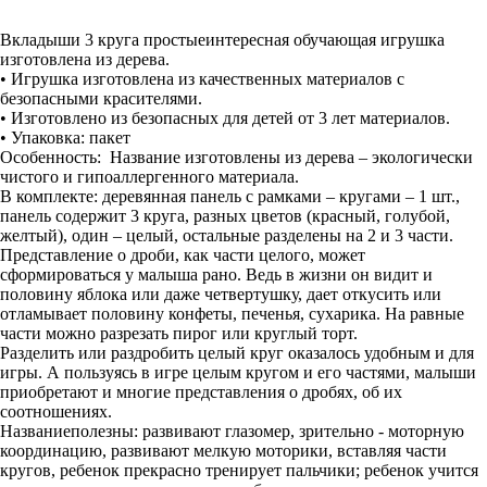
Вкладыши 3 круга простыеинтересная обучающая игрушка
изготовлена из дерева.
• Игрушка изготовлена из качественных материалов с
безопасными красителями.
• Изготовлено из безопасных для детей от 3 лет материалов.
• Упаковка: пакет
Особенность: Название изготовлены из дерева – экологически
чистого и гипоаллергенного материала.
В комплекте: деревянная панель с рамками – кругами – 1 шт.,
панель содержит 3 круга, разных цветов (красный, голубой,
желтый), один – целый, остальные разделены на 2 и 3 части.
Представление о дроби, как части целого, может
сформироваться у малыша рано. Ведь в жизни он видит и
половину яблока или даже четвертушку, дает откусить или
отламывает половину конфеты, печенья, сухарика. На равные
части можно разрезать пирог или круглый торт.
Разделить или раздробить целый круг оказалось удобным и для
игры. А пользуясь в игре целым кругом и его частями, малыши
приобретают и многие представления о дробях, об их
соотношениях.
Названиеполезны: развивают глазомер, зрительно - моторную
координацию, развивают мелкую моторики, вставляя части
кругов, ребенок прекрасно тренирует пальчики; ребенок учится