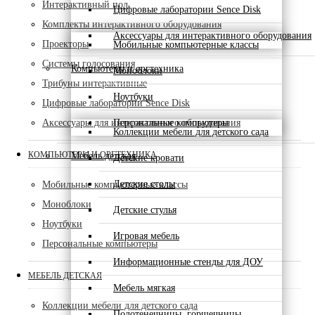
Интерактивный пол
Цифровые лаборатории Sence Disk
Комплекты интерактивного оборудования
Аксессуары для интерактивного оборудования
Проекторы
Мобильные компьютерные классы
Системы голосования
Компьютеры и оргтехника
Моноблоки
Трибуны интерактивные
Ноутбуки
Цифровые лаборатории Sence Disk
Аксессуары для интерактивного оборудования
Персональные компьютеры
Коллекции мебели для детского сада
КОМПЬЮТЕРЫ И ОРГТЕХНИКА
Мебель детская
Детские кровати
Детские столы
Мобильные компьютерные классы
Моноблоки
Детские стулья
Ноутбуки
Игровая мебель
Персональные компьютеры
Информационные стенды для ДОУ
МЕБЕЛЬ ДЕТСКАЯ
Мебель мягкая
Коллекции мебели для детского сада
Полотенечницы, горшечницы