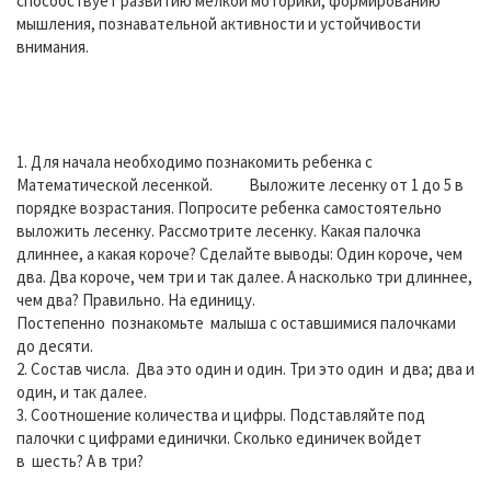
способствует развитию мелкой моторики, формированию
мышления, познавательной активности и устойчивости
внимания.
1. Для начала необходимо познакомить ребенка с
Математической лесенкой. Выложите лесенку от 1 до 5 в
порядке возрастания. Попросите ребенка самостоятельно
выложить лесенку. Рассмотрите лесенку. Какая палочка
длиннее, а какая короче? Сделайте выводы: Один короче, чем
два. Два короче, чем три и так далее. А насколько три длиннее,
чем два? Правильно. На единицу.
Постепенно познакомьте малыша с оставшимися палочками
до десяти.
2. Состав числа. Два это один и один. Три это один и два; два и
один, и так далее.
3. Соотношение количества и цифры. Подставляйте под
палочки с цифрами единички. Сколько единичек войдет
в шесть? А в три?