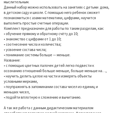
мыслительным.
Данный набор можно использовать на занятиях с детьми дома,
в детском саду и школе. С помощью него ребенок сможет
познакомиться с азами математики, цифрами, научится
выполнять простые счетные операции.
Комплект предназначен для работы по таким разделам, как:
• обучение прямому и обратному счёту до 10;
• знакомство с цифрами от 1 до 10;
• соотнесение числа и количества;
• усвоение состава числа;
• понимание системы больше — меньше.
Название:
• с помощью цветных палочек детей легко подвести к
осознанию отношений больше-меньше, больше-меньше на…,
• научить делить целое на части и измерять объекты
условными мерками,
• поупражнять в запоминании состава чисел из единиц и
меньших чисел,
• подойти вплотную к сложению и вычитанию.
А так же работа с данным дидактическим материалом