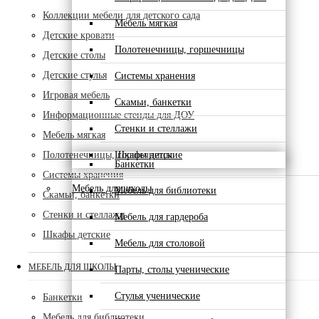
Коллекции мебели для детского сада
Мебель мягкая
Детские кровати
Полотенечницы, горшечницы
Детские столы
Детские стулья
Системы хранения
Игровая мебель
Скамьи, банкетки
Информационные стенды для ДОУ
Стенки и стеллажи
Мебель мягкая
Полотенечницы, горшечницы
Шкафы детские
Банкетки
Системы хранения
Мебель для школы
Мебель для библиотеки
Скамьи, банкетки
Стенки и стеллажи
Мебель для гардероба
Шкафы детские
Мебель для столовой
МЕБЕЛЬ ДЛЯ ШКОЛЫ
Парты, столы ученические
Стулья ученические
Банкетки
Мебель для библиотеки