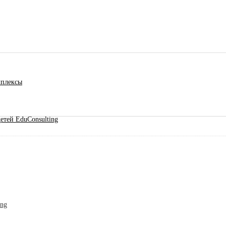
мплексы
етей EduConsulting
ing