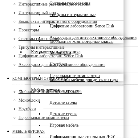
Системы голосования
Интерактивные развивающие пособия
Интерактивный пол
Трибуны интерактивные
Комплекты интерактивного оборудования
Цифровые лаборатории Sence Disk
Проекторы
Аксессуары для интерактивного оборудования
Системы голосования
Мобильные компьютерные классы
Трибуны интерактивные
Компьютеры и оргтехника
Моноблоки
Цифровые лаборатории Sence Disk
Ноутбуки
Аксессуары для интерактивного оборудования
Персональные компьютеры
КОМПЬЮТЕРЫ И ОРГТЕХНИКА
Коллекции мебели для детского сада
Мебель детская
Детские кровати
Мобильные компьютерные классы
Моноблоки
Детские столы
Ноутбуки
Детские стулья
Персональные компьютеры
Игровая мебель
МЕБЕЛЬ ДЕТСКАЯ
Информационные стенды для ДОУ