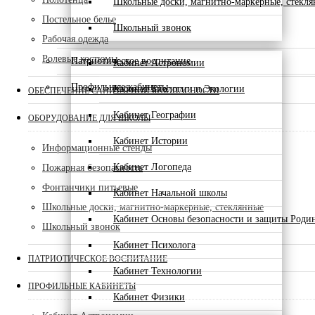
Школьные доски, магнитно-маркерные, стекл
Постельное белье
Школьный звонок
Рабочая одежда
Ролевые костюмы
Патриотическое воспитание
Кабинет Астрономии
Профильные кабинеты
Кабинет Биологии и Экологии
ОБЕСПЕЧЕНИЕ САНИТАРНОЙ БЕЗОПАСНОСТИ
Кабинет Географии
ОБОРУДОВАНИЕ ДЛЯ ШКОЛЫ
Кабинет Истории
Информационные стенды
Кабинет Логопеда
Пожарная безопасность
Фонтанчики питьевые
Кабинет Начальной школы
Школьные доски, магнитно-маркерные, стеклянные
Кабинет Основы безопасности и защиты Роди
Школьный звонок
Кабинет Психолога
ПАТРИОТИЧЕСКОЕ ВОСПИТАНИЕ
Кабинет Технологии
ПРОФИЛЬНЫЕ КАБИНЕТЫ
Кабинет Физики