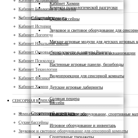
Кабинет Астрономии
Кабинет Химии
Комната психологической разгрузки
Кабинет Биологии и Экологии
Кабинет Географии
Сенсорная комната
Сухие бассейны
Кабинет Истории
Звуковое и световое оборудование для сенсор
Кабинет Логопеда
Мягкие игровые модули для детских игровых 
Кабинет Начальной школы
Кабинет Основы безопасности и защиты Родины
Столы для песочной терапии и акваанимации
Кабинет Психолога
Настенные игровые панели, бизиборды
Кабинет Технологии
Видеопроекции для сенсорной комнаты
Кабинет Физики
Кабинет Химии
Детские игровые лабиринты
Соляная пещера
СЕНСОРНАЯ КОМНАТА
Бассейн
Спортивный инвентарь
Комната психологической разгрузки
Гимнастическое оборудование, спортивные ма
Сухие бассейны
Игровое оборудование и инвентарь
Звуковое и световое оборудование для сенсорной комнаты
Спортивные тренажеры