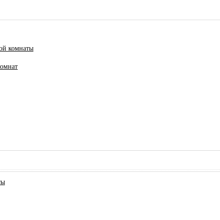
ной комнаты
комнат
ты