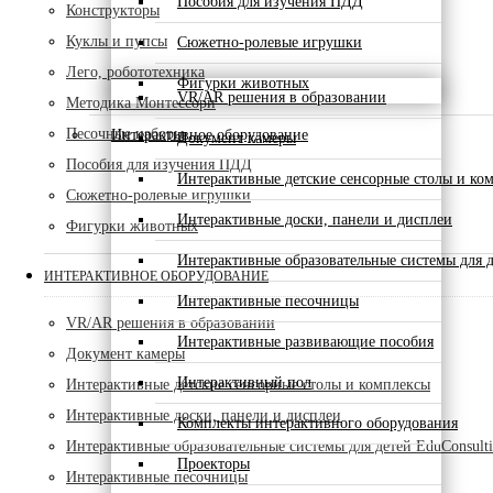
Пособия для изучения ПДД
Конструкторы
Куклы и пупсы
Сюжетно-ролевые игрушки
Лего, робототехника
Фигурки животных
VR/AR решения в образовании
Методика Монтессори
Песочные наборы
Интерактивное оборудование
Документ камеры
Пособия для изучения ПДД
Интерактивные детские сенсорные столы и ко
Сюжетно-ролевые игрушки
Интерактивные доски, панели и дисплеи
Фигурки животных
Интерактивные образовательные системы для д
ИНТЕРАКТИВНОЕ ОБОРУДОВАНИЕ
Интерактивные песочницы
VR/AR решения в образовании
Интерактивные развивающие пособия
Документ камеры
Интерактивный пол
Интерактивные детские сенсорные столы и комплексы
Интерактивные доски, панели и дисплеи
Комплекты интерактивного оборудования
Интерактивные образовательные системы для детей EduConsult
Проекторы
Интерактивные песочницы