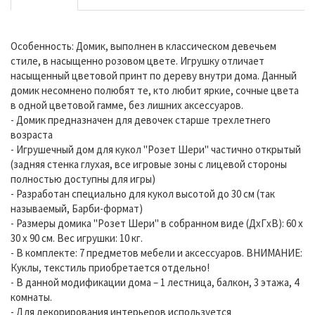
Особенность: Домик, выполнен в классическом девечьем
стиле, в насыщенно розовом цвете. Игрушку отличает
насыщенный цветовой принт по дереву внутри дома. Данный
домик несомнено полюбят те, кто любит яркие, сочные цвета
в одной цветовой гамме, без лишних аксессуаров.
- Домик предназначен для девочек старше трехлетнего
возраста
- Игрушечный дом для кукол "Розет Шери" частично открытый
(задняя стенка глухая, все игровые зоны с лицевой стороны
полностью доступны для игры)
- Разработан специально для кукол высотой до 30 см (так
называемый, Барби-формат)
- Размеры домика "Розет Шери" в собранном виде (ДхГхВ): 60 х
30 х 90 см. Вес игрушки: 10 кг.
- В комплекте: 7 предметов мебели и аксессуаров. ВНИМАНИЕ:
Куклы, текстиль приобретается отдельно!
- В данной модификации дома – 1 лестница, балкон, 3 этажа, 4
комнаты.
- Для декорирования интерьеров используется