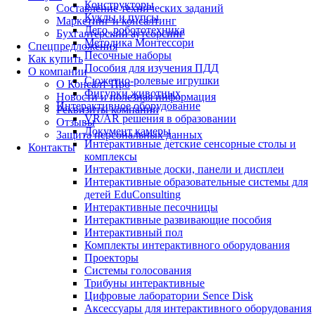
Конструкторы
Составление технических заданий
Куклы и пупсы
Маркетинг и консалтинг
Лего, робототехника
Бухгалтерский аутсорсинг
Методика Монтессори
Спецпредложения
Песочные наборы
Как купить
Пособия для изучения ПДД
О компании
Сюжетно-ролевые игрушки
О Консалт-Про
Фигурки животных
Новости и полезная информация
Интерактивное оборудование
Реквизиты компании
VR/AR решения в образовании
Отзывы
Документ камеры
Защита персональных данных
Интерактивные детские сенсорные столы и
Контакты
комплексы
Интерактивные доски, панели и дисплеи
Интерактивные образовательные системы для
детей EduConsulting
Интерактивные песочницы
Интерактивные развивающие пособия
Интерактивный пол
Комплекты интерактивного оборудования
Проекторы
Системы голосования
Трибуны интерактивные
Цифровые лаборатории Sence Disk
Аксессуары для интерактивного оборудования