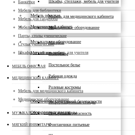
Шкафы, стеллажи, мебель для учителя
Банкетки
Мебель для библиотеки
Мебель офисная
Мебель для медицинского кабинета
Мебель для гардероба
Медицинский кабинет
Мебель для столовой
Медицинское оборудование
Парты, столы ученические
Музыкальное оборудование
Матрасы
Стулья ученические
Шкафы, стеллажи, мебель для учителя
Мягкий инвентарь
Полотенца
Постельное белье
МЕБЕЛЬ ОФИСНАЯ
Рабочая одежда
МЕДИЦИНСКИЙ КАБИНЕТ
Ролевые костюмы
Мебель для медицинского кабинета
Медицинское оборудование
Обеспечение санитарной безопасности
Информационные стенды
Оборудование для школы
МУЗЫКАЛЬНОЕ ОБОРУДОВАНИЕ
Пожарная безопасность
Фонтанчики питьевые
МЯГКИЙ ИНВЕНТАРЬ