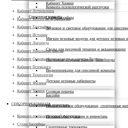
Кабинет Химии
Комната психологической разгрузки
Кабинет Астрономии
Сенсорная комната
Сухие бассейны
Кабинет Биологии и Экологии
Кабинет Географии
Звуковое и световое оборудование для сенсор
Кабинет Истории
Мягкие игровые модули для детских игровых 
Кабинет Логопеда
Столы для песочной терапии и акваанимации
Кабинет Начальной школы
Кабинет Основы безопасности и защиты Родины
Настенные игровые панели, бизиборды
Кабинет Психолога
Видеопроекции для сенсорной комнаты
Кабинет Технологии
Детские игровые лабиринты
Кабинет Физики
Кабинет Химии
Соляная пещера
Бассейн
СЕНСОРНАЯ КОМНАТА
Спортивный инвентарь
Гимнастическое оборудование, спортивные ма
Комната психологической разгрузки
Игровое оборудование и инвентарь
Сухие бассейны
Спортивные тренажеры