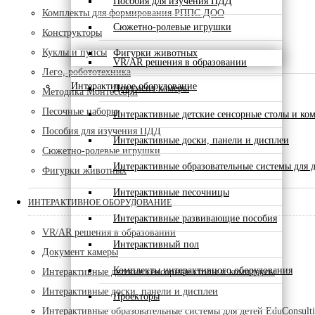
Пособия для изучения ПДД
Комплекты для формирования РППС ДОО
Сюжетно-ролевые игрушки
Конструкторы
Куклы и пупсы
Фигурки животных
VR/AR решения в образовании
Лего, робототехника
Интерактивное оборудование
Документ камеры
Методика Монтессори
Песочные наборы
Интерактивные детские сенсорные столы и ко
Пособия для изучения ПДД
Интерактивные доски, панели и дисплеи
Сюжетно-ролевые игрушки
Интерактивные образовательные системы для д
Фигурки животных
Интерактивные песочницы
ИНТЕРАКТИВНОЕ ОБОРУДОВАНИЕ
Интерактивные развивающие пособия
VR/AR решения в образовании
Интерактивный пол
Документ камеры
Комплекты интерактивного оборудования
Интерактивные детские сенсорные столы и комплексы
Интерактивные доски, панели и дисплеи
Проекторы
Интерактивные образовательные системы для детей EduConsult