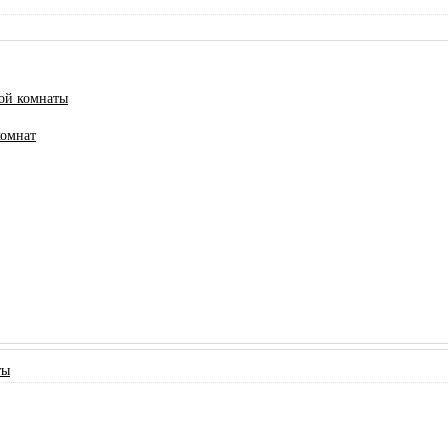
ной комнаты
комнат
ты