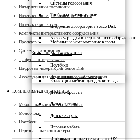
Системы голосования
Интерактивные песочницы
Трибуны интерактивные
Интерактивные развивающие пособия
Интерактивный пол
Цифровые лаборатории Sence Disk
Комплекты интерактивного оборудования
Аксессуары для интерактивного оборудования
Проекторы
Мобильные компьютерные классы
Системы голосования
Компьютеры и оргтехника
Моноблоки
Трибуны интерактивные
Ноутбуки
Цифровые лаборатории Sence Disk
Персональные компьютеры
Аксессуары для интерактивного оборудования
Коллекции мебели для детского сада
КОМПЬЮТЕРЫ И ОРГТЕХНИКА
Мебель детская
Детские кровати
Детские столы
Мобильные компьютерные классы
Моноблоки
Детские стулья
Ноутбуки
Игровая мебель
Персональные компьютеры
Информационные стенды для ДОУ