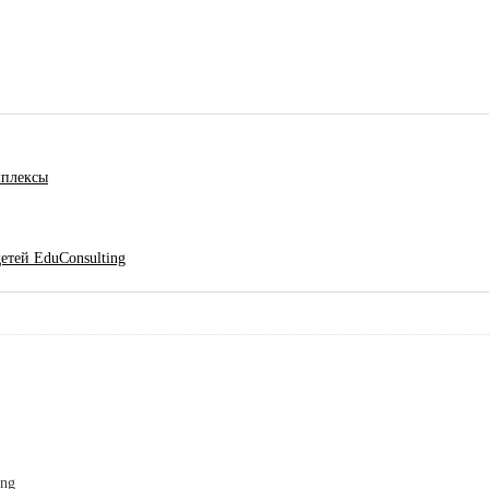
мплексы
етей EduConsulting
ing