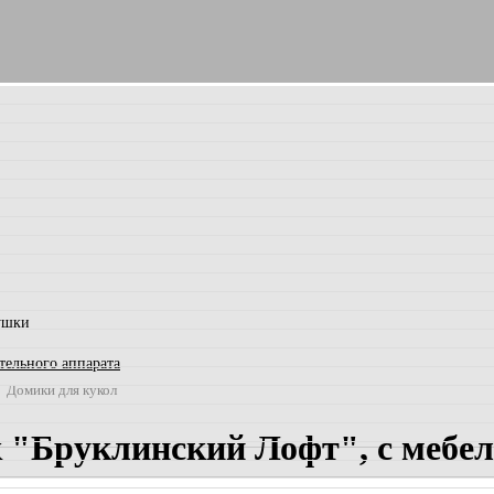
ушки
тельного аппарата
Домики для кукол
"Бруклинский Лофт", с мебель