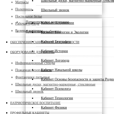
Школьные доски, магнитно-маркерные, стекл
Матрасы
Полотенца
Школьный звонок
Постельное белье
Патриотическое воспитание
Кабинет Астрономии
Рабочая одежда
Ролевые костюмы
Профильные кабинеты
Кабинет Биологии и Экологии
Кабинет Географии
ОБЕСПЕЧЕНИЕ САНИТАРНОЙ БЕЗОПАСНОСТИ
Кабинет Истории
ОБОРУДОВАНИЕ ДЛЯ ШКОЛЫ
Кабинет Логопеда
Информационные стенды
Кабинет Начальной школы
Пожарная безопасность
Фонтанчики питьевые
Кабинет Основы безопасности и защиты Роди
Школьные доски, магнитно-маркерные, стеклянные
Кабинет Психолога
Школьный звонок
Кабинет Технологии
ПАТРИОТИЧЕСКОЕ ВОСПИТАНИЕ
Кабинет Физики
ПРОФИЛЬНЫЕ КАБИНЕТЫ