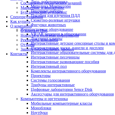
Лего, робототехника
Составление технических заданий
Методика Монтессори
Маркетинг и консалтинг
Песочные наборы
Бухгалтерский аутсорсинг
Пособия для изучения ПДД
Спецпредложения
Сюжетно-ролевые игрушки
Как купить
Фигурки животных
О компании
Интерактивное оборудование
О Консалт-Про
VR/AR решения в образовании
Новости и полезная информация
Документ камеры
Реквизиты компании
Интерактивные детские сенсорные столы и ко
Отзывы
Интерактивные доски, панели и дисплеи
Защита персональных данных
Интерактивные образовательные системы для д
Контакты
Интерактивные песочницы
Интерактивные развивающие пособия
Интерактивный пол
Комплекты интерактивного оборудования
Проекторы
Системы голосования
Трибуны интерактивные
Цифровые лаборатории Sence Disk
Аксессуары для интерактивного оборудования
Компьютеры и оргтехника
Мобильные компьютерные классы
Моноблоки
Ноутбуки