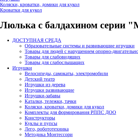
Коляски, кроватки, домики для кукол
Кроватки для кукол
Люлька с балдахином серии 
ДОСТУПНАЯ СРЕДА
Образовательные системы и развивающие игрушки
Товары для людей с нарушением опорно-двигательно
Товары для слабовидящих
Товары для слабослышащих
Игрушки
Велосипеды, самокаты, электромобили
Детский театр
Игрушки из дерева
Игрушки развивающие
Игрушки-забавы
Каталки, тележки, тачки
Коляски, кроватки, домики для кукол
Комплекты для формирования РППС ДОО
Конструкторы
Куклы и пупсы
Лего, робототехника
Методика Монтессори