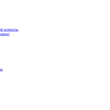
ной комнаты
комнат
ты