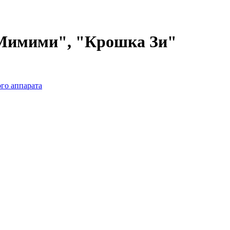
"Мимими", "Крошка Зи"
го аппарата