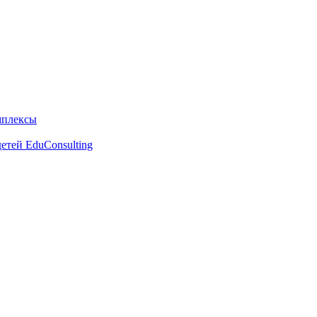
мплексы
етей EduConsulting