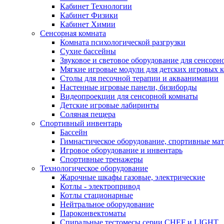
Кабинет Технологии
Кабинет Физики
Кабинет Химии
Сенсорная комната
Комната психологической разгрузки
Сухие бассейны
Звуковое и световое оборудование для сенсор
Мягкие игровые модули для детских игровых 
Столы для песочной терапии и акваанимации
Настенные игровые панели, бизиборды
Видеопроекции для сенсорной комнаты
Детские игровые лабиринты
Соляная пещера
Спортивный инвентарь
Бассейн
Гимнастическое оборудование, спортивные ма
Игровое оборудование и инвентарь
Спортивные тренажеры
Технологическое оборудование
Жарочные шкафы газовые, электрические
Котлы - электропривод
Котлы стационарные
Нейтральное оборудование
Пароконвектоматы
Спиральные тестомесы серии CHEF и LIGHT