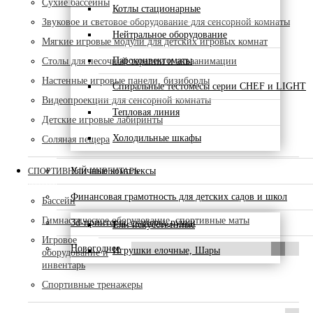
Сухие бассейны
Котлы стационарные
Звуковое и световое оборудование для сенсорной комнаты
Нейтральное оборудование
Мягкие игровые модули для детских игровых комнат
Пароконвектоматы
Столы для песочной терапии и акваанимации
Настенные игровые панели, бизиборды
Спиральные тестомесы серии CHEF и LIGHT
Видеопроекции для сенсорной комнаты
Тепловая линия
Детские игровые лабиринты
Холодильные шкафы
Соляная пещера
Уличные комплексы
СПОРТИВНЫЙ ИНВЕНТАРЬ
Финансовая грамотность для детских садов и школ
Бассейн
Гимнастическое оборудование, спортивные маты
3d-принтеры, сканеры, ручки
Ели искусственные
Игровое
Новогоднее
Игрушки елочные, Шары
оборудование и
инвентарь
Спортивные тренажеры