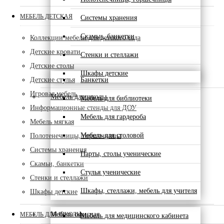
МЕБЕЛЬ ДЕТСКАЯ
Системы хранения
Скамьи, банкетки
Коллекции мебели для детского сада
Детские кровати
Стенки и стеллажи
Детские столы
Шкафы детские
Детские стулья
Банкетки
Игровая мебель
Мебель для школы
Мебель для библиотеки
Информационные стенды для ДОУ
Мебель для гардероба
Мебель мягкая
Мебель для столовой
Полотенечницы, горшечницы
Системы хранения
Парты, столы ученические
Скамьи, банкетки
Стулья ученические
Стенки и стеллажи
Шкафы, стеллажи, мебель для учителя
Шкафы детские
Мебель офисная
МЕБЕЛЬ ДЛЯ ШКОЛЫ
Мебель для медицинского кабинета