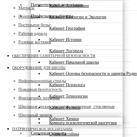
Патриотическое воспитание
Кабинет Астрономии
Матрасы
Профильные кабинеты
Полотенца
Кабинет Биологии и Экологии
Постельное белье
Кабинет Географии
Рабочая одежда
Кабинет Истории
Ролевые костюмы
Кабинет Логопеда
ОБЕСПЕЧЕНИЕ САНИТАРНОЙ БЕЗОПАСНОСТИ
Кабинет Начальной школы
ОБОРУДОВАНИЕ ДЛЯ ШКОЛЫ
Кабинет Основы безопасности и защиты Роди
Информационные стенды
Кабинет Психолога
Пожарная безопасность
Кабинет Технологии
Фонтанчики питьевые
Школьные доски, магнитно-маркерные, стеклянные
Кабинет Физики
Школьный звонок
Кабинет Химии
Комната психологической разгрузки
ПАТРИОТИЧЕСКОЕ ВОСПИТАНИЕ
Сенсорная комната
Сухие бассейны