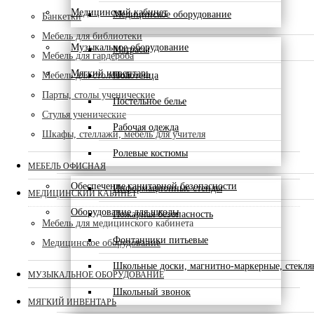
Медицинский кабинет
Медицинское оборудование
Банкетки
Мебель для библиотеки
Музыкальное оборудование
Матрасы
Мебель для гардероба
Мягкий инвентарь
Мебель для столовой
Полотенца
Парты, столы ученические
Постельное белье
Стулья ученические
Рабочая одежда
Шкафы, стеллажи, мебель для учителя
Ролевые костюмы
МЕБЕЛЬ ОФИСНАЯ
Обеспечение санитарной безопасности
Информационные стенды
МЕДИЦИНСКИЙ КАБИНЕТ
Оборудование для школы
Пожарная безопасность
Мебель для медицинского кабинета
Фонтанчики питьевые
Медицинское оборудование
Школьные доски, магнитно-маркерные, стекл
МУЗЫКАЛЬНОЕ ОБОРУДОВАНИЕ
Школьный звонок
МЯГКИЙ ИНВЕНТАРЬ