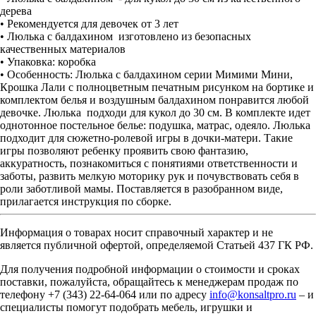
дерева
• Рекомендуется для девочек от 3 лет
• Люлька с балдахином изготовлено из безопасных
качественных материалов
• Упаковка: коробка
• Особенность: Люлька с балдахином серии Мимими Мини,
Крошка Лали с полноцветным печатным рисунком на бортике и
комплектом белья и воздушным балдахином понравится любой
девочке. Люлька подходи для кукол до 30 см. В комплекте идет
однотонное постельное белье: подушка, матрас, одеяло. Люлька
подходит для сюжетно-ролевой игры в дочки-матери. Такие
игры позволяют ребенку проявить свою фантазию,
аккуратность, познакомиться с понятиями ответственности и
заботы, развить мелкую моторику рук и почувствовать себя в
роли заботливой мамы. Поставляется в разобранном виде,
прилагается инструкция по сборке.
Информация о товарах носит справочный характер и не
является публичной офертой, определяемой Статьей 437 ГК РФ.
Для получения подробной информации о стоимости и сроках
поставки, пожалуйста, обращайтесь к менеджерам продаж по
телефону +7 (343) 22-64-064 или по адресу
info@konsaltpro.ru
– и
специалисты помогут подобрать мебель, игрушки и