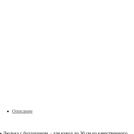
Описание
• Люлька с балдахином - для кукол до 30 см из качественного