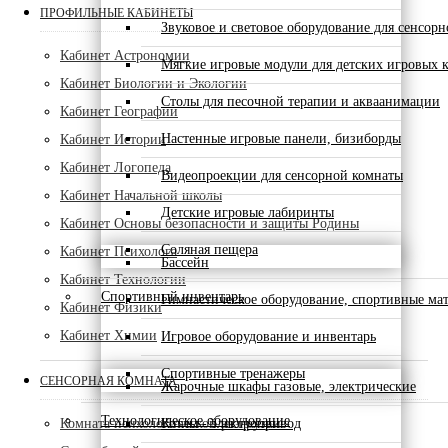
ПРОФИЛЬНЫЕ КАБИНЕТЫ
Звуковое и световое оборудование для сенсор
Кабинет Астрономии
Мягкие игровые модули для детских игровых 
Кабинет Биологии и Экологии
Столы для песочной терапии и акваанимации
Кабинет Географии
Настенные игровые панели, бизиборды
Кабинет Истории
Кабинет Логопеда
Видеопроекции для сенсорной комнаты
Кабинет Начальной школы
Детские игровые лабиринты
Кабинет Основы безопасности и защиты Родины
Соляная пещера
Кабинет Психолога
Бассейн
Кабинет Технологии
Спортивный инвентарь
Гимнастическое оборудование, спортивные ма
Кабинет Физики
Кабинет Химии
Игровое оборудование и инвентарь
Спортивные тренажеры
СЕНСОРНАЯ КОМНАТА
Жарочные шкафы газовые, электрические
Технологическое оборудование
Комната психологической разгрузки
Котлы - электропривод