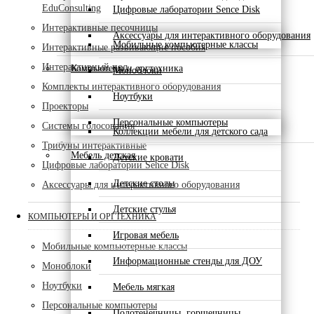
EduConsulting
Цифровые лаборатории Sence Disk
Интерактивные песочницы
Аксессуары для интерактивного оборудования
Мобильные компьютерные классы
Интерактивные развивающие пособия
Интерактивный пол
Компьютеры и оргтехника
Моноблоки
Комплекты интерактивного оборудования
Ноутбуки
Проекторы
Персональные компьютеры
Системы голосования
Коллекции мебели для детского сада
Трибуны интерактивные
Мебель детская
Детские кровати
Цифровые лаборатории Sence Disk
Детские столы
Аксессуары для интерактивного оборудования
Детские стулья
КОМПЬЮТЕРЫ И ОРГТЕХНИКА
Игровая мебель
Мобильные компьютерные классы
Информационные стенды для ДОУ
Моноблоки
Ноутбуки
Мебель мягкая
Персональные компьютеры
Полотенечницы, горшечницы