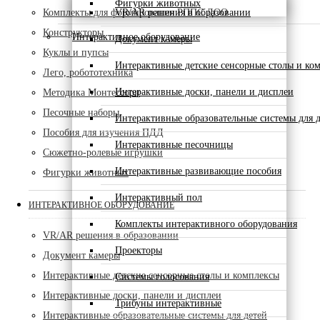
Фигурки животных
Комплекты для формирования РППС ДОО
VR/AR решения в образовании
Конструкторы
Интерактивное оборудование
Документ камеры
Куклы и пупсы
Интерактивные детские сенсорные столы и ко
Лего, робототехника
Интерактивные доски, панели и дисплеи
Методика Монтессори
Песочные наборы
Интерактивные образовательные системы для д
Пособия для изучения ПДД
Интерактивные песочницы
Сюжетно-ролевые игрушки
Интерактивные развивающие пособия
Фигурки животных
Интерактивный пол
ИНТЕРАКТИВНОЕ ОБОРУДОВАНИЕ
Комплекты интерактивного оборудования
VR/AR решения в образовании
Проекторы
Документ камеры
Интерактивные детские сенсорные столы и комплексы
Системы голосования
Интерактивные доски, панели и дисплеи
Трибуны интерактивные
Интерактивные образовательные системы для детей