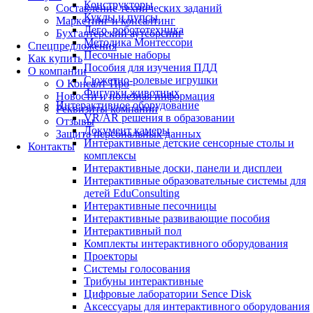
Конструкторы
Составление технических заданий
Куклы и пупсы
Маркетинг и консалтинг
Лего, робототехника
Бухгалтерский аутсорсинг
Методика Монтессори
Спецпредложения
Песочные наборы
Как купить
Пособия для изучения ПДД
О компании
Сюжетно-ролевые игрушки
О Консалт-Про
Фигурки животных
Новости и полезная информация
Интерактивное оборудование
Реквизиты компании
VR/AR решения в образовании
Отзывы
Документ камеры
Защита персональных данных
Интерактивные детские сенсорные столы и
Контакты
комплексы
Интерактивные доски, панели и дисплеи
Интерактивные образовательные системы для
детей EduConsulting
Интерактивные песочницы
Интерактивные развивающие пособия
Интерактивный пол
Комплекты интерактивного оборудования
Проекторы
Системы голосования
Трибуны интерактивные
Цифровые лаборатории Sence Disk
Аксессуары для интерактивного оборудования