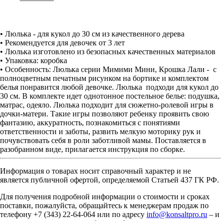
• Люлька - для кукол до 30 см из качественного дерева
• Рекомендуется для девочек от 3 лет
• Люлька изготовлено из безопасных качественных материалов
• Упаковка: коробка
• Особенность: Люлька серии Мимими Мини, Крошка Лали - с
полноцветным печатным рисунком на бортике и комплектом
белья понравится любой девочке. Люлька подходи для кукол до
30 см. В комплекте идет однотонное постельное белье: подушка,
матрас, одеяло. Люлька подходит для сюжетно-ролевой игры в
дочки-матери. Такие игры позволяют ребенку проявить свою
фантазию, аккуратность, познакомиться с понятиями
ответственности и заботы, развить мелкую моторику рук и
почувствовать себя в роли заботливой мамы. Поставляется в
разобранном виде, прилагается инструкция по сборке.
Информация о товарах носит справочный характер и не
является публичной офертой, определяемой Статьей 437 ГК РФ.
Для получения подробной информации о стоимости и сроках
поставки, пожалуйста, обращайтесь к менеджерам продаж по
телефону +7 (343) 22-64-064 или по адресу
info@konsaltpro.ru
– и