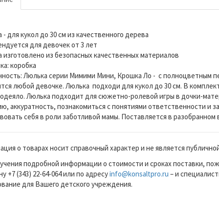
а - для кукол до 30 см из качественного дерева
ендуется для девочек от 3 лет
а изготовлено из безопасных качественных материалов
ка: коробка
нность: Люлька серии Мимими Мини, Крошка Ло - с полноцветным п
тся любой девочке. Люлька подходи для кукол до 30 см. В комплек
 одеяло. Люлька подходит для сюжетно-ролевой игры в дочки-мате
ю, аккуратность, познакомиться с понятиями ответственности и за
вовать себя в роли заботливой мамы. Поставляется в разобранном в
ция о товарах носит справочный характер и не является публично
учения подробной информации о стоимости и сроках поставки, по
у +7 (343) 22-64-064 или по адресу
info@konsaltpro.ru
– и специалист
вание для Вашего детского учреждения.