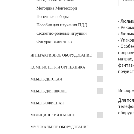
Методика Монтессори
Песочные наборы
• Люльк
Пособия для изучения ПДД
• Реком
• Люльк
Сюжетно-ролевые игрушки
• Упаков
Фигурки животных
• Особе
понрави
ИНТЕРАКТИВНОЕ ОБОРУДОВАНИЕ
матрас,
фантази
КОМПЬЮТЕРЫ И ОРГТЕХНИКА
почувст
МЕБЕЛЬ ДЕТСКАЯ
Информа
МЕБЕЛЬ ДЛЯ ШКОЛЫ
Для пол
МЕБЕЛЬ ОФИСНАЯ
телефон
оборудо
МЕДИЦИНСКИЙ КАБИНЕТ
МУЗЫКАЛЬНОЕ ОБОРУДОВАНИЕ