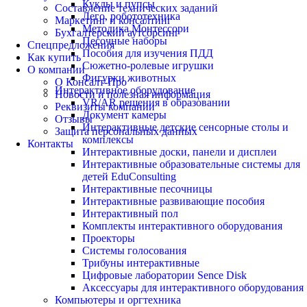
Куклы и пупсы
Составление технических заданий
Лего, робототехника
Маркетинг и консалтинг
Методика Монтессори
Бухгалтерский аутсорсинг
Песочные наборы
Спецпредложения
Пособия для изучения ПДД
Как купить
Сюжетно-ролевые игрушки
О компании
Фигурки животных
О Консалт-Про
Интерактивное оборудование
Новости и полезная информация
VR/AR решения в образовании
Реквизиты компании
Документ камеры
Отзывы
Интерактивные детские сенсорные столы и
Защита персональных данных
комплексы
Контакты
Интерактивные доски, панели и дисплеи
Интерактивные образовательные системы для
детей EduConsulting
Интерактивные песочницы
Интерактивные развивающие пособия
Интерактивный пол
Комплекты интерактивного оборудования
Проекторы
Системы голосования
Трибуны интерактивные
Цифровые лаборатории Sence Disk
Аксессуары для интерактивного оборудования
Компьютеры и оргтехника