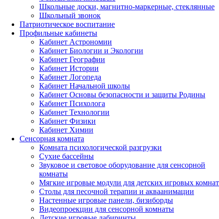
Школьные доски, магнитно-маркерные, стеклянные
Школьный звонок
Патриотическое воспитание
Профильные кабинеты
Кабинет Астрономии
Кабинет Биологии и Экологии
Кабинет Географии
Кабинет Истории
Кабинет Логопеда
Кабинет Начальной школы
Кабинет Основы безопасности и защиты Родины
Кабинет Психолога
Кабинет Технологии
Кабинет Физики
Кабинет Химии
Сенсорная комната
Комната психологической разгрузки
Сухие бассейны
Звуковое и световое оборудование для сенсорной
комнаты
Мягкие игровые модули для детских игровых комнат
Столы для песочной терапии и акваанимации
Настенные игровые панели, бизиборды
Видеопроекции для сенсорной комнаты
Детские игровые лабиринты