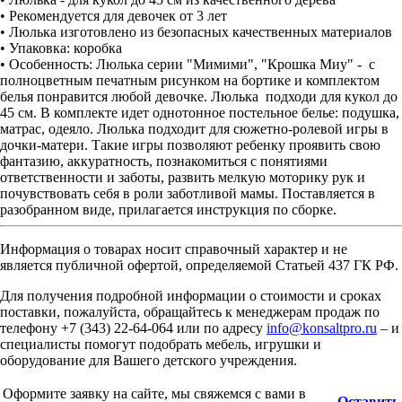
• Рекомендуется для девочек от 3 лет
• Люлька изготовлено из безопасных качественных материалов
• Упаковка: коробка
• Особенность: Люлька серии "Мимими", "Крошка Миу" - с
полноцветным печатным рисунком на бортике и комплектом
белья понравится любой девочке. Люлька подходи для кукол до
45 см. В комплекте идет однотонное постельное белье: подушка,
матрас, одеяло. Люлька подходит для сюжетно-ролевой игры в
дочки-матери. Такие игры позволяют ребенку проявить свою
фантазию, аккуратность, познакомиться с понятиями
ответственности и заботы, развить мелкую моторику рук и
почувствовать себя в роли заботливой мамы. Поставляется в
разобранном виде, прилагается инструкция по сборке.
Информация о товарах носит справочный характер и не
является публичной офертой, определяемой Статьей 437 ГК РФ.
Для получения подробной информации о стоимости и сроках
поставки, пожалуйста, обращайтесь к менеджерам продаж по
телефону +7 (343) 22-64-064 или по адресу
info@konsaltpro.ru
– и
специалисты помогут подобрать мебель, игрушки и
оборудование для Вашего детского учреждения.
Оформите заявку на сайте, мы свяжемся с вами в
Оставить