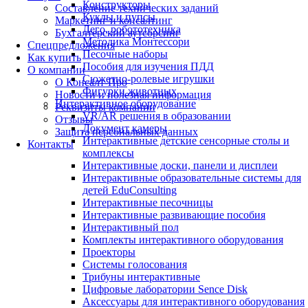
Конструкторы
Составление технических заданий
Куклы и пупсы
Маркетинг и консалтинг
Лего, робототехника
Бухгалтерский аутсорсинг
Методика Монтессори
Спецпредложения
Песочные наборы
Как купить
Пособия для изучения ПДД
О компании
Сюжетно-ролевые игрушки
О Консалт-Про
Фигурки животных
Новости и полезная информация
Интерактивное оборудование
Реквизиты компании
VR/AR решения в образовании
Отзывы
Документ камеры
Защита персональных данных
Интерактивные детские сенсорные столы и
Контакты
комплексы
Интерактивные доски, панели и дисплеи
Интерактивные образовательные системы для
детей EduConsulting
Интерактивные песочницы
Интерактивные развивающие пособия
Интерактивный пол
Комплекты интерактивного оборудования
Проекторы
Системы голосования
Трибуны интерактивные
Цифровые лаборатории Sence Disk
Аксессуары для интерактивного оборудования