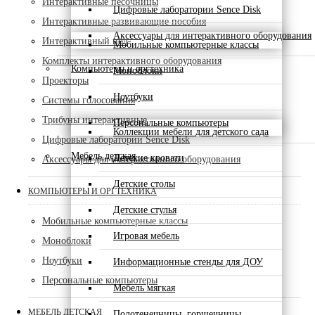
Интерактивные песочницы
Цифровые лаборатории Sence Disk
Интерактивные развивающие пособия
Аксессуары для интерактивного оборудования
Интерактивный пол
Мобильные компьютерные классы
Комплекты интерактивного оборудования
Компьютеры и оргтехника
Моноблоки
Проекторы
Ноутбуки
Системы голосования
Трибуны интерактивные
Персональные компьютеры
Коллекции мебели для детского сада
Цифровые лаборатории Sence Disk
Мебель детская
Детские кровати
Аксессуары для интерактивного оборудования
Детские столы
КОМПЬЮТЕРЫ И ОРГТЕХНИКА
Детские стулья
Мобильные компьютерные классы
Игровая мебель
Моноблоки
Ноутбуки
Информационные стенды для ДОУ
Персональные компьютеры
Мебель мягкая
МЕБЕЛЬ ДЕТСКАЯ
Полотенечницы, горшечницы