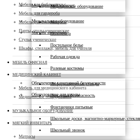
Мебель для библиотеки
Медицинский кабинет
Медицинское оборудование
Мебель для гардероба
Музыкальное оборудование
Мебель для столовой
Матрасы
Парты, столы ученические
Мягкий инвентарь
Полотенца
Стулья ученические
Постельное белье
Шкафы, стеллажи, мебель для учителя
Рабочая одежда
МЕБЕЛЬ ОФИСНАЯ
Ролевые костюмы
МЕДИЦИНСКИЙ КАБИНЕТ
Обеспечение санитарной безопасности
Информационные стенды
Мебель для медицинского кабинета
Оборудование для школы
Пожарная безопасность
Медицинское оборудование
Фонтанчики питьевые
МУЗЫКАЛЬНОЕ ОБОРУДОВАНИЕ
Школьные доски, магнитно-маркерные, стекл
МЯГКИЙ ИНВЕНТАРЬ
Школьный звонок
Матрасы