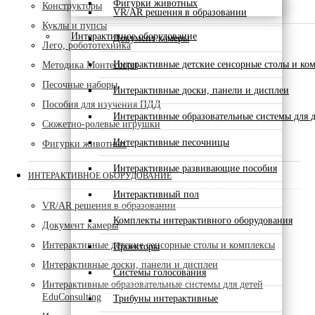
Фигурки животных
Конструкторы
VR/AR решения в образовании
Куклы и пупсы
Интерактивное оборудование
Документ камеры
Лего, робототехника
Интерактивные детские сенсорные столы и ко
Методика Монтессори
Песочные наборы
Интерактивные доски, панели и дисплеи
Пособия для изучения ПДД
Интерактивные образовательные системы для д
Сюжетно-ролевые игрушки
Интерактивные песочницы
Фигурки животных
Интерактивные развивающие пособия
ИНТЕРАКТИВНОЕ ОБОРУДОВАНИЕ
Интерактивный пол
VR/AR решения в образовании
Комплекты интерактивного оборудования
Документ камеры
Интерактивные детские сенсорные столы и комплексы
Проекторы
Интерактивные доски, панели и дисплеи
Системы голосования
Интерактивные образовательные системы для детей
EduConsulting
Трибуны интерактивные