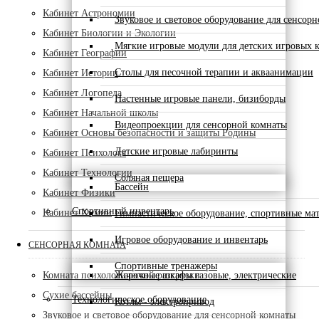
Кабинет Астрономии
Звуковое и световое оборудование для сенсор
Кабинет Биологии и Экологии
Мягкие игровые модули для детских игровых 
Кабинет Географии
Столы для песочной терапии и акваанимации
Кабинет Истории
Кабинет Логопеда
Настенные игровые панели, бизиборды
Кабинет Начальной школы
Видеопроекции для сенсорной комнаты
Кабинет Основы безопасности и защиты Родины
Детские игровые лабиринты
Кабинет Психолога
Кабинет Технологии
Соляная пещера
Бассейн
Кабинет Физики
Спортивный инвентарь
Кабинет Химии
Гимнастическое оборудование, спортивные ма
Игровое оборудование и инвентарь
СЕНСОРНАЯ КОМНАТА
Спортивные тренажеры
Комната психологической разгрузки
Жарочные шкафы газовые, электрические
Сухие бассейны
Технологическое оборудование
Котлы - электропривод
Звуковое и световое оборудование для сенсорной комнаты