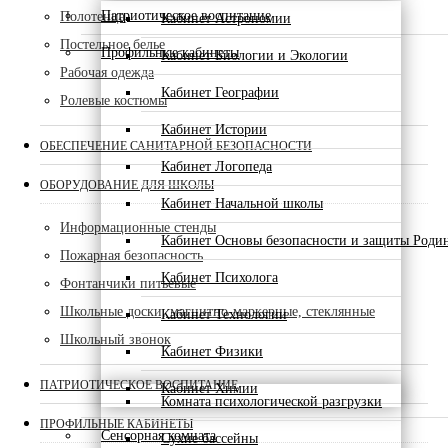
Патриотическое воспитание
Полотенца
Кабинет Астрономии
Постельное белье
Профильные кабинеты
Кабинет Биологии и Экологии
Рабочая одежда
Кабинет Географии
Ролевые костюмы
Кабинет Истории
ОБЕСПЕЧЕНИЕ САНИТАРНОЙ БЕЗОПАСНОСТИ
Кабинет Логопеда
ОБОРУДОВАНИЕ ДЛЯ ШКОЛЫ
Кабинет Начальной школы
Информационные стенды
Кабинет Основы безопасности и защиты Роди
Пожарная безопасность
Кабинет Психолога
Фонтанчики питьевые
Школьные доски, магнитно-маркерные, стеклянные
Кабинет Технологии
Школьный звонок
Кабинет Физики
ПАТРИОТИЧЕСКОЕ ВОСПИТАНИЕ
Кабинет Химии
Комната психологической разгрузки
ПРОФИЛЬНЫЕ КАБИНЕТЫ
Сенсорная комната
Сухие бассейны