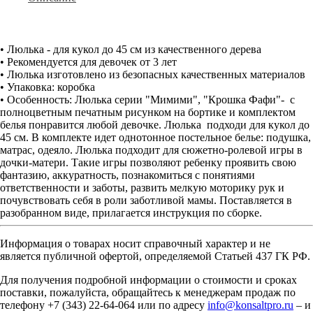
• Люлька - для кукол до 45 см из качественного дерева
• Рекомендуется для девочек от 3 лет
• Люлька изготовлено из безопасных качественных материалов
• Упаковка: коробка
• Особенность: Люлька серии "Мимими", "Крошка Фафи"- с
полноцветным печатным рисунком на бортике и комплектом
белья понравится любой девочке. Люлька подходи для кукол до
45 см. В комплекте идет однотонное постельное белье: подушка,
матрас, одеяло. Люлька подходит для сюжетно-ролевой игры в
дочки-матери. Такие игры позволяют ребенку проявить свою
фантазию, аккуратность, познакомиться с понятиями
ответственности и заботы, развить мелкую моторику рук и
почувствовать себя в роли заботливой мамы. Поставляется в
разобранном виде, прилагается инструкция по сборке.
Информация о товарах носит справочный характер и не
является публичной офертой, определяемой Статьей 437 ГК РФ.
Для получения подробной информации о стоимости и сроках
поставки, пожалуйста, обращайтесь к менеджерам продаж по
телефону +7 (343) 22-64-064 или по адресу
info@konsaltpro.ru
– и