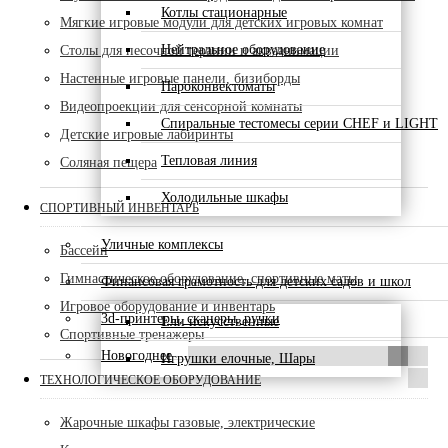
Котлы стационарные
Мягкие игровые модули для детских игровых комнат
Нейтральное оборудование
Столы для песочной терапии и акваанимации
Настенные игровые панели, бизиборды
Пароконвектоматы
Видеопроекции для сенсорной комнаты
Спиральные тестомесы серии CHEF и LIGHT
Детские игровые лабиринты
Тепловая линия
Соляная пещера
Холодильные шкафы
СПОРТИВНЫЙ ИНВЕНТАРЬ
Уличные комплексы
Бассейн
Гимнастическое оборудование, спортивные маты
Финансовая грамотность для детских садов и школ
Игровое оборудование и инвентарь
3d-принтеры, сканеры, ручки
Ели искусственные
Спортивные тренажеры
Новогоднее
Игрушки елочные, Шары
ТЕХНОЛОГИЧЕСКОЕ ОБОРУДОВАНИЕ
Жарочные шкафы газовые, электрические