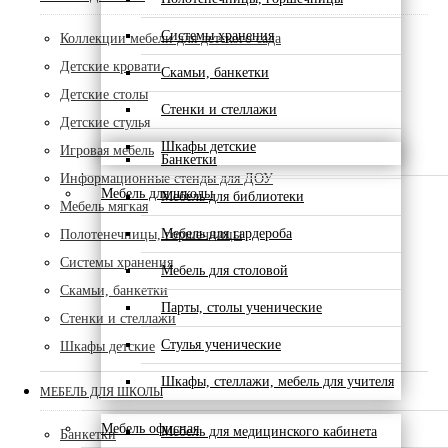
Системы хранения
Коллекции мебели для детского сада
Детские кровати
Скамьи, банкетки
Детские столы
Стенки и стеллажи
Детские стулья
Шкафы детские
Игровая мебель
Банкетки
Информационные стенды для ДОУ
Мебель для школы
Мебель для библиотеки
Мебель мягкая
Мебель для гардероба
Полотенечницы, горшечницы
Системы хранения
Мебель для столовой
Скамьи, банкетки
Парты, столы ученические
Стенки и стеллажи
Стулья ученические
Шкафы детские
Шкафы, стеллажи, мебель для учителя
МЕБЕЛЬ ДЛЯ ШКОЛЫ
Мебель офисная
Мебель для медицинского кабинета
Банкетки