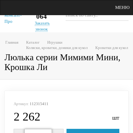
(343)
МЕНЮ
22-64-
064
Заказать
звонок
Главная
Каталог
Игрушки
Коляски, кроватки, домики для кукол
Кроватки для кукол
Люлька серии Мимими Мини,
Крошка Ли
Артикул:
112315411
2 262
шт