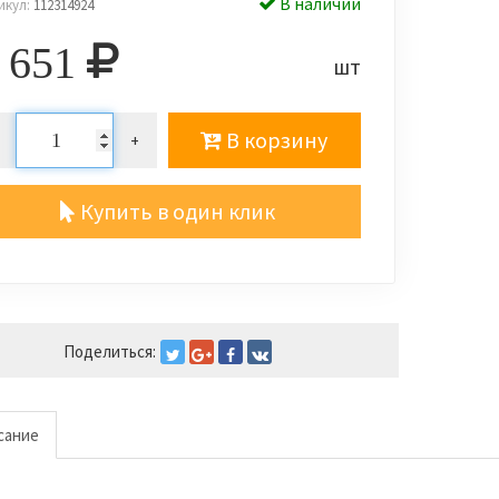
В наличии
икул:
112314924
 651
шт
В корзину
+
Купить в один клик
Поделиться:
сание