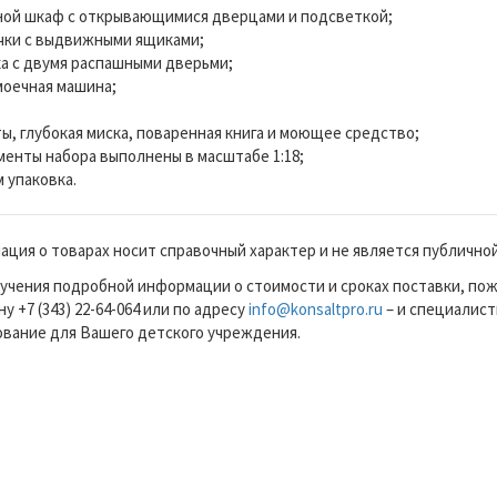
ой шкаф с открывающимися дверцами и подсветкой;
чки с выдвижными ящиками;
а с двумя распашными дверьми;
оечная машина;
ы, глубокая миска, поваренная книга и моющее средство;
менты набора выполнены в масштабе 1:18;
 упаковка.
ция о товарах носит справочный характер и не является публично
учения подробной информации о стоимости и сроках поставки, по
у +7 (343) 22-64-064 или по адресу
info@konsaltpro.ru
– и специалист
вание для Вашего детского учреждения.