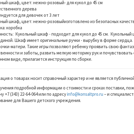
ьный шкаф, цвет: нежно-розовый- для кукол до 45 см
ственного дерева
ендуется для девочек от 3 лет
ьный шкаф, цвет: нежно-розовыйизготовлено из безопасных качес
ка: коробка
нность: Кукольный шкаф - подходит для кукол до 45 см. Кукольный 
диной. Шкаф имеет оригинальные ручки - вырубку в форме сердца
дочки-матери. Такие игры позволяют ребенку проявить свою фантаз
венности и заботы, развить мелкую моторику рук и почувствовать 
нном виде, прилагается инструкция по сборке.
ция о товарах носит справочный характер и не является публично
учения подробной информации о стоимости и сроках поставки, по
у +7 (343) 22-64-064 или по адресу
info@konsaltpro.ru
– и специалист
вание для Вашего детского учреждения.