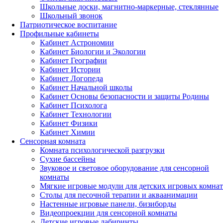
Школьные доски, магнитно-маркерные, стеклянные
Школьный звонок
Патриотическое воспитание
Профильные кабинеты
Кабинет Астрономии
Кабинет Биологии и Экологии
Кабинет Географии
Кабинет Истории
Кабинет Логопеда
Кабинет Начальной школы
Кабинет Основы безопасности и защиты Родины
Кабинет Психолога
Кабинет Технологии
Кабинет Физики
Кабинет Химии
Сенсорная комната
Комната психологической разгрузки
Сухие бассейны
Звуковое и световое оборудование для сенсорной
комнаты
Мягкие игровые модули для детских игровых комнат
Столы для песочной терапии и акваанимации
Настенные игровые панели, бизиборды
Видеопроекции для сенсорной комнаты
Детские игровые лабиринты