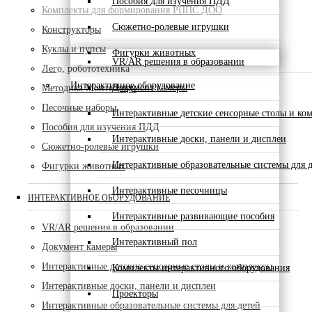
Пособия для изучения ПДД
Комплекты для формирования РППС ДОО
Сюжетно-ролевые игрушки
Конструкторы
Куклы и пупсы
Фигурки животных
VR/AR решения в образовании
Лего, робототехника
Интерактивное оборудование
Документ камеры
Методика Монтессори
Песочные наборы
Интерактивные детские сенсорные столы и ко
Пособия для изучения ПДД
Интерактивные доски, панели и дисплеи
Сюжетно-ролевые игрушки
Интерактивные образовательные системы для д
Фигурки животных
Интерактивные песочницы
ИНТЕРАКТИВНОЕ ОБОРУДОВАНИЕ
Интерактивные развивающие пособия
VR/AR решения в образовании
Интерактивный пол
Документ камеры
Интерактивные детские сенсорные столы и комплексы
Комплекты интерактивного оборудования
Интерактивные доски, панели и дисплеи
Проекторы
Интерактивные образовательные системы для детей