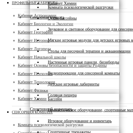
ПРОФИЛЬНЫЕ КАБИНЕТЫ
Кабинет Химии
Комната психологической разгрузки
Кабинет Астрономии
Сенсорная комната
Сухие бассейны
Кабинет Биологии и Экологии
Звуковое и световое оборудование для сенсор
Кабинет Географии
Мягкие игровые модули для детских игровых 
Кабинет Истории
Кабинет Логопеда
Столы для песочной терапии и акваанимации
Кабинет Начальной школы
Настенные игровые панели, бизиборды
Кабинет Основы безопасности и защиты Родины
Видеопроекции для сенсорной комнаты
Кабинет Психолога
Кабинет Технологии
Детские игровые лабиринты
Кабинет Физики
Соляная пещера
Кабинет Химии
Бассейн
Спортивный инвентарь
Гимнастическое оборудование, спортивные ма
СЕНСОРНАЯ КОМНАТА
Игровое оборудование и инвентарь
Комната психологической разгрузки
Спортивные тренажеры