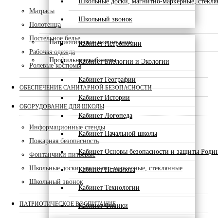
Школьные доски, магнитно-маркерные, стекл
Матрасы
Школьный звонок
Полотенца
Постельное белье
Патриотическое воспитание
Кабинет Астрономии
Рабочая одежда
Профильные кабинеты
Кабинет Биологии и Экологии
Ролевые костюмы
Кабинет Географии
ОБЕСПЕЧЕНИЕ САНИТАРНОЙ БЕЗОПАСНОСТИ
Кабинет Истории
ОБОРУДОВАНИЕ ДЛЯ ШКОЛЫ
Кабинет Логопеда
Информационные стенды
Кабинет Начальной школы
Пожарная безопасность
Кабинет Основы безопасности и защиты Роди
Фонтанчики питьевые
Школьные доски, магнитно-маркерные, стеклянные
Кабинет Психолога
Школьный звонок
Кабинет Технологии
ПАТРИОТИЧЕСКОЕ ВОСПИТАНИЕ
Кабинет Физики