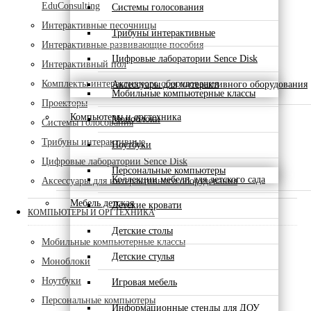
EduConsulting
Системы голосования
Интерактивные песочницы
Трибуны интерактивные
Интерактивные развивающие пособия
Цифровые лаборатории Sence Disk
Интерактивный пол
Комплекты интерактивного оборудования
Аксессуары для интерактивного оборудования
Мобильные компьютерные классы
Проекторы
Компьютеры и оргтехника
Моноблоки
Системы голосования
Трибуны интерактивные
Ноутбуки
Цифровые лаборатории Sence Disk
Персональные компьютеры
Коллекции мебели для детского сада
Аксессуары для интерактивного оборудования
Мебель детская
Детские кровати
КОМПЬЮТЕРЫ И ОРГТЕХНИКА
Детские столы
Мобильные компьютерные классы
Детские стулья
Моноблоки
Ноутбуки
Игровая мебель
Персональные компьютеры
Информационные стенды для ДОУ