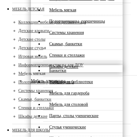
МЕБЕЛЬ ДЕТСКАЯ
Мебель мягкая
Полотенечницы, горшечницы
Коллекции мебели для детского сада
Детские кровати
Системы хранения
Детские столы
Скамьи, банкетки
Детские стулья
Стенки и стеллажи
Игровая мебель
Информационные стенды для ДОУ
Шкафы детские
Банкетки
Мебель мягкая
Мебель для школы
Мебель для библиотеки
Полотенечницы, горшечницы
Системы хранения
Мебель для гардероба
Скамьи, банкетки
Мебель для столовой
Стенки и стеллажи
Парты, столы ученические
Шкафы детские
Стулья ученические
МЕБЕЛЬ ДЛЯ ШКОЛЫ