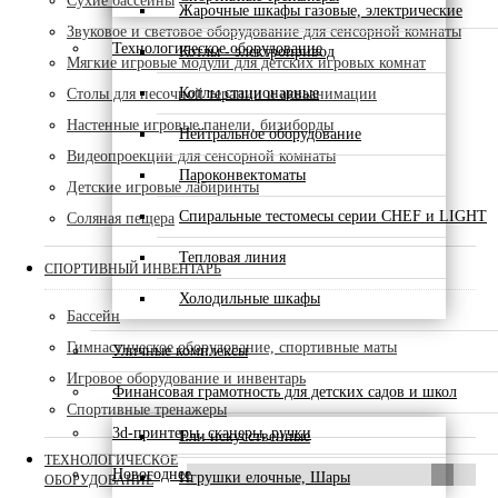
Сухие бассейны
Жарочные шкафы газовые, электрические
Звуковое и световое оборудование для сенсорной комнаты
Технологическое оборудование
Котлы - электропривод
Мягкие игровые модули для детских игровых комнат
Котлы стационарные
Столы для песочной терапии и акваанимации
Настенные игровые панели, бизиборды
Нейтральное оборудование
Видеопроекции для сенсорной комнаты
Пароконвектоматы
Детские игровые лабиринты
Спиральные тестомесы серии CHEF и LIGHT
Соляная пещера
Тепловая линия
СПОРТИВНЫЙ ИНВЕНТАРЬ
Холодильные шкафы
Бассейн
Гимнастическое оборудование, спортивные маты
Уличные комплексы
Игровое оборудование и инвентарь
Финансовая грамотность для детских садов и школ
Спортивные тренажеры
3d-принтеры, сканеры, ручки
Ели искусственные
ТЕХНОЛОГИЧЕСКОЕ
Новогоднее
Игрушки елочные, Шары
ОБОРУДОВАНИЕ