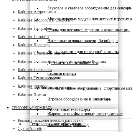
Звуковое и световое оборудование для сенсор
Кабинет Астрономии
Мягкие игровые модули для детских игровых 
Кабинет Биологии и Экологии
Кабинет Географии
Столы для песочной терапии и акваанимации
Кабинет Истории
Настенные игровые панели, бизиборды
Кабинет Логопеда
Видеопроекции для сенсорной комнаты
Кабинет Начальной школы
Кабинет Основы безопасности и защиты Родины
Детские игровые лабиринты
Кабинет Психолога
Соляная пещера
Бассейн
Кабинет Технологии
Кабинет Физики
Спортивный инвентарь
Гимнастическое оборудование, спортивные ма
Кабинет Химии
Игровое оборудование и инвентарь
СЕНСОРНАЯ КОМНАТА
Спортивные тренажеры
Жарочные шкафы газовые, электрические
Комната психологической разгрузки
Технологическое оборудование
Котлы - электропривод
Сухие бассейны