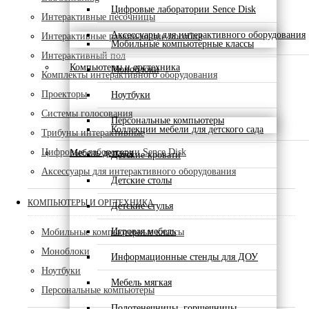
Цифровые лаборатории Sence Disk
Интерактивные песочницы
Аксессуары для интерактивного оборудования
Интерактивные развивающие пособия
Мобильные компьютерные классы
Интерактивный пол
Компьютеры и оргтехника
Моноблоки
Комплекты интерактивного оборудования
Проекторы
Ноутбуки
Системы голосования
Персональные компьютеры
Коллекции мебели для детского сада
Трибуны интерактивные
Цифровые лаборатории Sence Disk
Мебель детская
Детские кровати
Аксессуары для интерактивного оборудования
Детские столы
КОМПЬЮТЕРЫ И ОРГТЕХНИКА
Детские стулья
Игровая мебель
Мобильные компьютерные классы
Моноблоки
Информационные стенды для ДОУ
Ноутбуки
Мебель мягкая
Персональные компьютеры
Полотенечницы, горшечницы