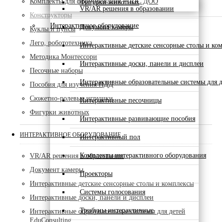
Комплекты для формирования РППС ДОО
Фигурки животных
VR/AR решения в образовании
Конструкторы
Интерактивное оборудование
Документ камеры
Куклы и пупсы
Лего, робототехника
Интерактивные детские сенсорные столы и ко
Методика Монтессори
Интерактивные доски, панели и дисплеи
Песочные наборы
Интерактивные образовательные системы для д
Пособия для изучения ПДД
Сюжетно-ролевые игрушки
Интерактивные песочницы
Фигурки животных
Интерактивные развивающие пособия
ИНТЕРАКТИВНОЕ ОБОРУДОВАНИЕ
Интерактивный пол
Комплекты интерактивного оборудования
VR/AR решения в образовании
Документ камеры
Проекторы
Интерактивные детские сенсорные столы и комплексы
Системы голосования
Интерактивные доски, панели и дисплеи
Трибуны интерактивные
Интерактивные образовательные системы для детей
EduConsulting