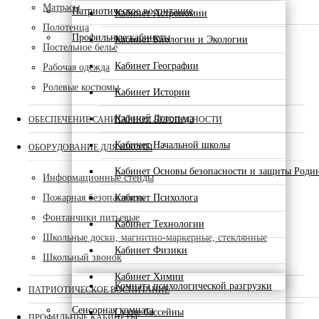
Матрасы
Патриотическое воспитание
Кабинет Астрономии
Полотенца
Профильные кабинеты
Кабинет Биологии и Экологии
Постельное белье
Кабинет Географии
Рабочая одежда
Ролевые костюмы
Кабинет Истории
Кабинет Логопеда
ОБЕСПЕЧЕНИЕ САНИТАРНОЙ БЕЗОПАСНОСТИ
Кабинет Начальной школы
ОБОРУДОВАНИЕ ДЛЯ ШКОЛЫ
Кабинет Основы безопасности и защиты Роди
Информационные стенды
Пожарная безопасность
Кабинет Психолога
Фонтанчики питьевые
Кабинет Технологии
Школьные доски, магнитно-маркерные, стеклянные
Кабинет Физики
Школьный звонок
Кабинет Химии
Комната психологической разгрузки
ПАТРИОТИЧЕСКОЕ ВОСПИТАНИЕ
Сенсорная комната
Сухие бассейны
ПРОФИЛЬНЫЕ КАБИНЕТЫ