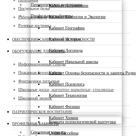
Полотенца
Патриотическое воспитание
Кабинет Астрономии
Постельное белье
Профильные кабинеты
Кабинет Биологии и Экологии
Рабочая одежда
Ролевые костюмы
Кабинет Географии
Кабинет Истории
ОБЕСПЕЧЕНИЕ САНИТАРНОЙ БЕЗОПАСНОСТИ
Кабинет Логопеда
ОБОРУДОВАНИЕ ДЛЯ ШКОЛЫ
Кабинет Начальной школы
Информационные стенды
Пожарная безопасность
Кабинет Основы безопасности и защиты Роди
Фонтанчики питьевые
Кабинет Психолога
Школьные доски, магнитно-маркерные, стеклянные
Кабинет Технологии
Школьный звонок
Кабинет Физики
ПАТРИОТИЧЕСКОЕ ВОСПИТАНИЕ
Кабинет Химии
Комната психологической разгрузки
ПРОФИЛЬНЫЕ КАБИНЕТЫ
Сенсорная комната
Сухие бассейны