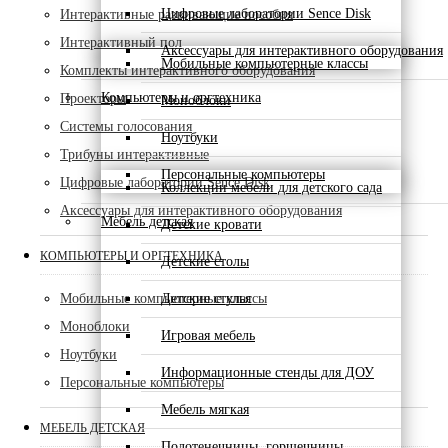
Цифровые лаборатории Sence Disk
Интерактивные развивающие пособия
Интерактивный пол
Аксессуары для интерактивного оборудования
Мобильные компьютерные классы
Комплекты интерактивного оборудования
Компьютеры и оргтехника
Проекторы
Моноблоки
Системы голосования
Ноутбуки
Трибуны интерактивные
Персональные компьютеры
Цифровые лаборатории Sence Disk
Коллекции мебели для детского сада
Аксессуары для интерактивного оборудования
Мебель детская
Детские кровати
КОМПЬЮТЕРЫ И ОРГТЕХНИКА
Детские столы
Детские стулья
Мобильные компьютерные классы
Моноблоки
Игровая мебель
Ноутбуки
Информационные стенды для ДОУ
Персональные компьютеры
Мебель мягкая
МЕБЕЛЬ ДЕТСКАЯ
Полотенечницы, горшечницы