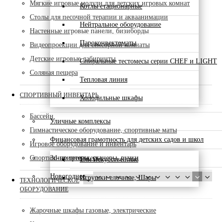
Мягкие игровые модули для детских игровых комнат
Котлы стационарные
Столы для песочной терапии и акваанимации
Нейтральное оборудование
Настенные игровые панели, бизиборды
Пароконвектоматы
Видеопроекции для сенсорной комнаты
Детские игровые лабиринты
Спиральные тестомесы серии CHEF и LIGHT
Соляная пещера
Тепловая линия
СПОРТИВНЫЙ ИНВЕНТАРЬ
Холодильные шкафы
Бассейн
Уличные комплексы
Гимнастическое оборудование, спортивные маты
Финансовая грамотность для детских садов и школ
Игровое оборудование и инвентарь
3d-принтеры, сканеры, ручки
Спортивные тренажеры
Ели искусственные
Новогоднее
Игрушки елочные, Шары
ТЕХНОЛОГИЧЕСКОЕ
ОБОРУДОВАНИЕ
Жарочные шкафы газовые, электрические