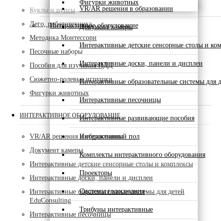
Фигурки животных
VR/AR решения в образовании
Куклы и пупсы
Лего, робототехника
Интерактивное оборудование
Документ камеры
Методика Монтессори
Интерактивные детские сенсорные столы и ко
Песочные наборы
Интерактивные доски, панели и дисплеи
Пособия для изучения ПДД
Сюжетно-ролевые игрушки
Интерактивные образовательные системы для д
Фигурки животных
Интерактивные песочницы
ИНТЕРАКТИВНОЕ ОБОРУДОВАНИЕ
Интерактивные развивающие пособия
Интерактивный пол
VR/AR решения в образовании
Документ камеры
Комплекты интерактивного оборудования
Интерактивные детские сенсорные столы и комплексы
Проекторы
Интерактивные доски, панели и дисплеи
Системы голосования
Интерактивные образовательные системы для детей
EduConsulting
Трибуны интерактивные
Интерактивные песочницы