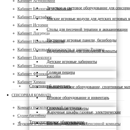
Кабинет Астрономии
Звуковое и световое оборудование для сенсор
Кабинет Биологии и Экологии
Кабинет Географии
Мягкие игровые модули для детских игровых 
Кабинет Истории
Столы для песочной терапии и акваанимации
Кабинет Логопеда
Настенные игровые панели, бизиборды
Кабинет Начальной школы
Кабинет Основы безопасности и защиты Родины
Видеопроекции для сенсорной комнаты
Кабинет Психолога
Детские игровые лабиринты
Кабинет Технологии
Соляная пещера
Кабинет Физики
Бассейн
Кабинет Химии
Спортивный инвентарь
Гимнастическое оборудование, спортивные ма
СЕНСОРНАЯ КОМНАТА
Игровое оборудование и инвентарь
Комната психологической разгрузки
Спортивные тренажеры
Жарочные шкафы газовые, электрические
Сухие бассейны
Технологическое оборудование
Котлы - электропривод
Звуковое и световое оборудование для сенсорной комнаты