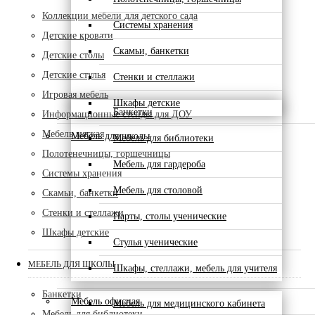
Коллекции мебели для детского сада
Системы хранения
Детские кровати
Скамьи, банкетки
Детские столы
Детские стулья
Стенки и стеллажи
Игровая мебель
Шкафы детские
Банкетки
Информационные стенды для ДОУ
Мебель мягкая
Мебель для школы
Мебель для библиотеки
Полотенечницы, горшечницы
Мебель для гардероба
Системы хранения
Мебель для столовой
Скамьи, банкетки
Стенки и стеллажи
Парты, столы ученические
Шкафы детские
Стулья ученические
МЕБЕЛЬ ДЛЯ ШКОЛЫ
Шкафы, стеллажи, мебель для учителя
Банкетки
Мебель офисная
Мебель для медицинского кабинета
Мебель для библиотеки