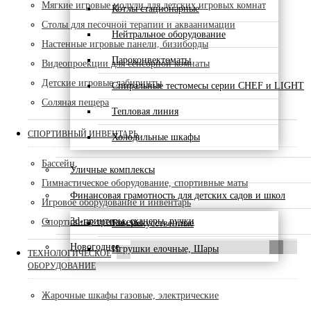
Мягкие игровые модули для детских игровых комнат
Котлы стационарные
Столы для песочной терапии и акваанимации
Нейтральное оборудование
Настенные игровые панели, бизиборды
Пароконвектоматы
Видеопроекции для сенсорной комнаты
Детские игровые лабиринты
Спиральные тестомесы серии CHEF и LIGHT
Соляная пещера
Тепловая линия
СПОРТИВНЫЙ ИНВЕНТАРЬ
Холодильные шкафы
Бассейн
Уличные комплексы
Гимнастическое оборудование, спортивные маты
Финансовая грамотность для детских садов и школ
Игровое оборудование и инвентарь
3d-принтеры, сканеры, ручки
Спортивные тренажеры
Ели искусственные
Новогоднее
Игрушки елочные, Шары
ТЕХНОЛОГИЧЕСКОЕ
ОБОРУДОВАНИЕ
Жарочные шкафы газовые, электрические