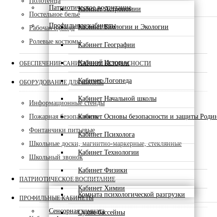
Полотенца
Патриотическое воспитание
Кабинет Астрономии
Постельное белье
Профильные кабинеты
Кабинет Биологии и Экологии
Рабочая одежда
Ролевые костюмы
Кабинет Географии
Кабинет Истории
ОБЕСПЕЧЕНИЕ САНИТАРНОЙ БЕЗОПАСНОСТИ
Кабинет Логопеда
ОБОРУДОВАНИЕ ДЛЯ ШКОЛЫ
Кабинет Начальной школы
Информационные стенды
Пожарная безопасность
Кабинет Основы безопасности и защиты Роди
Фонтанчики питьевые
Кабинет Психолога
Школьные доски, магнитно-маркерные, стеклянные
Кабинет Технологии
Школьный звонок
Кабинет Физики
ПАТРИОТИЧЕСКОЕ ВОСПИТАНИЕ
Кабинет Химии
Комната психологической разгрузки
ПРОФИЛЬНЫЕ КАБИНЕТЫ
Сенсорная комната
Сухие бассейны