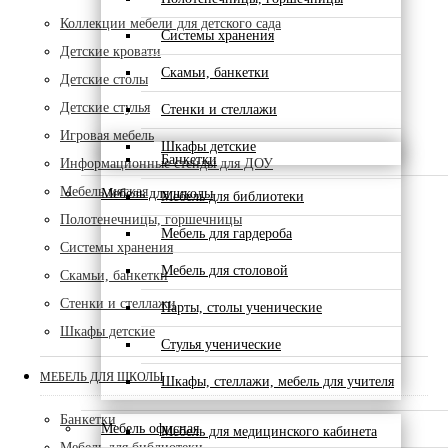
Коллекции мебели для детского сада
Системы хранения
Детские кровати
Скамьи, банкетки
Детские столы
Детские стулья
Стенки и стеллажи
Игровая мебель
Шкафы детские
Банкетки
Информационные стенды для ДОУ
Мебель мягкая
Мебель для школы
Мебель для библиотеки
Полотенечницы, горшечницы
Мебель для гардероба
Системы хранения
Мебель для столовой
Скамьи, банкетки
Стенки и стеллажи
Парты, столы ученические
Шкафы детские
Стулья ученические
МЕБЕЛЬ ДЛЯ ШКОЛЫ
Шкафы, стеллажи, мебель для учителя
Банкетки
Мебель офисная
Мебель для медицинского кабинета
Мебель для библиотеки