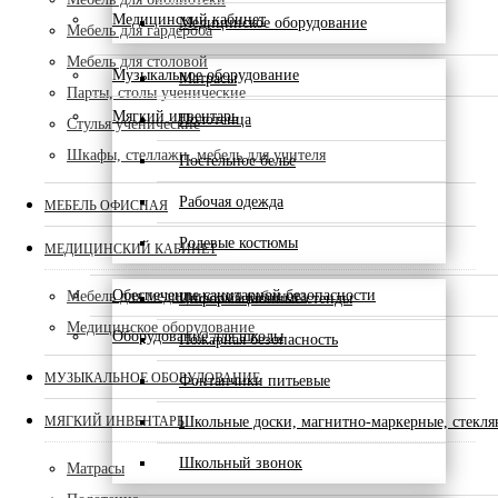
Медицинский кабинет
Медицинское оборудование
Мебель для гардероба
Мебель для столовой
Музыкальное оборудование
Матрасы
Парты, столы ученические
Мягкий инвентарь
Полотенца
Стулья ученические
Шкафы, стеллажи, мебель для учителя
Постельное белье
Рабочая одежда
МЕБЕЛЬ ОФИСНАЯ
Ролевые костюмы
МЕДИЦИНСКИЙ КАБИНЕТ
Обеспечение санитарной безопасности
Мебель для медицинского кабинета
Информационные стенды
Медицинское оборудование
Оборудование для школы
Пожарная безопасность
МУЗЫКАЛЬНОЕ ОБОРУДОВАНИЕ
Фонтанчики питьевые
МЯГКИЙ ИНВЕНТАРЬ
Школьные доски, магнитно-маркерные, стекл
Школьный звонок
Матрасы