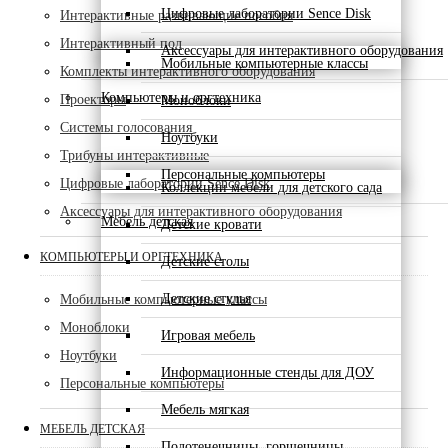
Цифровые лаборатории Sence Disk
Интерактивные развивающие пособия
Интерактивный пол
Аксессуары для интерактивного оборудования
Мобильные компьютерные классы
Комплекты интерактивного оборудования
Компьютеры и оргтехника
Проекторы
Моноблоки
Системы голосования
Ноутбуки
Трибуны интерактивные
Персональные компьютеры
Цифровые лаборатории Sence Disk
Коллекции мебели для детского сада
Аксессуары для интерактивного оборудования
Мебель детская
Детские кровати
КОМПЬЮТЕРЫ И ОРГТЕХНИКА
Детские столы
Детские стулья
Мобильные компьютерные классы
Моноблоки
Игровая мебель
Ноутбуки
Информационные стенды для ДОУ
Персональные компьютеры
Мебель мягкая
МЕБЕЛЬ ДЕТСКАЯ
Полотенечницы, горшечницы