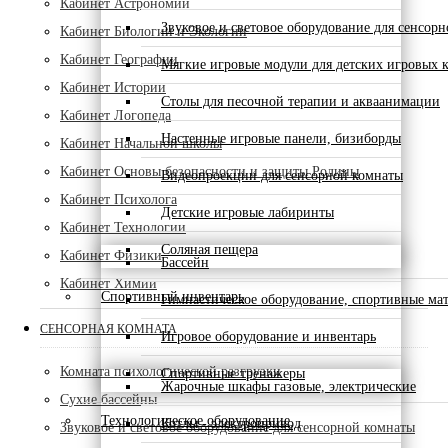
Кабинет Астрономии
Звуковое и световое оборудование для сенсор
Кабинет Биологии и Экологии
Кабинет Географии
Мягкие игровые модули для детских игровых 
Кабинет Истории
Столы для песочной терапии и акваанимации
Кабинет Логопеда
Настенные игровые панели, бизиборды
Кабинет Начальной школы
Кабинет Основы безопасности и защиты Родины
Видеопроекции для сенсорной комнаты
Кабинет Психолога
Детские игровые лабиринты
Кабинет Технологии
Соляная пещера
Кабинет Физики
Бассейн
Кабинет Химии
Спортивный инвентарь
Гимнастическое оборудование, спортивные ма
СЕНСОРНАЯ КОМНАТА
Игровое оборудование и инвентарь
Комната психологической разгрузки
Спортивные тренажеры
Жарочные шкафы газовые, электрические
Сухие бассейны
Технологическое оборудование
Котлы - электропривод
Звуковое и световое оборудование для сенсорной комнаты