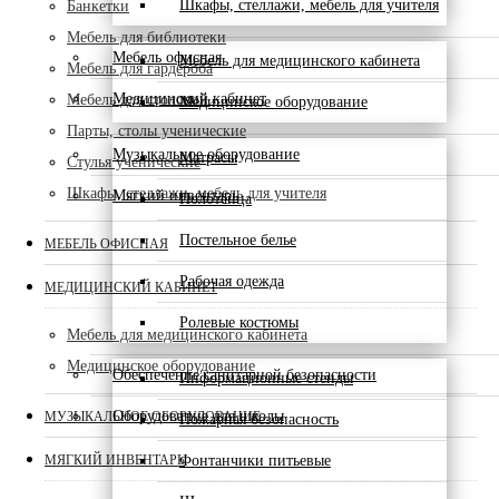
Шкафы, стеллажи, мебель для учителя
Банкетки
Мебель для библиотеки
Мебель офисная
Мебель для медицинского кабинета
Мебель для гардероба
Медицинский кабинет
Мебель для столовой
Медицинское оборудование
Парты, столы ученические
Музыкальное оборудование
Матрасы
Стулья ученические
Шкафы, стеллажи, мебель для учителя
Мягкий инвентарь
Полотенца
Постельное белье
МЕБЕЛЬ ОФИСНАЯ
Рабочая одежда
МЕДИЦИНСКИЙ КАБИНЕТ
Ролевые костюмы
Мебель для медицинского кабинета
Медицинское оборудование
Обеспечение санитарной безопасности
Информационные стенды
Оборудование для школы
МУЗЫКАЛЬНОЕ ОБОРУДОВАНИЕ
Пожарная безопасность
МЯГКИЙ ИНВЕНТАРЬ
Фонтанчики питьевые