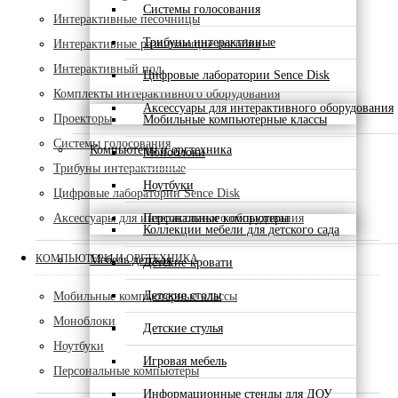
Системы голосования
Интерактивные песочницы
Трибуны интерактивные
Интерактивные развивающие пособия
Интерактивный пол
Цифровые лаборатории Sence Disk
Комплекты интерактивного оборудования
Аксессуары для интерактивного оборудования
Проекторы
Мобильные компьютерные классы
Системы голосования
Компьютеры и оргтехника
Моноблоки
Трибуны интерактивные
Ноутбуки
Цифровые лаборатории Sence Disk
Аксессуары для интерактивного оборудования
Персональные компьютеры
Коллекции мебели для детского сада
КОМПЬЮТЕРЫ И ОРГТЕХНИКА
Мебель детская
Детские кровати
Детские столы
Мобильные компьютерные классы
Моноблоки
Детские стулья
Ноутбуки
Игровая мебель
Персональные компьютеры
Информационные стенды для ДОУ