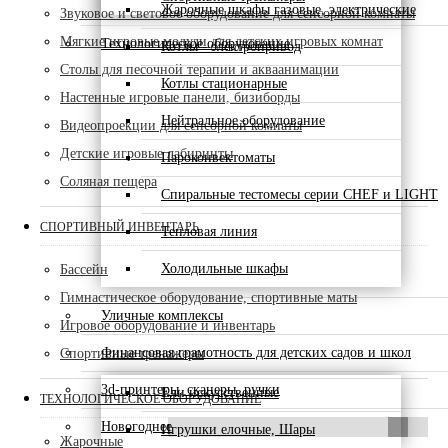
Жарочные шкафы газовые, электрические
Звуковое и световое оборудование для сенсорной комнаты
Мягкие игровые модули для детских игровых комнат
Технологическое оборудование
Котлы - электропривод
Столы для песочной терапии и акваанимации
Котлы стационарные
Настенные игровые панели, бизиборды
Нейтральное оборудование
Видеопроекции для сенсорной комнаты
Детские игровые лабиринты
Пароконвектоматы
Соляная пещера
Спиральные тестомесы серии CHEF и LIGHT
СПОРТИВНЫЙ ИНВЕНТАРЬ
Тепловая линия
Холодильные шкафы
Бассейн
Гимнастическое оборудование, спортивные маты
Уличные комплексы
Игровое оборудование и инвентарь
Финансовая грамотность для детских садов и школ
Спортивные тренажеры
3d-принтеры, сканеры, ручки
Ели искусственные
ТЕХНОЛОГИЧЕСКОЕ ОБОРУДОВАНИЕ
Новогоднее
Игрушки елочные, Шары
Жарочные