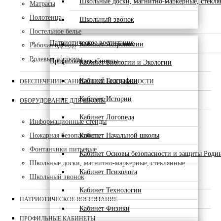
Школьные доски, магнитно-маркерные, стекл
Матрасы
Полотенца
Школьный звонок
Постельное белье
Патриотическое воспитание
Кабинет Астрономии
Рабочая одежда
Ролевые костюмы
Профильные кабинеты
Кабинет Биологии и Экологии
Кабинет Географии
ОБЕСПЕЧЕНИЕ САНИТАРНОЙ БЕЗОПАСНОСТИ
Кабинет Истории
ОБОРУДОВАНИЕ ДЛЯ ШКОЛЫ
Кабинет Логопеда
Информационные стенды
Пожарная безопасность
Кабинет Начальной школы
Фонтанчики питьевые
Кабинет Основы безопасности и защиты Роди
Школьные доски, магнитно-маркерные, стеклянные
Кабинет Психолога
Школьный звонок
Кабинет Технологии
ПАТРИОТИЧЕСКОЕ ВОСПИТАНИЕ
Кабинет Физики
ПРОФИЛЬНЫЕ КАБИНЕТЫ