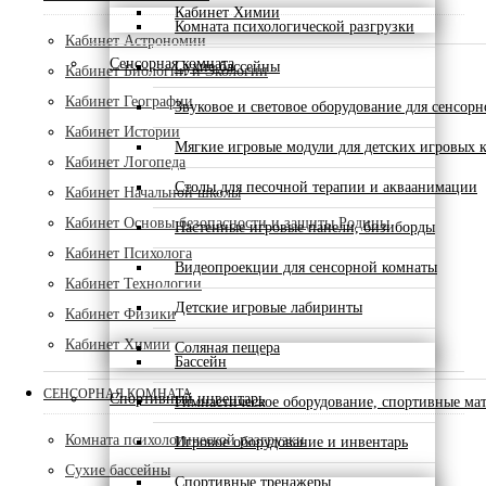
Кабинет Химии
Комната психологической разгрузки
Кабинет Астрономии
Сенсорная комната
Сухие бассейны
Кабинет Биологии и Экологии
Кабинет Географии
Звуковое и световое оборудование для сенсор
Кабинет Истории
Мягкие игровые модули для детских игровых 
Кабинет Логопеда
Столы для песочной терапии и акваанимации
Кабинет Начальной школы
Кабинет Основы безопасности и защиты Родины
Настенные игровые панели, бизиборды
Кабинет Психолога
Видеопроекции для сенсорной комнаты
Кабинет Технологии
Детские игровые лабиринты
Кабинет Физики
Кабинет Химии
Соляная пещера
Бассейн
СЕНСОРНАЯ КОМНАТА
Спортивный инвентарь
Гимнастическое оборудование, спортивные ма
Комната психологической разгрузки
Игровое оборудование и инвентарь
Сухие бассейны
Спортивные тренажеры