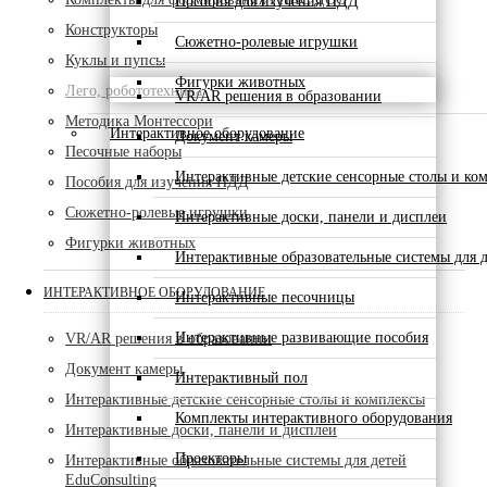
Пособия для изучения ПДД
Конструкторы
Сюжетно-ролевые игрушки
Куклы и пупсы
Фигурки животных
Лего, робототехника
VR/AR решения в образовании
Методика Монтессори
Интерактивное оборудование
Документ камеры
Песочные наборы
Интерактивные детские сенсорные столы и ко
Пособия для изучения ПДД
Сюжетно-ролевые игрушки
Интерактивные доски, панели и дисплеи
Фигурки животных
Интерактивные образовательные системы для д
ИНТЕРАКТИВНОЕ ОБОРУДОВАНИЕ
Интерактивные песочницы
Интерактивные развивающие пособия
VR/AR решения в образовании
Документ камеры
Интерактивный пол
Интерактивные детские сенсорные столы и комплексы
Комплекты интерактивного оборудования
Интерактивные доски, панели и дисплеи
Проекторы
Интерактивные образовательные системы для детей
EduConsulting