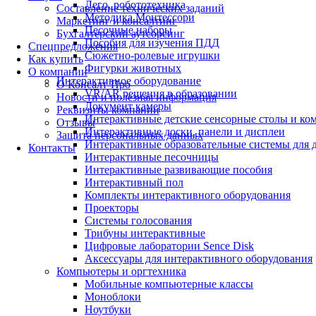
Лего, робототехника
Составление технических заданий
Методика Монтессори
Маркетинг и консалтинг
Песочные наборы
Бухгалтерский аутсорсинг
Пособия для изучения ПДД
Спецпредложения
Сюжетно-ролевые игрушки
Как купить
Фигурки животных
О компании
Интерактивное оборудование
О Консалт-Про
VR/AR решения в образовании
Новости и полезная информация
Документ камеры
Реквизиты компании
Интерактивные детские сенсорные столы и ко
Отзывы
Интерактивные доски, панели и дисплеи
Защита персональных данных
Интерактивные образовательные системы для д
Контакты
Интерактивные песочницы
Интерактивные развивающие пособия
Интерактивный пол
Комплекты интерактивного оборудования
Проекторы
Системы голосования
Трибуны интерактивные
Цифровые лаборатории Sence Disk
Аксессуары для интерактивного оборудования
Компьютеры и оргтехника
Мобильные компьютерные классы
Моноблоки
Ноутбуки