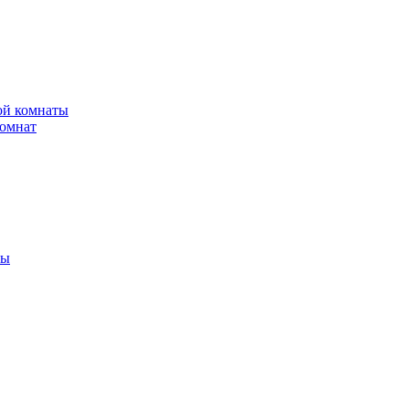
ной комнаты
комнат
ты