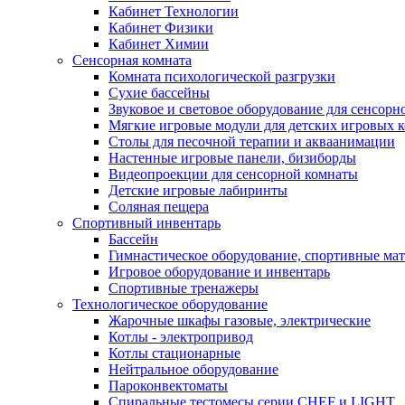
Кабинет Технологии
Кабинет Физики
Кабинет Химии
Сенсорная комната
Комната психологической разгрузки
Сухие бассейны
Звуковое и световое оборудование для сенсор
Мягкие игровые модули для детских игровых 
Столы для песочной терапии и акваанимации
Настенные игровые панели, бизиборды
Видеопроекции для сенсорной комнаты
Детские игровые лабиринты
Соляная пещера
Спортивный инвентарь
Бассейн
Гимнастическое оборудование, спортивные ма
Игровое оборудование и инвентарь
Спортивные тренажеры
Технологическое оборудование
Жарочные шкафы газовые, электрические
Котлы - электропривод
Котлы стационарные
Нейтральное оборудование
Пароконвектоматы
Спиральные тестомесы серии CHEF и LIGHT