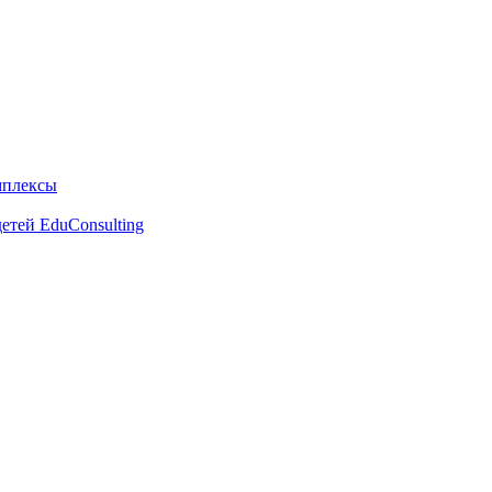
мплексы
етей EduConsulting