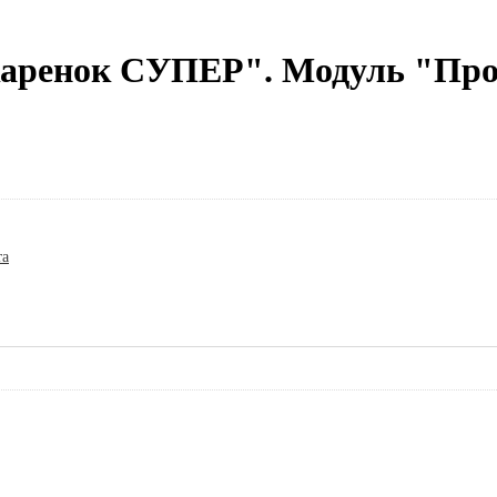
каренок СУПЕР". Модуль "Пр
та