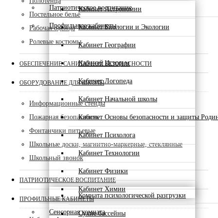
Полотенца
Патриотическое воспитание
Кабинет Астрономии
Постельное белье
Профильные кабинеты
Кабинет Биологии и Экологии
Рабочая одежда
Ролевые костюмы
Кабинет Географии
Кабинет Истории
ОБЕСПЕЧЕНИЕ САНИТАРНОЙ БЕЗОПАСНОСТИ
Кабинет Логопеда
ОБОРУДОВАНИЕ ДЛЯ ШКОЛЫ
Кабинет Начальной школы
Информационные стенды
Пожарная безопасность
Кабинет Основы безопасности и защиты Роди
Фонтанчики питьевые
Кабинет Психолога
Школьные доски, магнитно-маркерные, стеклянные
Кабинет Технологии
Школьный звонок
Кабинет Физики
ПАТРИОТИЧЕСКОЕ ВОСПИТАНИЕ
Кабинет Химии
Комната психологической разгрузки
ПРОФИЛЬНЫЕ КАБИНЕТЫ
Сенсорная комната
Сухие бассейны