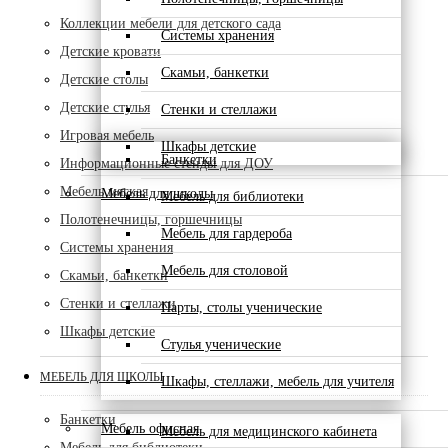
Коллекции мебели для детского сада
Системы хранения
Детские кровати
Скамьи, банкетки
Детские столы
Детские стулья
Стенки и стеллажи
Игровая мебель
Шкафы детские
Банкетки
Информационные стенды для ДОУ
Мебель мягкая
Мебель для школы
Мебель для библиотеки
Полотенечницы, горшечницы
Мебель для гардероба
Системы хранения
Мебель для столовой
Скамьи, банкетки
Стенки и стеллажи
Парты, столы ученические
Шкафы детские
Стулья ученические
МЕБЕЛЬ ДЛЯ ШКОЛЫ
Шкафы, стеллажи, мебель для учителя
Банкетки
Мебель офисная
Мебель для медицинского кабинета
Мебель для библиотеки