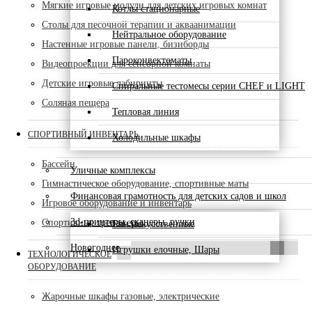
Мягкие игровые модули для детских игровых комнат
Котлы стационарные
Столы для песочной терапии и акваанимации
Нейтральное оборудование
Настенные игровые панели, бизиборды
Пароконвектоматы
Видеопроекции для сенсорной комнаты
Детские игровые лабиринты
Спиральные тестомесы серии CHEF и LIGHT
Соляная пещера
Тепловая линия
СПОРТИВНЫЙ ИНВЕНТАРЬ
Холодильные шкафы
Бассейн
Уличные комплексы
Гимнастическое оборудование, спортивные маты
Финансовая грамотность для детских садов и школ
Игровое оборудование и инвентарь
3d-принтеры, сканеры, ручки
Спортивные тренажеры
Ели искусственные
Новогоднее
Игрушки елочные, Шары
ТЕХНОЛОГИЧЕСКОЕ
ОБОРУДОВАНИЕ
Жарочные шкафы газовые, электрические