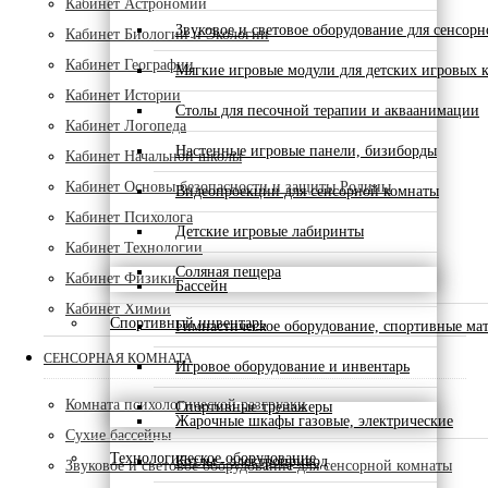
Кабинет Астрономии
Звуковое и световое оборудование для сенсор
Кабинет Биологии и Экологии
Кабинет Географии
Мягкие игровые модули для детских игровых 
Кабинет Истории
Столы для песочной терапии и акваанимации
Кабинет Логопеда
Настенные игровые панели, бизиборды
Кабинет Начальной школы
Кабинет Основы безопасности и защиты Родины
Видеопроекции для сенсорной комнаты
Кабинет Психолога
Детские игровые лабиринты
Кабинет Технологии
Соляная пещера
Кабинет Физики
Бассейн
Кабинет Химии
Спортивный инвентарь
Гимнастическое оборудование, спортивные ма
СЕНСОРНАЯ КОМНАТА
Игровое оборудование и инвентарь
Комната психологической разгрузки
Спортивные тренажеры
Жарочные шкафы газовые, электрические
Сухие бассейны
Технологическое оборудование
Котлы - электропривод
Звуковое и световое оборудование для сенсорной комнаты