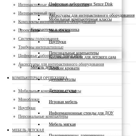
Цифровые лаборатории Sence Disk
Интерактивные развивающие пособия
Интерактивный пол
Аксессуары для интерактивного оборудования
Мобильные компьютерные классы
Комплекты интерактивного оборудования
Компьютеры и оргтехника
Проекторы
Моноблоки
Системы голосования
Ноутбуки
Трибуны интерактивные
Персональные компьютеры
Цифровые лаборатории Sence Disk
Коллекции мебели для детского сада
Аксессуары для интерактивного оборудования
Мебель детская
Детские кровати
КОМПЬЮТЕРЫ И ОРГТЕХНИКА
Детские столы
Детские стулья
Мобильные компьютерные классы
Моноблоки
Игровая мебель
Ноутбуки
Информационные стенды для ДОУ
Персональные компьютеры
Мебель мягкая
МЕБЕЛЬ ДЕТСКАЯ
Полотенечницы, горшечницы