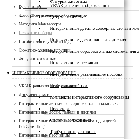
Фигурки животных
VR/AR решения в образовании
Куклы и пупсы
Лего, робототехника
Интерактивное оборудование
Документ камеры
Методика Монтессори
Интерактивные детские сенсорные столы и ко
Песочные наборы
Интерактивные доски, панели и дисплеи
Пособия для изучения ПДД
Сюжетно-ролевые игрушки
Интерактивные образовательные системы для д
Фигурки животных
Интерактивные песочницы
ИНТЕРАКТИВНОЕ ОБОРУДОВАНИЕ
Интерактивные развивающие пособия
Интерактивный пол
VR/AR решения в образовании
Документ камеры
Комплекты интерактивного оборудования
Интерактивные детские сенсорные столы и комплексы
Проекторы
Интерактивные доски, панели и дисплеи
Системы голосования
Интерактивные образовательные системы для детей
EduConsulting
Трибуны интерактивные
Интерактивные песочницы