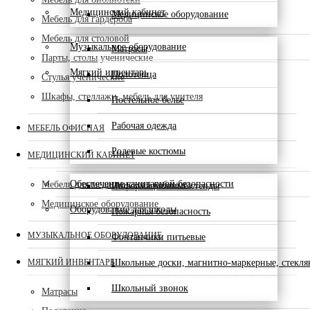
Медицинский кабинет
Медицинское оборудование
Мебель для гардероба
Мебель для столовой
Музыкальное оборудование
Матрасы
Парты, столы ученические
Мягкий инвентарь
Полотенца
Стулья ученические
Шкафы, стеллажи, мебель для учителя
Постельное белье
Рабочая одежда
МЕБЕЛЬ ОФИСНАЯ
Ролевые костюмы
МЕДИЦИНСКИЙ КАБИНЕТ
Обеспечение санитарной безопасности
Мебель для медицинского кабинета
Информационные стенды
Медицинское оборудование
Оборудование для школы
Пожарная безопасность
МУЗЫКАЛЬНОЕ ОБОРУДОВАНИЕ
Фонтанчики питьевые
МЯГКИЙ ИНВЕНТАРЬ
Школьные доски, магнитно-маркерные, стекл
Школьный звонок
Матрасы