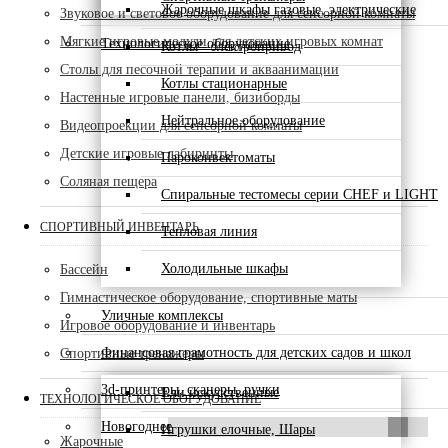
Жарочные шкафы газовые, электрические
Звуковое и световое оборудование для сенсорной комнаты
Мягкие игровые модули для детских игровых комнат
Технологическое оборудование
Котлы - электропривод
Столы для песочной терапии и акваанимации
Котлы стационарные
Настенные игровые панели, бизиборды
Нейтральное оборудование
Видеопроекции для сенсорной комнаты
Детские игровые лабиринты
Пароконвектоматы
Соляная пещера
Спиральные тестомесы серии CHEF и LIGHT
СПОРТИВНЫЙ ИНВЕНТАРЬ
Тепловая линия
Холодильные шкафы
Бассейн
Гимнастическое оборудование, спортивные маты
Уличные комплексы
Игровое оборудование и инвентарь
Финансовая грамотность для детских садов и школ
Спортивные тренажеры
3d-принтеры, сканеры, ручки
Ели искусственные
ТЕХНОЛОГИЧЕСКОЕ ОБОРУДОВАНИЕ
Новогоднее
Игрушки елочные, Шары
Жарочные