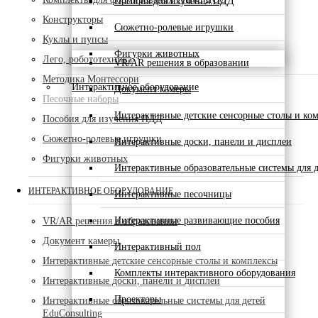
Пособия для изучения ПДД
Конструкторы
Сюжетно-ролевые игрушки
Куклы и пупсы
Фигурки животных
Лего, робототехника
VR/AR решения в образовании
Методика Монтессори
Интерактивное оборудование
Документ камеры
Песочные наборы
Интерактивные детские сенсорные столы и ко
Пособия для изучения ПДД
Сюжетно-ролевые игрушки
Интерактивные доски, панели и дисплеи
Фигурки животных
Интерактивные образовательные системы для д
ИНТЕРАКТИВНОЕ ОБОРУДОВАНИЕ
Интерактивные песочницы
Интерактивные развивающие пособия
VR/AR решения в образовании
Документ камеры
Интерактивный пол
Интерактивные детские сенсорные столы и комплексы
Комплекты интерактивного оборудования
Интерактивные доски, панели и дисплеи
Проекторы
Интерактивные образовательные системы для детей
EduConsulting