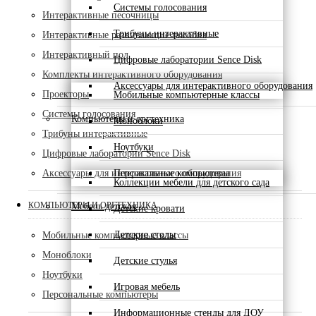
Системы голосования
Интерактивные песочницы
Трибуны интерактивные
Интерактивные развивающие пособия
Интерактивный пол
Цифровые лаборатории Sence Disk
Комплекты интерактивного оборудования
Аксессуары для интерактивного оборудования
Проекторы
Мобильные компьютерные классы
Системы голосования
Компьютеры и оргтехника
Моноблоки
Трибуны интерактивные
Ноутбуки
Цифровые лаборатории Sence Disk
Аксессуары для интерактивного оборудования
Персональные компьютеры
Коллекции мебели для детского сада
КОМПЬЮТЕРЫ И ОРГТЕХНИКА
Мебель детская
Детские кровати
Детские столы
Мобильные компьютерные классы
Моноблоки
Детские стулья
Ноутбуки
Игровая мебель
Персональные компьютеры
Информационные стенды для ДОУ