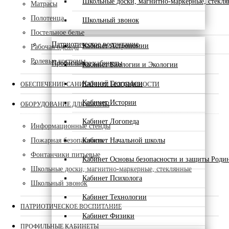
Школьные доски, магнитно-маркерные, стекл
Матрасы
Полотенца
Школьный звонок
Постельное белье
Патриотическое воспитание
Кабинет Астрономии
Рабочая одежда
Ролевые костюмы
Профильные кабинеты
Кабинет Биологии и Экологии
Кабинет Географии
ОБЕСПЕЧЕНИЕ САНИТАРНОЙ БЕЗОПАСНОСТИ
Кабинет Истории
ОБОРУДОВАНИЕ ДЛЯ ШКОЛЫ
Кабинет Логопеда
Информационные стенды
Пожарная безопасность
Кабинет Начальной школы
Фонтанчики питьевые
Кабинет Основы безопасности и защиты Роди
Школьные доски, магнитно-маркерные, стеклянные
Кабинет Психолога
Школьный звонок
Кабинет Технологии
ПАТРИОТИЧЕСКОЕ ВОСПИТАНИЕ
Кабинет Физики
ПРОФИЛЬНЫЕ КАБИНЕТЫ