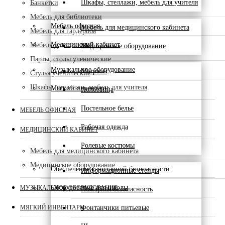
Шкафы, стеллажи, мебель для учителя
Банкетки
Мебель для библиотеки
Мебель офисная
Мебель для медицинского кабинета
Мебель для гардероба
Медицинский кабинет
Мебель для столовой
Медицинское оборудование
Парты, столы ученические
Музыкальное оборудование
Матрасы
Стулья ученические
Шкафы, стеллажи, мебель для учителя
Мягкий инвентарь
Полотенца
Постельное белье
МЕБЕЛЬ ОФИСНАЯ
Рабочая одежда
МЕДИЦИНСКИЙ КАБИНЕТ
Ролевые костюмы
Мебель для медицинского кабинета
Медицинское оборудование
Обеспечение санитарной безопасности
Информационные стенды
Оборудование для школы
МУЗЫКАЛЬНОЕ ОБОРУДОВАНИЕ
Пожарная безопасность
МЯГКИЙ ИНВЕНТАРЬ
Фонтанчики питьевые