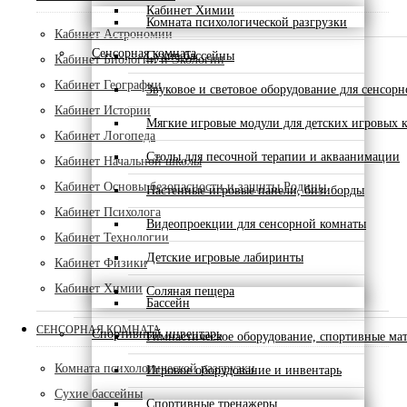
Кабинет Химии
Комната психологической разгрузки
Кабинет Астрономии
Сенсорная комната
Сухие бассейны
Кабинет Биологии и Экологии
Кабинет Географии
Звуковое и световое оборудование для сенсор
Кабинет Истории
Мягкие игровые модули для детских игровых 
Кабинет Логопеда
Столы для песочной терапии и акваанимации
Кабинет Начальной школы
Кабинет Основы безопасности и защиты Родины
Настенные игровые панели, бизиборды
Кабинет Психолога
Видеопроекции для сенсорной комнаты
Кабинет Технологии
Детские игровые лабиринты
Кабинет Физики
Кабинет Химии
Соляная пещера
Бассейн
СЕНСОРНАЯ КОМНАТА
Спортивный инвентарь
Гимнастическое оборудование, спортивные ма
Комната психологической разгрузки
Игровое оборудование и инвентарь
Сухие бассейны
Спортивные тренажеры