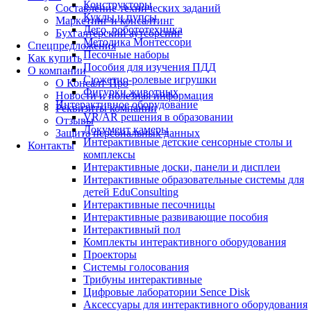
Конструкторы
Составление технических заданий
Куклы и пупсы
Маркетинг и консалтинг
Лего, робототехника
Бухгалтерский аутсорсинг
Методика Монтессори
Спецпредложения
Песочные наборы
Как купить
Пособия для изучения ПДД
О компании
Сюжетно-ролевые игрушки
О Консалт-Про
Фигурки животных
Новости и полезная информация
Интерактивное оборудование
Реквизиты компании
VR/AR решения в образовании
Отзывы
Документ камеры
Защита персональных данных
Интерактивные детские сенсорные столы и
Контакты
комплексы
Интерактивные доски, панели и дисплеи
Интерактивные образовательные системы для
детей EduConsulting
Интерактивные песочницы
Интерактивные развивающие пособия
Интерактивный пол
Комплекты интерактивного оборудования
Проекторы
Системы голосования
Трибуны интерактивные
Цифровые лаборатории Sence Disk
Аксессуары для интерактивного оборудования