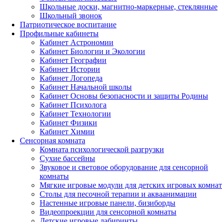
Школьные доски, магнитно-маркерные, стеклянные
Школьный звонок
Патриотическое воспитание
Профильные кабинеты
Кабинет Астрономии
Кабинет Биологии и Экологии
Кабинет Географии
Кабинет Истории
Кабинет Логопеда
Кабинет Начальной школы
Кабинет Основы безопасности и защиты Родины
Кабинет Психолога
Кабинет Технологии
Кабинет Физики
Кабинет Химии
Сенсорная комната
Комната психологической разгрузки
Сухие бассейны
Звуковое и световое оборудование для сенсорной
комнаты
Мягкие игровые модули для детских игровых комнат
Столы для песочной терапии и акваанимации
Настенные игровые панели, бизиборды
Видеопроекции для сенсорной комнаты
Детские игровые лабиринты