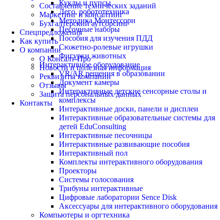
Куклы и пупсы
Составление технических заданий
Лего, робототехника
Маркетинг и консалтинг
Методика Монтессори
Бухгалтерский аутсорсинг
Песочные наборы
Спецпредложения
Пособия для изучения ПДД
Как купить
Сюжетно-ролевые игрушки
О компании
Фигурки животных
О Консалт-Про
Интерактивное оборудование
Новости и полезная информация
VR/AR решения в образовании
Реквизиты компании
Документ камеры
Отзывы
Интерактивные детские сенсорные столы и
Защита персональных данных
комплексы
Контакты
Интерактивные доски, панели и дисплеи
Интерактивные образовательные системы для
детей EduConsulting
Интерактивные песочницы
Интерактивные развивающие пособия
Интерактивный пол
Комплекты интерактивного оборудования
Проекторы
Системы голосования
Трибуны интерактивные
Цифровые лаборатории Sence Disk
Аксессуары для интерактивного оборудования
Компьютеры и оргтехника